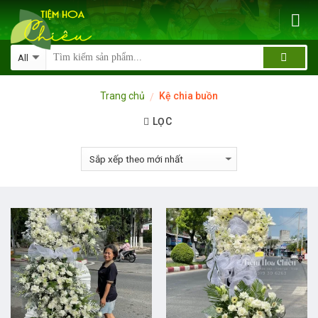
Skip
to
content
Trang chủ
Kệ chia buồn
/
LỌC