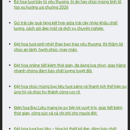
Bó hoa tươi bày tỏ yêu thương, tri ân hay chúc mừng tinh tế,
top xu hướng ưa chuộng 2026
Giỏ trái cây quà tặng kết hợp giữa trái cây nhập khẩu chất
lượng, cách gói đẹp mắt và dịch vụ chuyên nghiệp.
Đặt hoa tươi sinh nhật thay bạn trao yêu thương, thì thầm lời
chúc an lành, hạnh phúc, may mắn.
Đặt hoa online tiết kiệm thời gian, đa dạng lựa chọn, giao hàng
nhanh chóng đảm bảo chất lượng tuyệt đối.
Đặt hoa chúc mừng bạc liêu tươi sáng và thanh lịch thể hiện sự
ủng hộ và chúc họ thành công rực rỡ.
Điện hoa Bạc Liêu mang lại sự tiện lợi vượt trội, giúp tiết kiệm
thời gian, công sức và cả chi phí cho người đặt.
Đặt hoa tươi bạc liêu – Hoa bó thiết kế đẹp, đảm bảo chất