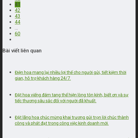
41
42
43
44
…
60
Bài viết liên quan
Điện hoa mang lại nhiều lợi thế cho người gửi, tiết kiệm thời
gian, hỗ trợ khách hàng 24/7.
Đặt hoa viếng đám tang thể hiện lòng tôn kính, biết ơn và sự
tiếc thương sâu sắc đối với người đã khuất.
Đặt lãng hoa chúc mừng khai trương gửi trọn lời chúc thành
công và phát đạt trong công việc kinh doanh mới.