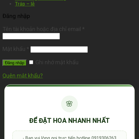
Tráp – lễ
Đăng nhập
Tên tài khoản hoặc địa chỉ email
*
Mật khẩu
*
Ghi nhớ mật khẩu
Đăng nhập
Quên mật khẩu?
🌸
ĐỂ ĐẶT HOA NHANH NHẤT
- Bạn vui lòng gọi trực tiếp hotline 0919306263