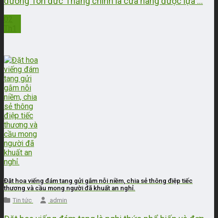
đường Tôn đức Thắng chính là cửa hàng được lựa ...
02
Th1
Đặt hoa viếng đám tang gửi gắm nỗi niềm, chia sẻ thông điệp tiếc
thương và cầu mong người đã khuất an nghỉ.
Tin tức
admin