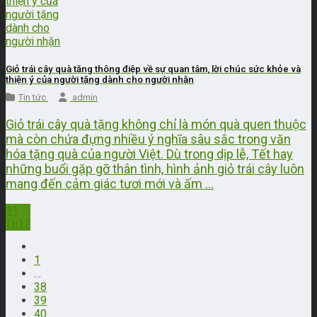
Giỏ trái cây quà tặng thông điệp về sự quan tâm, lời chúc sức khỏe và
thiện ý của người tặng dành cho người nhận
Tin tức
admin
Giỏ trái cây quà tặng không chỉ là món quà quen thuộc
mà còn chứa đựng nhiều ý nghĩa sâu sắc trong văn
hóa tặng quà của người Việt. Dù trong dịp lễ, Tết hay
những buổi gặp gỡ thân tình, hình ảnh giỏ trái cây luôn
mang đến cảm giác tươi mới và ấm ...
31
Th12
1
…
38
39
40