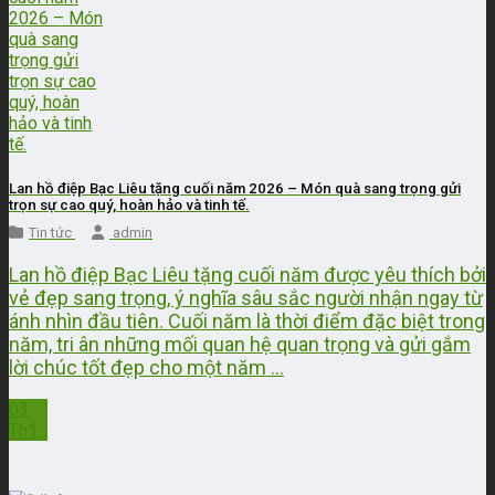
Lan hồ điệp Bạc Liêu tặng cuối năm 2026 – Món quà sang trọng gửi
trọn sự cao quý, hoàn hảo và tinh tế.
Tin tức
admin
Lan hồ điệp Bạc Liêu tặng cuối năm được yêu thích bởi
vẻ đẹp sang trọng, ý nghĩa sâu sắc người nhận ngay từ
ánh nhìn đầu tiên. Cuối năm là thời điểm đặc biệt trong
năm, tri ân những mối quan hệ quan trọng và gửi gắm
lời chúc tốt đẹp cho một năm ...
03
Th1