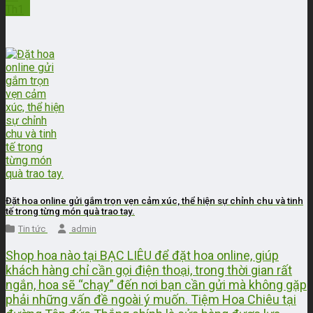
Th1
Đặt hoa online gửi gắm trọn vẹn cảm xúc, thể hiện sự chỉnh chu và tinh
tế trong từng món quà trao tay.
Tin tức
admin
Shop hoa nào tại BẠC LIÊU để đặt hoa online, giúp
khách hàng chỉ cần gọi điện thoại, trong thời gian rất
ngắn, hoa sẽ “chạy” đến nơi bạn cần gửi mà không gặp
phải những vấn đề ngoài ý muốn. Tiệm Hoa Chiêu tại