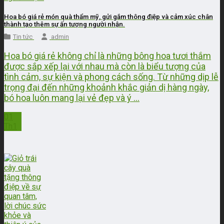
Hoa bó giá rẻ món quà thẩm mỹ, gửi gắm thông điệp và cảm xúc chân
thành tạo thêm sự ấn tượng người nhận.
Tin tức
admin
Hoa bó giá rẻ không chỉ là những bông hoa tươi thắm
được sắp xếp lại với nhau mà còn là biểu tượng của
tình cảm, sự kiện và phong cách sống. Từ những dịp lễ
trọng đại đến những khoảnh khắc giản dị hàng ngày,
bó hoa luôn mang lại vẻ đẹp và ý ...
01
Th1