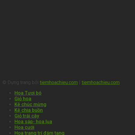
© Dựng trang bởi
tiemhoachieu.com
|
tiemhoachieu.com
Hoa Tươi bó
Giỏ hoa
Kệ chúc mừng
Kệ chia buồn
Giỏ trái cây
Hoa sáp- hoa lụa
Hoa cưới
Hoa trang trí đám tang