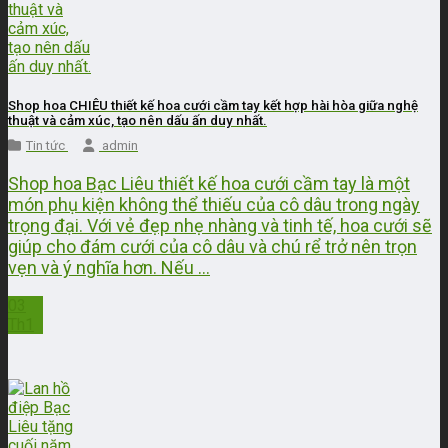
Shop hoa CHIÊU thiết kế hoa cưới cầm tay kết hợp hài hòa giữa nghệ
thuật và cảm xúc, tạo nên dấu ấn duy nhất.
Tin tức
admin
Shop hoa Bạc Liêu thiết kế hoa cưới cầm tay là một
món phụ kiện không thể thiếu của cô dâu trong ngày
trọng đại. Với vẻ đẹp nhẹ nhàng và tinh tế, hoa cưới sẽ
giúp cho đám cưới của cô dâu và chú rể trở nên trọn
vẹn và ý nghĩa hơn. Nếu ...
03
Th1