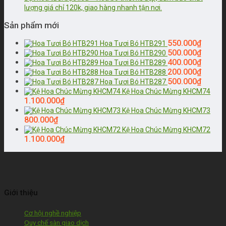
lượng giá chỉ 120k, giao hàng nhanh tận nơi.
Sản phẩm mới
550.000
₫
Hoa Tươi Bó HTB291
500.000
₫
Hoa Tươi Bó HTB290
400.000
₫
Hoa Tươi Bó HTB289
200.000
₫
Hoa Tươi Bó HTB288
500.000
₫
Hoa Tươi Bó HTB287
Kệ Hoa Chúc Mừng KHCM74
1.100.000
₫
Kệ Hoa Chúc Mừng KHCM73
800.000
₫
Kệ Hoa Chúc Mừng KHCM72
1.100.000
₫
Giới thiệu
Cơ hội nghề nghiệp
Quy chế sàn giao dịch