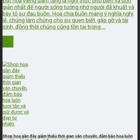
Đặt hoa viếng đám tang là nghi thức phổ biến và đơn
giản nhất để người sống tưởng nhớ người đã khuất và
bày tỏ sự đau buồn. Hoa chia buồn mang ý nghĩa nghi
lễ, chúng làm chứng cho sự quen biết, gặp gỡ và tái
sinh, đồng thời chúng cũng tồn tại trong ...
01
Th1
Shop hoa gần đây giảm thiểu thời gian vận chuyển, đảm bảo hoa luôn