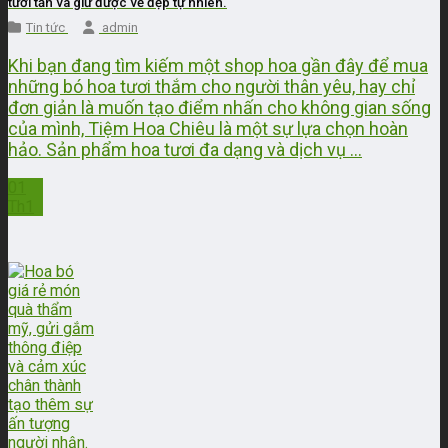
tươi tắn và giữ được vẻ đẹp tự nhiên.
Tin tức
admin
Khi bạn đang tìm kiếm một shop hoa gần đây để mua
những bó hoa tươi thắm cho người thân yêu, hay chỉ
đơn giản là muốn tạo điểm nhấn cho không gian sống
của mình, Tiệm Hoa Chiêu là một sự lựa chọn hoàn
hảo. Sản phẩm hoa tươi đa dạng và dịch vụ ...
01
Th1