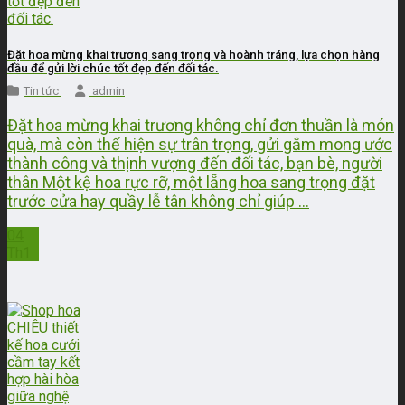
Đặt hoa mừng khai trương sang trọng và hoành tráng, lựa chọn hàng
đầu để gửi lời chúc tốt đẹp đến đối tác.
Tin tức
admin
Đặt hoa mừng khai trương không chỉ đơn thuần là món
quà, mà còn thể hiện sự trân trọng, gửi gắm mong ước
thành công và thịnh vượng đến đối tác, bạn bè, người
thân Một kệ hoa rực rỡ, một lẵng hoa sang trọng đặt
trước cửa hay quầy lễ tân không chỉ giúp ...
04
Th1