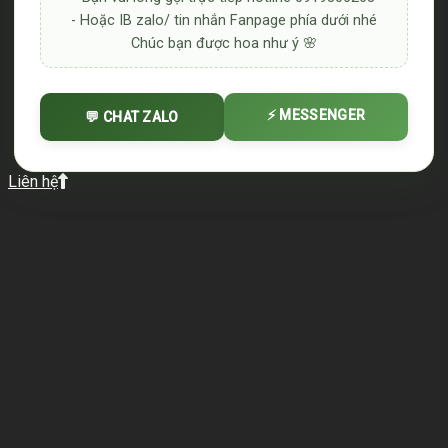
- Hoặc IB zalo/ tin nhắn Fanpage phía dưới nhé
Chúc bạn được hoa như ý 🌸
⚡ MESSENGER
💬 CHAT ZALO
Liên hệ