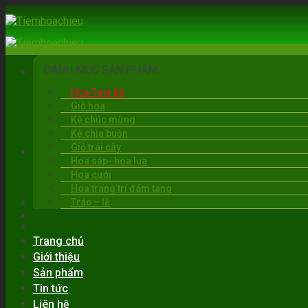
Skip
to
content
DANH MỤC SẢN PHẨM
Hoa Tươi bó
Giỏ hoa
Kệ chúc mừng
Kệ chia buồn
Giỏ trái cây
BẠC LIÊU
Hoa sáp- hoa lụa
06:00 - 22:00
Hoa cưới
0919.30.6263
Hoa trang trí đám tang
Tráp – lễ
Trang chủ
Giới thiệu
Sản phẩm
Tin tức
Liên hệ