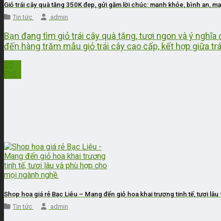
Giỏ trái cây quà tặng 350K đẹp, gửi gắm lời chúc: mạnh khỏe, bình an, m
Tin tức
admin
Bạn đang tìm giỏ trái cây quà tặng, tươi ngon và ý nghĩ
đến hàng trăm mẫu giỏ trái cây cao cấp, kết hợp giữa trá
30
Th5
Shop hoa giá rẻ Bạc Liêu – Mang đến giỏ hoa khai trương tinh tế, tươi l
Tin tức
admin