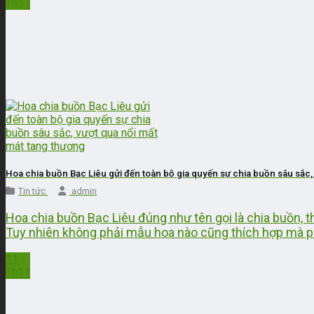
Th11
Hoa chia buồn Bạc Liêu gửi đến toàn bộ gia quyến sự chia buồn sâu sắc,
Tin tức
admin
Hoa chia buồn Bạc Liêu đúng như tên gọi là chia buồn, t
Tuy nhiên không phải mẫu hoa nào cũng thích hợp mà phả
11
Th11