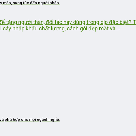
ay mắn, sung túc đến người nhận.
a để tặng người thân, đối tác hay dùng trong dịp đặc biệt?
i cây nhập khẩu chất lượng, cách gói đẹp mắt và ...
âu và phù hợp cho mọi ngành nghề.