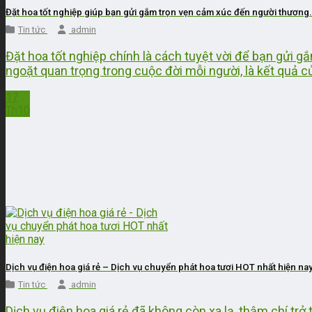
Đặt hoa tốt nghiệp giúp bạn gửi gắm trọn vẹn cảm xúc đến người thương.
Tin tức
admin
Đặt hoa tốt nghiệp chính là cách tuyệt vời để bạn gửi 
ngoặt quan trọng trong cuộc đời mỗi người, là kết quả 
17
Th10
Dịch vụ điện hoa giá rẻ – Dịch vụ chuyển phát hoa tươi HOT nhất hiện na
Tin tức
admin
Dịch vụ điện hoa giá rẻ đã không còn xa lạ, thậm chí trở