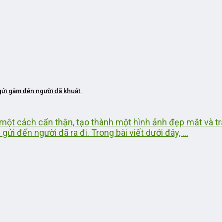
 gửi gắm đến người đã khuất.
ột cách cẩn thận, tạo thành một hình ảnh đẹp mắt và tr
ửi đến người đã ra đi. Trong bài viết dưới đây, ...