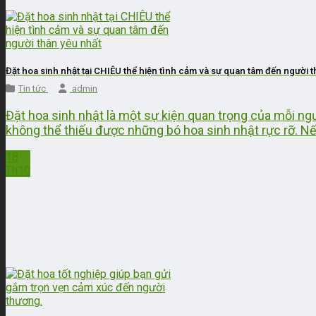
Đặt hoa sinh nhật tại CHIÊU thể hiện tình cảm và sự quan tâm đến người 
Tin tức
admin
Đặt hoa sinh nhật là một sự kiện quan trọng của mỗi ng
không thể thiếu được những bó hoa sinh nhật rực rỡ. N
18
Th10