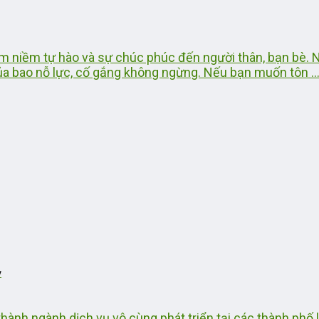
gắm niềm tự hào và sự chúc phúc đến người thân, bạn bè.
của bao nỗ lực, cố gắng không ngừng. Nếu bạn muốn tôn ..
y
 thành ngành dịch vụ vô cùng phát triển tại các thành phố