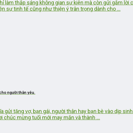
 chỉ làm thắp sáng không gian sự kiện mà còn gửi gắm lời
 sự tinh tế cũng như thiện ý trân trọng dành cho ...
 cho người thân yêu.
ĩa gửi tặng vợ, bạn gái, người thân hay bạn bè vào dịp sin
lời chúc mừng tuổi mới may mắn và thành ...