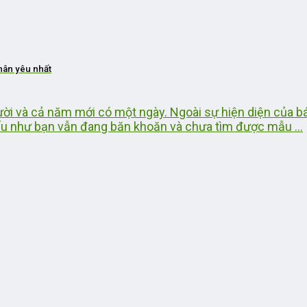
thân yêu nhất
ười và cả năm mới có một ngày. Ngoài sự hiện diện của b
ếu như bạn vẫn đang băn khoăn và chưa tìm được mẫu ...