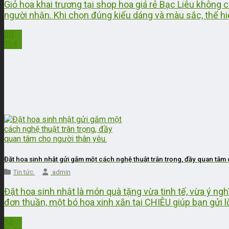
Giỏ hoa khai trương tại shop hoa giá rẻ Bạc Liêu không
người nhận. Khi chọn đúng kiểu dáng và màu sắc, thể hiện
30
Th4
Đặt hoa sinh nhật gửi gắm một cách nghệ thuật trân trọng, đầy quan tâm
Tin tức
admin
Đặt hoa sinh nhật là món quà tặng vừa tinh tế, vừa ý ngh
đơn thuần, một bó hoa xinh xắn tại CHIÊU giúp bạn gửi 
12