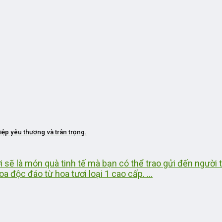
iệp yêu thương và trân trọng.
 sẽ là món quà tinh tế mà bạn có thể trao gửi đến người 
độc đáo từ hoa tươi loại 1 cao cấp. ...