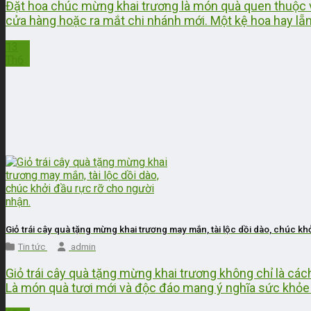
Đặt hoa chúc mừng khai trương là món quà quen thuộc và
cửa hàng hoặc ra mắt chi nhánh mới. Một kệ hoa hay lẵn
13
Th6
Giỏ trái cây quà tặng mừng khai trương may mắn, tài lộc dồi dào, chúc kh
Tin tức
admin
Giỏ trái cây quà tặng mừng khai trương không chỉ là cá
Là món quà tươi mới và độc đáo mang ý nghĩa sức khỏe v