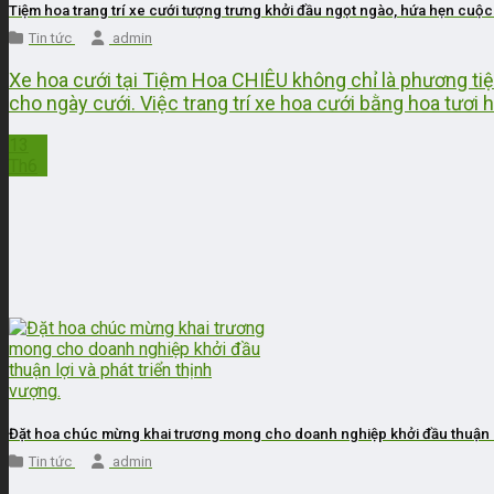
Tiệm hoa trang trí xe cưới tượng trưng khởi đầu ngọt ngào, hứa hẹn cu
Tin tức
admin
Xe hoa cưới tại Tiệm Hoa CHIÊU không chỉ là phương ti
cho ngày cưới. Việc trang trí xe hoa cưới bằng hoa tươi h
13
Th6
Đặt hoa chúc mừng khai trương mong cho doanh nghiệp khởi đầu thuận lợ
Tin tức
admin