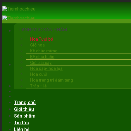
Skip
to
content
DANH MỤC SẢN PHẨM
Hoa Tươi bó
Giỏ hoa
Kệ chúc mừng
Kệ chia buồn
Giỏ trái cây
BẠC LIÊU
Hoa sáp- hoa lụa
06:00 - 22:00
Hoa cưới
0919.30.6263
Hoa trang trí đám tang
Tráp – lễ
Trang chủ
Giới thiệu
Sản phẩm
Tin tức
Liên hệ