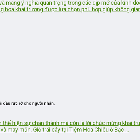
 mang ý nghĩa quan trọng trong các dịp mở cửa kinh doan
g hoa khai trương được lựa chọn phù hợp giúp không gian
ởi đầu rực rỡ cho người nhận.
ch thể hiện sự chân thành mà còn là lời chúc mừng khai t
à may mắn. Giỏ trái cây tại Tiệm Hoa Chiêu ở Bạc ...