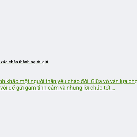
 xúc chân thành người gửi.
ảnh khắc một người thân yêu chào đời. Giữa vô vàn lựa ch
vời để gửi gắm tình cảm và những lời chúc tốt ...