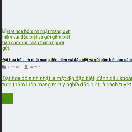
Đặt hoa bó sinh nhật mang đến niềm vui đặc biệt và gửi gắm biết bao cảm
Tin tức
admin
Đặt hoa bó sinh nhật là một dịp đặc biệt, đánh dấu kho
tươi thắm luôn mang một ý nghĩa đặc biệt, là cách tuyệt 
11
Th6