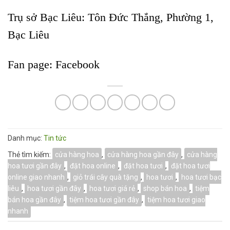
Trụ sở Bạc Liêu:
Tôn Đức Thắng, Phường 1,
Bạc Liêu
Fan page:
Facebook
Danh mục:
Tin tức
Thẻ tìm kiếm:
cửa hàng hoa
,
cửa hàng hoa gần đây
,
cửa hàng
hoa tươi gần đây
,
đặt hoa online
,
đặt hoa tươi
,
đặt hoa tươi
online giao nhanh
,
giỏ trái cây quà tặng
,
hoa tươi
,
hoa tươi bạc
liêu
,
hoa tươi gần đây
,
hoa tươi giá rẻ
,
shop bán hoa
,
tiệm
bán hoa gần đây
,
tiệm hoa tươi gần đây
,
tiệm hoa tươi giao
nhanh