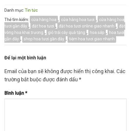
Danh mục:
Tin tức
Thẻ tìm kiếm:
cửa hàng hoa
,
cửa hàng hoa tươi
,
cửa hàng hoa
tươi gần đây
,
đặt hoa tươi
,
đặt hoa tươi online giao nhanh
,
đặt
vòng hoa khai trương
,
giỏ trái cây quà tặng
,
hoa sáp
,
hoa tươi
gần đây
,
shop hoa tươi gần đây
,
tiệm hoa tươi giao nhanh
Để lại một bình luận
Email của bạn sẽ không được hiển thị công khai.
Các
trường bắt buộc được đánh dấu
*
Bình luận
*