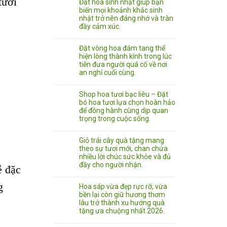
tươi
Đặt hoa sinh nhật giúp bạn
biến mọi khoảnh khắc sinh
nhật trở nên đáng nhớ và tràn
đầy cảm xúc.
Đặt vòng hoa đám tang thể
hiện lòng thành kính trong lúc
tiễn đưa người quá cố về nơi
an nghỉ cuối cùng.
Shop hoa tươi bạc liêu – Đặt
bó hoa tươi lựa chọn hoàn hảo
để đồng hành cùng dịp quan
trọng trong cuộc sống.
Giỏ trái cây quà tặng mang
theo sự tươi mới, chan chứa
nhiều lời chúc sức khỏe và đủ
đầy cho người nhận.
ễ đặc
g
Hoa sáp vừa đẹp rực rỡ, vừa
bền lại còn giữ hương thơm
lâu trở thành xu hướng quà
tặng ưa chuộng nhất 2026.