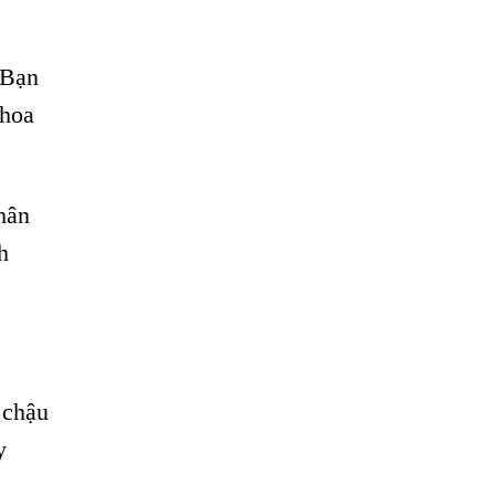
 Bạn
 hoa
hân
h
 chậu
y