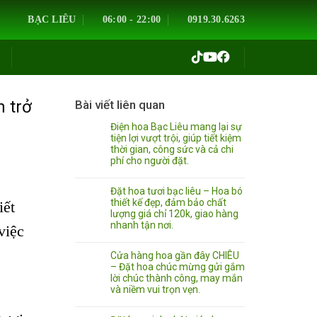
BẠC LIÊU
06:00 - 22:00
0919.30.6263
n trở
Bài viết liên quan
Điện hoa Bạc Liêu mang lại sự
tiện lợi vượt trội, giúp tiết kiệm
thời gian, công sức và cả chi
phí cho người đặt.
Đặt hoa tươi bạc liêu – Hoa bó
thiết kế đẹp, đảm bảo chất
iết
lượng giá chỉ 120k, giao hàng
nhanh tận nơi.
việc
Cửa hàng hoa gần đây CHIÊU
– Đặt hoa chúc mừng gửi gắm
lời chúc thành công, may mắn
và niềm vui trọn vẹn.