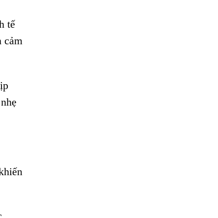
h tế
nh cảm
ịp
 nhẹ
 khiến
c