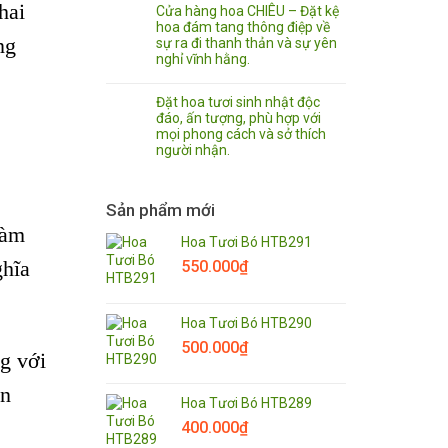
hai
Cửa hàng hoa CHIÊU – Đặt kệ
hoa đám tang thông điệp về
ng
sự ra đi thanh thản và sự yên
nghỉ vĩnh hằng.
Đặt hoa tươi sinh nhật độc
đáo, ấn tượng, phù hợp với
mọi phong cách và sở thích
người nhận.
Sản phẩm mới
làm
Hoa Tươi Bó HTB291
550.000
₫
ghĩa
Hoa Tươi Bó HTB290
500.000
₫
g với
ân
Hoa Tươi Bó HTB289
400.000
₫