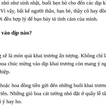
c nhỏ như sinh nhật, buổi hẹn hò cho đến các d
ịp k
 Vì vậy, bất kể người thân, bạn bè, thầy cô hay đồ
ơi đều hợp lý để bạn bày tỏ tình cảm của mình.
 vào dịp nào?
 sẽ là món quà khai trương ấn tượng. Không chỉ 
 hoa chúc mừng vào dịp khai trương còn mang ý n
ghiệp.
hoặc hoa đồng tiền gửi đến những buổi khai trươn
triển. Những giỏ hoa cát tường nhỏ đặt ở quầy lễ t
i ý hay ho.