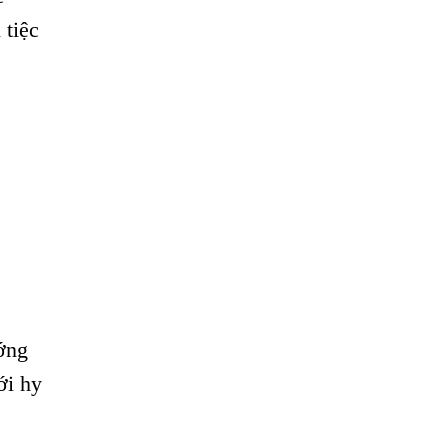
 tiệc
ớng
ới hy