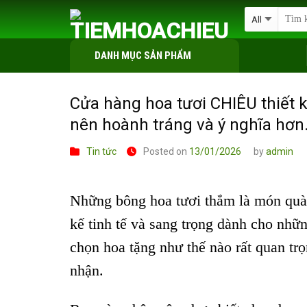
Skip
to
content
DANH MỤC SẢN PHẨM
Cửa hàng hoa tươi CHIÊU thiết 
nên hoành tráng và ý nghĩa hơn
Tin tức
Posted on
13/01/2026
by
admin
Những bông hoa tươi thắm là món qu
kế tinh tế và sang trọng dành cho nhữn
chọn hoa tặng như thế nào rất quan trọ
nhận.