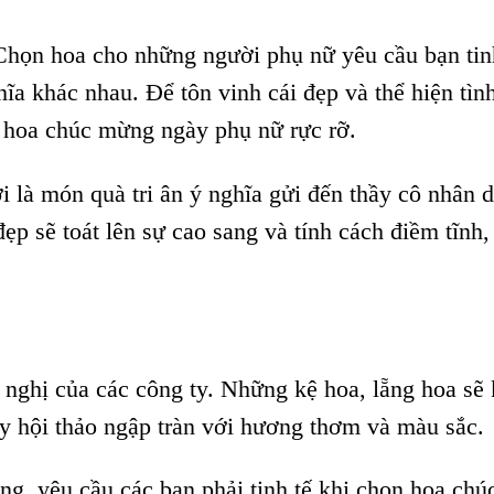
họn hoa cho những người phụ nữ yêu cầu bạn tin
hĩa khác nhau. Để tôn vinh cái đẹp và thể hiện tì
g hoa chúc mừng ngày phụ nữ rực rỡ.
là món quà tri ân ý nghĩa gửi đến thầy cô nhân d
 sẽ toát lên sự cao sang và tính cách điềm tĩnh,
i nghị của các công ty. Những kệ hoa, lẵng hoa sẽ
ay hội thảo ngập tràn với hương thơm và màu sắc.
ng, yêu cầu các bạn phải tinh tế khi chọn hoa chú