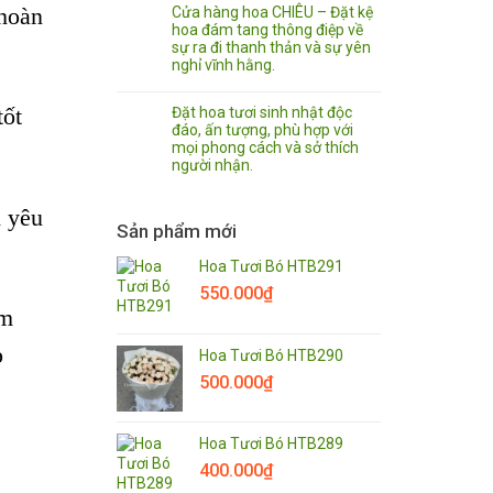
 hoàn
Cửa hàng hoa CHIÊU – Đặt kệ
hoa đám tang thông điệp về
sự ra đi thanh thản và sự yên
nghỉ vĩnh hằng.
Đặt hoa tươi sinh nhật độc
tốt
đáo, ấn tượng, phù hợp với
mọi phong cách và sở thích
người nhận.
h yêu
Sản phẩm mới
Hoa Tươi Bó HTB291
550.000
₫
ắm
p
Hoa Tươi Bó HTB290
500.000
₫
Hoa Tươi Bó HTB289
400.000
₫