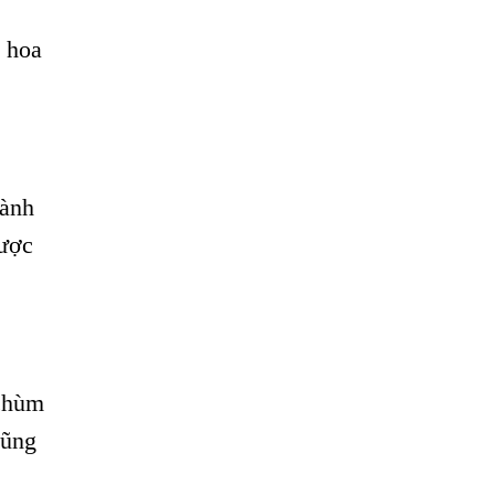
, hoa
dành
được
 chùm
cũng