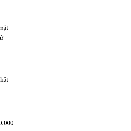
mặt
hử
hất
00.000