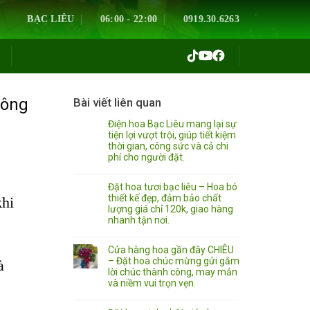
BẠC LIÊU
06:00 - 22:00
0919.30.6263
hông
Bài viết liên quan
Điện hoa Bạc Liêu mang lại sự
tiện lợi vượt trội, giúp tiết kiệm
thời gian, công sức và cả chi
phí cho người đặt.
Đặt hoa tươi bạc liêu – Hoa bó
thiết kế đẹp, đảm bảo chất
khi
lượng giá chỉ 120k, giao hàng
nhanh tận nơi.
Cửa hàng hoa gần đây CHIÊU
– Đặt hoa chúc mừng gửi gắm
à
lời chúc thành công, may mắn
và niềm vui trọn vẹn.