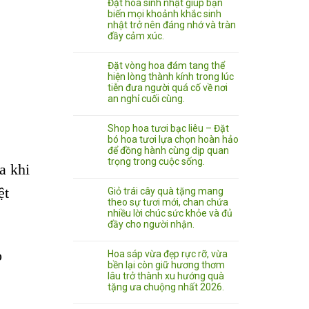
Đặt hoa sinh nhật giúp bạn
biến mọi khoảnh khắc sinh
nhật trở nên đáng nhớ và tràn
đầy cảm xúc.
Đặt vòng hoa đám tang thể
hiện lòng thành kính trong lúc
tiễn đưa người quá cố về nơi
an nghỉ cuối cùng.
Shop hoa tươi bạc liêu – Đặt
bó hoa tươi lựa chọn hoàn hảo
để đồng hành cùng dịp quan
trọng trong cuộc sống.
a khi
ệt
Giỏ trái cây quà tặng mang
theo sự tươi mới, chan chứa
nhiều lời chúc sức khỏe và đủ
đầy cho người nhận.
o
Hoa sáp vừa đẹp rực rỡ, vừa
bền lại còn giữ hương thơm
lâu trở thành xu hướng quà
tặng ưa chuộng nhất 2026.