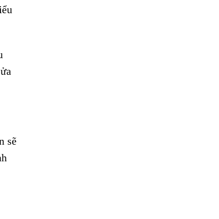
iểu
u
cửa
n sẽ
nh