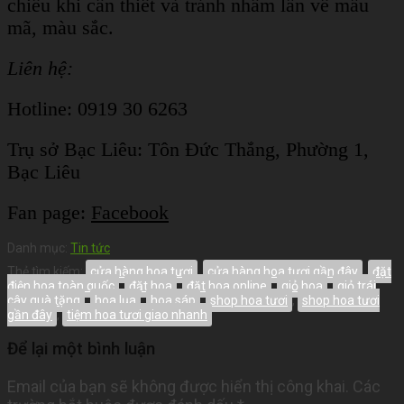
chiếu khi cần thiết và tránh nhầm lẫn về mẫu
mã, màu sắc.
Liên hệ:
Hotline: 0919 30 6263
Trụ sở Bạc Liêu:
Tôn Đức Thắng, Phường 1,
Bạc Liêu
Fan page:
Facebook
Danh mục:
Tin tức
Thẻ tìm kiếm:
cửa hàng hoa tươi
,
cửa hàng hoa tươi gần đây
,
đặt
điện hoa toàn quốc
,
đặt hoa
,
đặt hoa online
,
giỏ hoa
,
giỏ trái
cây quà tặng
,
hoa lụa
,
hoa sáp
,
shop hoa tươi
,
shop hoa tươi
gần đây
,
tiệm hoa tươi giao nhanh
Để lại một bình luận
Email của bạn sẽ không được hiển thị công khai.
Các