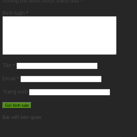
trường bắt buộc được đánh dấu
*
Bình luận
*
Tên
*
Email
*
Trang web
Bài viết liên quan