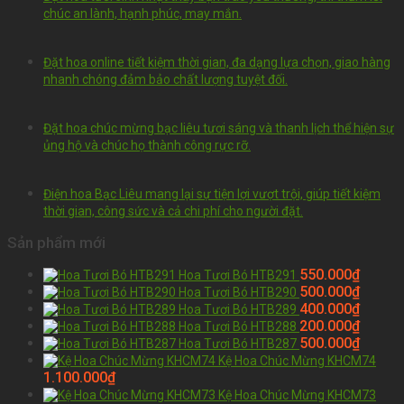
chúc an lành, hạnh phúc, may mắn.
Đặt hoa online tiết kiệm thời gian, đa dạng lựa chọn, giao hàng
nhanh chóng đảm bảo chất lượng tuyệt đối.
Đặt hoa chúc mừng bạc liêu tươi sáng và thanh lịch thể hiện sự
ủng hộ và chúc họ thành công rực rỡ.
Điện hoa Bạc Liêu mang lại sự tiện lợi vượt trội, giúp tiết kiệm
thời gian, công sức và cả chi phí cho người đặt.
Sản phẩm mới
550.000
₫
Hoa Tươi Bó HTB291
500.000
₫
Hoa Tươi Bó HTB290
400.000
₫
Hoa Tươi Bó HTB289
200.000
₫
Hoa Tươi Bó HTB288
500.000
₫
Hoa Tươi Bó HTB287
Kệ Hoa Chúc Mừng KHCM74
1.100.000
₫
Kệ Hoa Chúc Mừng KHCM73