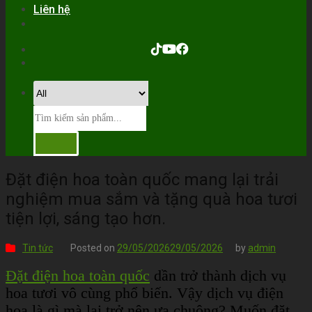
Liên hệ
Đặt điện hoa toàn quốc mang lại trải
nghiệm mua sắm và tặng quà hoa tươi
tiện lợi, sáng tạo hơn.
Tin tức
Posted on
29/05/2026
29/05/2026
by
admin
Đặt điện hoa toàn quốc
dần trở thành dịch vụ
hoa tươi vô cùng phổ biến. Vậy dịch vụ điện
hoa là gì mà lại trở nên ưa chuộng? Muốn đặt