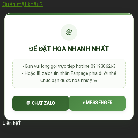
Quên mật khẩu?
🌸
ĐỂ ĐẶT HOA NHANH NHẤT
- Bạn vui lòng gọi trực tiếp hotline 0919306263
- Hoặc IB zalo/ tin nhắn Fanpage phía dưới nhé
Chúc bạn được hoa như ý 🌸
⚡ MESSENGER
💬 CHAT ZALO
Liên hệ