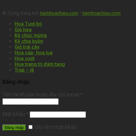
© Dựng trang bởi
tiemhoachieu.com
|
tiemhoachieu.com
Hoa Tươi bó
Giỏ hoa
Kệ chúc mừng
Kệ chia buồn
Giỏ trái cây
Hoa sáp- hoa lụa
Hoa cưới
Hoa trang trí đám tang
Tráp – lễ
Đăng nhập
Tên tài khoản hoặc địa chỉ email
*
Mật khẩu
*
Ghi nhớ mật khẩu
Đăng nhập