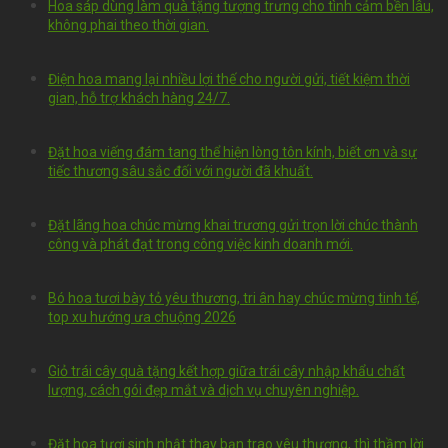
Hoa sáp dùng làm quà tặng tượng trưng cho tình cảm bền lâu,
không phai theo thời gian.
Điện hoa mang lại nhiều lợi thế cho người gửi, tiết kiệm thời
gian, hỗ trợ khách hàng 24/7.
Đặt hoa viếng đám tang thể hiện lòng tôn kính, biết ơn và sự
tiếc thương sâu sắc đối với người đã khuất.
Đặt lãng hoa chúc mừng khai trương gửi trọn lời chúc thành
công và phát đạt trong công việc kinh doanh mới.
Bó hoa tươi bày tỏ yêu thương, tri ân hay chúc mừng tinh tế,
top xu hướng ưa chuộng 2026
Giỏ trái cây quà tặng kết hợp giữa trái cây nhập khẩu chất
lượng, cách gói đẹp mắt và dịch vụ chuyên nghiệp.
Đặt hoa tươi sinh nhật thay bạn trao yêu thương, thì thầm lời