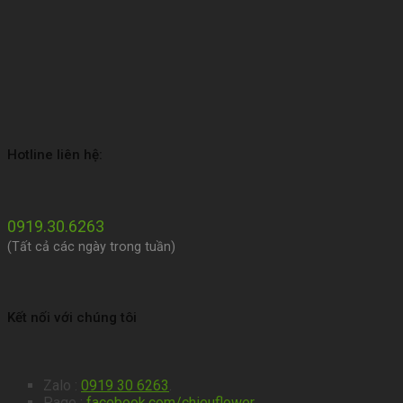
Hotline liên hệ:
0919.30.6263
(Tất cả các ngày trong tuần)
Kết nối với chúng tôi
Zalo :
0919 30 6263
.
Page :
facebook.com/chieuflower
.