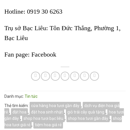
Hotline: 0919 30 6263
Trụ sở Bạc Liêu:
Tôn Đức Thắng, Phường 1,
Bạc Liêu
Fan page:
Facebook
Danh mục:
Tin tức
Thẻ tìm kiếm:
cửa hàng hoa tươi gần đây
,
dịch vụ điện hoa giá
rẻ
,
đặt hoa
,
đặt hoa sinh nhật
,
giỏ trái cây quà tặng
,
hoa tươi
gần đây
,
shop hoa tươi bạc liêu
,
shop hoa tươi gần đây
,
shop
hoa tươi giá rẻ
,
tiệm hoa giá rẻ