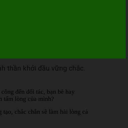
nh thần khởi đầu vững chắc.
công đến đối tác, bạn bè hay
ện tấm lòng của mình?
tạo, chắc chắn sẽ làm hài lòng cả