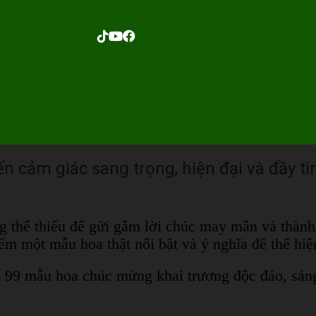
 cảm giác sang trọng, hiện đại và đầy ti
 thể thiếu để gửi gắm lời chúc may mắn và thành 
iếm một mẫu hoa thật nổi bật và ý nghĩa để thể hi
99 mẫu hoa chúc mừng khai trương độc đáo, sáng 