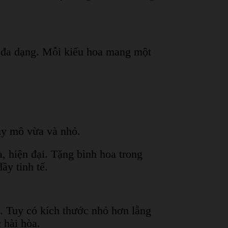
g đa dạng. Mỗi kiểu hoa mang một
uy mô vừa và nhỏ.
, hiện đại. Tặng bình hoa trong
ầy tinh tế.
a. Tuy có kích thước nhỏ hơn lẵng
 hài hòa.