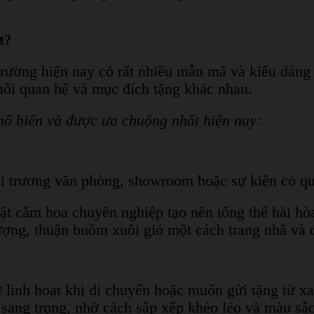
t?
 trường hiện nay có rất nhiều mẫu mã và kiểu dán
mối quan hệ và mục đích tặng khác nhau.
ổ biến và được ưa chuộng nhất hiện nay:
ai trương văn phòng, showroom hoặc sự kiện có q
ật cắm hoa chuyên nghiệp tạo nên tổng thể hài hòa
ượng, thuận buồm xuôi gió một cách trang nhã và đ
ự linh hoạt khi di chuyển hoặc muốn gửi tặng từ x
sang trọng, nhờ cách sắp xếp khéo léo và màu sắc