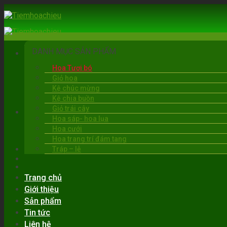
Skip
to
content
DANH MỤC SẢN PHẨM
Hoa Tươi bó
Giỏ hoa
Kệ chúc mừng
Kệ chia buồn
Giỏ trái cây
BẠC LIÊU
Hoa sáp- hoa lụa
06:00 - 22:00
Hoa cưới
0919.30.6263
Hoa trang trí đám tang
Tráp – lễ
Trang chủ
Giới thiệu
Sản phẩm
Tin tức
Liên hệ