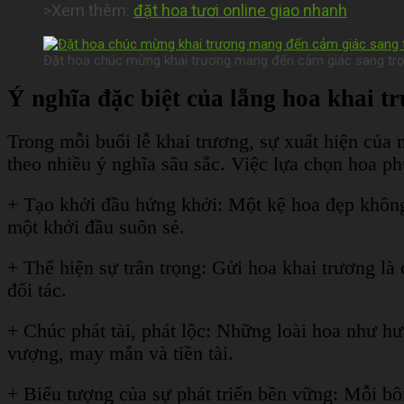
>Xem thêm:
đặt hoa tươi online giao nhanh
Đặt hoa chúc mừng khai trương mang đến cảm giác sang trọng
Ý nghĩa đặc biệt của lẵng hoa khai t
Trong mỗi buổi lễ khai trương, sự xuất hiện của
theo nhiều ý nghĩa sâu sắc. Việc lựa chọn hoa ph
+ Tạo khởi đầu hứng khởi: Một kệ hoa đẹp không 
một khởi đầu suôn sẻ.
+ Thể hiện sự trân trọng: Gửi hoa khai trương l
đối tác.
+ Chúc phát tài, phát lộc: Những loài hoa như h
vượng, may mắn và tiền tài.
+ Biểu tượng của sự phát triển bền vững: Mỗi bô