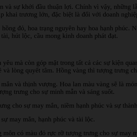
n và sự khởi đầu thuận lợi. Chính vì vậy, những 
ịp khai trương lớn, đặc biệt là đối với doanh ng
 hồng đỏ, hoa trạng nguyên hay hoa hạnh phúc. Ng
tài, hút lộc, cầu mong kinh doanh phát đạt.
 yêu mà còn góp mặt trong tất cả các sự kiện quan
và lòng quyết tâm. Hồng vàng thì tượng trưng ch
 và thịnh vượng. Hoa lan màu vàng sẽ là món qua
 tượng trưng cho sự minh mẫn và sáng suốt.
ưng cho sự may mắn, niềm hạnh phúc và sự thàn
 sự may mắn, hạnh phúc và tài lộc.
 môn có màu đỏ rực rỡ tượng trưng cho sự may m