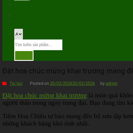
Đặt hoa chúc mừng khai trương mang đến
Tin tức
Posted on
20/02/2026
20/02/2026
by
admin
Đặt hoa chúc mừng khai trương
là món quà không
người thân trong ngày trọng đại. Bạn đang tìm k
Tiệm Hoa Chiêu tự hào mang đến bộ sưu tập hơn 
những khách hàng khó tính nhất.