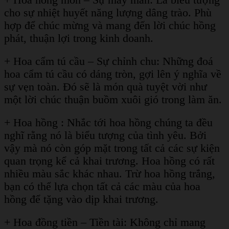
+ Hoa hồng môn – Sự may mắn: Là biểu tượng
cho sự nhiệt huyết năng lượng dâng trào. Phù
hợp để chúc mừng và mang đến lời chúc hồng
phát, thuận lợi trong kinh doanh.
+ Hoa cẩm tú cầu – Sự chỉnh chu: Những đoá
hoa cẩm tú cầu có dáng tròn, gợi lên ý nghĩa về
sự vẹn toàn. Đó sẽ là món quà tuyệt vời như
một lời chúc thuận buồm xuôi gió trong làm ăn.
+ Hoa hồng : Nhắc tới hoa hồng chúng ta đều
nghĩ rằng nó là biểu tượng của tình yêu. Bởi
vậy mà nó còn góp mặt trong tất cả các sự kiện
quan trọng kể cả khai trương. Hoa hồng có rất
nhiều màu sắc khác nhau. Trừ hoa hồng trắng,
bạn có thể lựa chọn tất cả các màu của hoa
hồng để tặng vào dịp khai trương.
+ Hoa đồng tiền – Tiền tài: Không chỉ mang