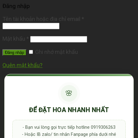
Đăng nhập
Tên tài khoản hoặc địa chỉ email
*
Mật khẩu
*
Ghi nhớ mật khẩu
Đăng nhập
Quên mật khẩu?
🌸
ĐỂ ĐẶT HOA NHANH NHẤT
- Bạn vui lòng gọi trực tiếp hotline 0919306263
- Hoặc IB zalo/ tin nhắn Fanpage phía dưới nhé