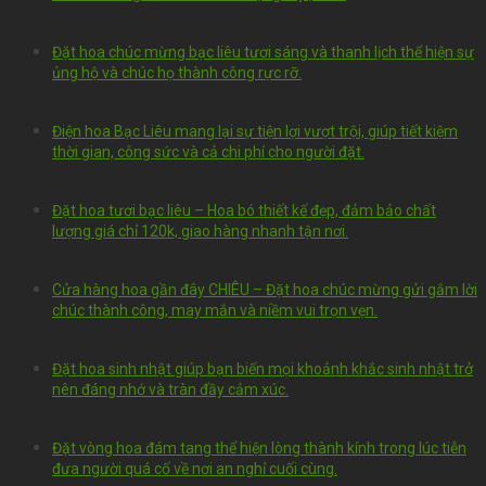
Đặt hoa chúc mừng bạc liêu tươi sáng và thanh lịch thể hiện sự
ủng hộ và chúc họ thành công rực rỡ.
Điện hoa Bạc Liêu mang lại sự tiện lợi vượt trội, giúp tiết kiệm
thời gian, công sức và cả chi phí cho người đặt.
Đặt hoa tươi bạc liêu – Hoa bó thiết kế đẹp, đảm bảo chất
lượng giá chỉ 120k, giao hàng nhanh tận nơi.
Cửa hàng hoa gần đây CHIÊU – Đặt hoa chúc mừng gửi gắm lời
chúc thành công, may mắn và niềm vui trọn vẹn.
Đặt hoa sinh nhật giúp bạn biến mọi khoảnh khắc sinh nhật trở
nên đáng nhớ và tràn đầy cảm xúc.
Đặt vòng hoa đám tang thể hiện lòng thành kính trong lúc tiễn
đưa người quá cố về nơi an nghỉ cuối cùng.