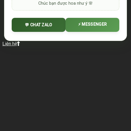
Chúc bạn được hoa như ý 🌸
⚡ MESSENGER
💬 CHAT ZALO
Liên hệ