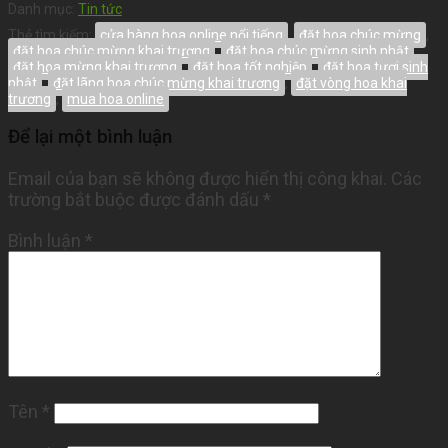
Danh mục:
Tin tức
Thẻ tìm kiếm:
cửa hàng hoa online nổi tiếng
,
đặt hoa chúc mừng
,
đặt hoa chúc mừng khai trương
,
đặt hoa chúc mừng sinh nhật
,
đặt hoa mừng khai trương
,
đặt hoa tốt nghiệp
,
đặt hoa tươi sinh
nhật
,
đặt lãng hoa chúc mừng khai trương
,
đặt vòng hoa khai
trương
,
mua hoa online
Để lại một bình luận
Email của bạn sẽ không được hiển thị công khai.
Các
trường bắt buộc được đánh dấu
*
Bình luận
*
Tên
*