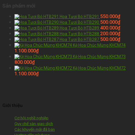
Sản phẩm mới
550.000
₫
Hoa Tươi Bó HTB291
500.000
₫
Hoa Tươi Bó HTB290
400.000
₫
Hoa Tươi Bó HTB289
200.000
₫
Hoa Tươi Bó HTB288
500.000
₫
Hoa Tươi Bó HTB287
Kệ Hoa Chúc Mừng KHCM74
1.100.000
₫
Kệ Hoa Chúc Mừng KHCM73
800.000
₫
Kệ Hoa Chúc Mừng KHCM72
1.100.000
₫
Giới thiệu
Cơ hội nghề nghiệp
Quy chế sàn giao dịch
Các khuyến mãi đã bán
Hướng dẫn sử dụng