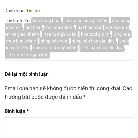
Danh mục:
Tin tức
Thẻ tìm kiếm:
cửa hàng hoa
,
cửa hàng hoa gần đây
,
cửa hàng
hoa tươi
,
đặt hoa
,
đặt hoa online
,
đặt hoa tươi
,
đặt hoa tươi
online giao nhanh
,
hoa tươi gần đây
,
hoa tươi giá rẻ
,
lẳng hoa
,
mua hoa online
,
shop bán hoa
,
shop bán hoa gần đây
,
shop
hoa gần đây
,
shop hoa tươi gần đây
,
tiệm bán hoa gần đây
,
tiệm hoa tươi gần đây
Để lại một bình luận
Email của bạn sẽ không được hiển thị công khai.
Các
trường bắt buộc được đánh dấu
*
Bình luận
*