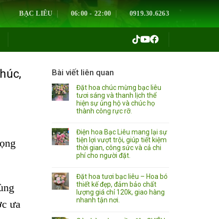
BẠC LIÊU
06:00 - 22:00
0919.30.6263
húc,
Bài viết liên quan
Đặt hoa chúc mừng bạc liêu
tươi sáng và thanh lịch thể
hiện sự ủng hộ và chúc họ
thành công rực rỡ.
Điện hoa Bạc Liêu mang lại sự
tiện lợi vượt trội, giúp tiết kiệm
rọng
thời gian, công sức và cả chi
phí cho người đặt.
Đặt hoa tươi bạc liêu – Hoa bó
thiết kế đẹp, đảm bảo chất
cùng
lượng giá chỉ 120k, giao hàng
nhanh tận nơi.
ợc ưa