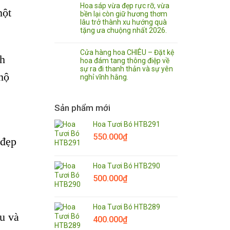
Hoa sáp vừa đẹp rực rỡ, vừa
một
bền lại còn giữ hương thơm
lâu trở thành xu hướng quà
tặng ưa chuộng nhất 2026.
Cửa hàng hoa CHIÊU – Đặt kệ
nh
hoa đám tang thông điệp về
sự ra đi thanh thản và sự yên
hộ
nghỉ vĩnh hằng.
Sản phẩm mới
Hoa Tươi Bó HTB291
550.000
₫
 đẹp
Hoa Tươi Bó HTB290
500.000
₫
Hoa Tươi Bó HTB289
u và
400.000
₫