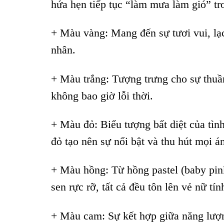
hứa hẹn tiếp tục “làm mưa làm gió” t
+ Màu vàng: Mang đến sự tươi vui, lạ
nhân.
+ Màu trắng: Tượng trưng cho sự thuần
không bao giờ lỗi thời.
+ Màu đỏ: Biểu tượng bất diệt của tì
đỏ tạo nên sự nổi bật và thu hút mọi á
+ Màu hồng: Từ hồng pastel (baby pink
sen rực rỡ, tất cả đều tôn lên vẻ nữ t
+ Màu cam: Sự kết hợp giữa năng lượn