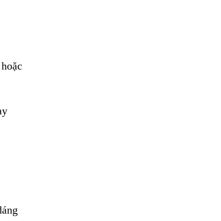
 hoặc
ay
dáng