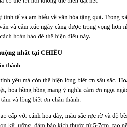
à có thể lời nói không thể diễn đạt hết.
 tinh tế và am hiểu về văn hóa tặng quà. Trong xã
 văn và cảm xúc ngày càng được trọng vọng hơn 
 cách hoàn hảo để thể hiện điều này.
huộng nhất tại CHIÊU
ân thành
tình yêu mà còn thể hiện lòng biết ơn sâu sắc. Ho
iệt, hoa hồng hồng mang ý nghĩa cảm ơn ngọt ngà
 tâm và lòng biết ơn chân thành.
ao cấp với cánh hoa dày, màu sắc rực rỡ và độ bề
họn kỹ lưỡng, đảm bảo kích thước từ 5-7cm, tạo n