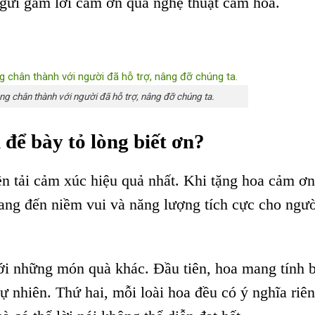
 gửi gắm lời cảm ơn qua nghệ thuật cắm hoa.
ng chân thành với người đã hỗ trợ, nâng đỡ chúng ta.
để bày tỏ lòng biết ơn?
yền tải cảm xúc hiệu quả nhất. Khi tặng hoa cảm ơn
ang đến niềm vui và năng lượng tích cực cho ngư
ới những món quà khác. Đầu tiên, hoa mang tính 
 nhiên. Thứ hai, mỗi loài hoa đều có ý nghĩa riên