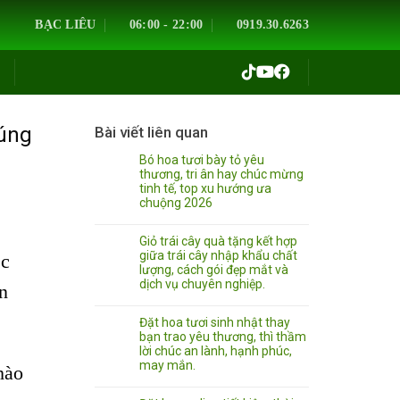
BẠC LIÊU
06:00 - 22:00
0919.30.6263
húng
Bài viết liên quan
Bó hoa tươi bày tỏ yêu
thương, tri ân hay chúc mừng
tinh tế, top xu hướng ưa
chuộng 2026
Giỏ trái cây quà tặng kết hợp
giữa trái cây nhập khẩu chất
ệc
lượng, cách gói đẹp mắt và
dịch vụ chuyên nghiệp.
n
Đặt hoa tươi sinh nhật thay
bạn trao yêu thương, thì thầm
lời chúc an lành, hạnh phúc,
may mắn.
hào