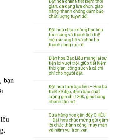
Đặt hoa online tiết kiệm thời
gian, đa dạng lựa chọn, giao
hàng nhanh chóng đảm bảo
chất lượng tuyệt đối.
Đặt hoa chúc mừng bạc liêu
tươi sáng và thanh lịch thể
hiện sự ủng hộ và chúc họ
thành công rực rỡ.
Điện hoa Bạc Liêu mang lại sự
tiện lợi vượt trội, giúp tiết kiệm
thời gian, công sức và cả chi
phí cho người đặt.
, bạn
Đặt hoa tươi bạc liêu – Hoa bó
ời
thiết kế đẹp, đảm bảo chất
lượng giá chỉ 120k, giao hàng
nhanh tận nơi.
Cửa hàng hoa gần đây CHIÊU
biểu
– Đặt hoa chúc mừng gửi gắm
lời chúc thành công, may mắn
g,
và niềm vui trọn vẹn.