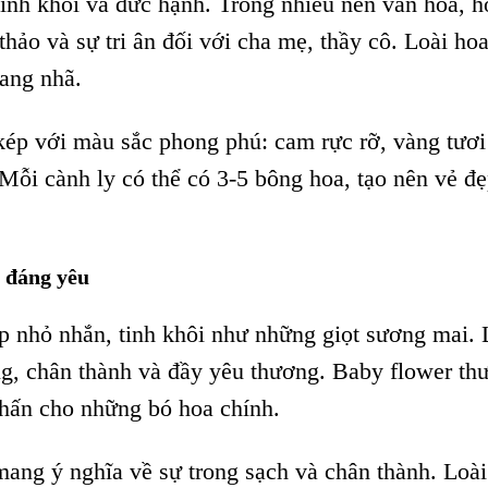
tinh khôi và đức hạnh. Trong nhiều nền văn hóa, h
hảo và sự tri ân đối với cha mẹ, thầy cô. Loài ho
ang nhã.
 kép với màu sắc phong phú: cam rực rỡ, vàng tươi
 Mỗi cành ly có thể có 3-5 bông hoa, tạo nên vẻ đ
 đáng yêu
 nhỏ nhắn, tinh khôi như những giọt sương mai. 
ng, chân thành và đầy yêu thương. Baby flower th
hấn cho những bó hoa chính.
mang ý nghĩa về sự trong sạch và chân thành. Loà