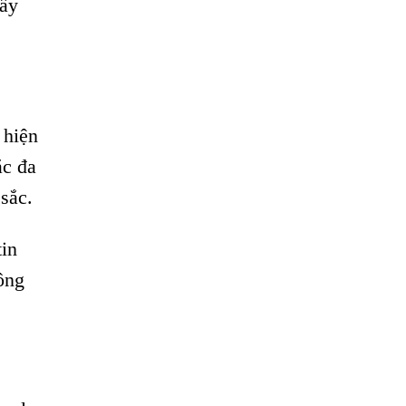
lẫy
 hiện
ắc đa
sắc.
tin
ông