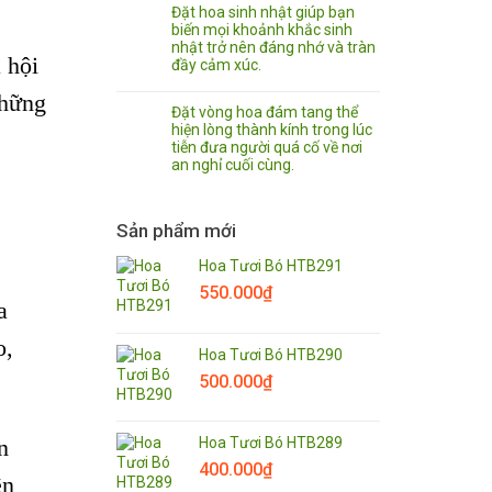
Đặt hoa sinh nhật giúp bạn
biến mọi khoảnh khắc sinh
nhật trở nên đáng nhớ và tràn
 hội
đầy cảm xúc.
những
Đặt vòng hoa đám tang thể
hiện lòng thành kính trong lúc
tiễn đưa người quá cố về nơi
an nghỉ cuối cùng.
Sản phẩm mới
Hoa Tươi Bó HTB291
550.000
₫
a
o,
Hoa Tươi Bó HTB290
500.000
₫
Hoa Tươi Bó HTB289
n
400.000
₫
ên