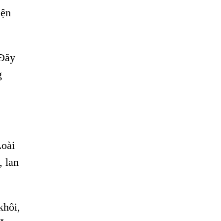
iện
 Đây
g
Loài
, lan
khôi,