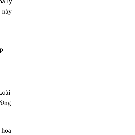
oa ly
a này
ẹp
Loài
ường
i hoa