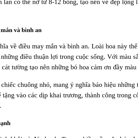
 lan có thể nở từ 8-12 bông, tạo nên vẻ đẹp lộng 
 mắn và bình an
hĩa về điều may mắn và bình an. Loài hoa này thể
ề những điều thuận lợi trong cuộc sống. Với màu s
a cát tường tạo nên những bó hoa cảm ơn đầy màu 
 chiếc chuông nhỏ, mang ý nghĩa báo hiệu những 
ể tặng vào các dịp khai trương, thành công trong c
.
hạnh