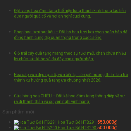
Đặt vòng hoa đám tang thể hiện lòng thành kính trong lúc tiễn
đưa người quá cố về nơi an nghỉ cuối cùng.
Shop hoa tươi bạc liêu – Đặt bó hoa tươi lựa chọn hoàn hảo để
đồng hành cùng dịp quan trọng trong cuộc sống.
Giỏ trái cây quà tặng mang theo sự tươi mới, chan chứa nhiều
lời chúc sức khỏe và đủ đầy cho người nhận.
Hoa sáp vừa đẹp rực rỡ, vừa bền lại còn giữ hương thơm lâu trở
thành xu hướng quà tặng ưa chuộng nhất 2026.
Cửa hàng hoa CHIÊU – Đặt kệ hoa đám tang thông điệp về sự
ra đi thanh thản và sự yên nghỉ vĩnh hằng.
Sản phẩm mới
550.000
₫
Hoa Tươi Bó HTB291
500.000
₫
Hoa Tươi Bó HTB290