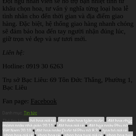
Đội ngũ nhân viên sẽ hỗ trợ bạn nhiệt tình từ
khâu chọn hoa, tư vấn ý nghĩa từng loại hoa lễ
tình nhân cho đến thời gian và địa điểm giao
hàng. Đặc biệt, hệ thống giao hàng nhanh chóng
sẽ đảm bảo hoa đến tay người nhận đúng lúc,
giữ trọn vẻ đẹp và sự tươi mới.
Liên hệ:
Hotline: 0919 30 6263
Trụ sở Bạc Liêu:
69 Tôn Đức Thắng, Phường 1,
Bạc Liêu
Fan page:
Facebook
Danh mục:
Tin tức
Thẻ tìm kiếm:
bó hoa giá rẻ
,
đặt điện hoa toàn quốc
,
đặt hoa chúc
mừng ngày nhà giáo 20 11
,
đặt hoa giá rẻ
,
đặt hoa ngày Phụ nữ
Việt Nam 20 10
,
đặt hoa ngày Quốc tế Phụ nữ 8 3
,
hoa bó giá rẻ
,
shop hoa giá rẻ
,
shop hoa rẻ
,
shop hoa tươi giá rẻ
,
shop hoa tươi