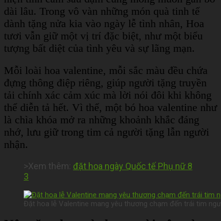
dài lâu. Trong vô vàn những món quà tinh tế
dành tặng nửa kia vào ngày lễ tình nhân, Hoa
tươi vẫn giữ một vị trí đặc biệt, như một biểu
tượng bất diệt của tình yêu và sự lãng mạn.
Mỗi loài hoa valentine, mỗi sắc màu đều chứa
đựng thông điệp riêng, giúp người tặng truyền
tải chính xác cảm xúc mà lời nói đôi khi không
thể diễn tả hết. Vì thế, một bó hoa valentine như
là chìa khóa mở ra những khoảnh khắc đáng
nhớ, lưu giữ trong tim cả người tặng lẫn người
nhận.
>Xem thêm:
đặt hoa ngày Quốc tế Phụ nữ 8
3
Đặt hoa lễ Valentine mang yêu thương chạm đến trái tim ngư