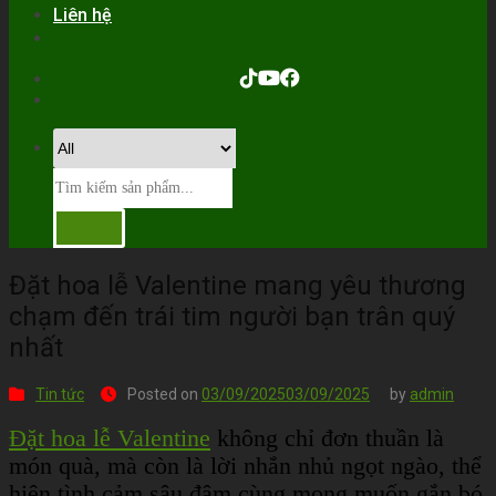
Liên hệ
Đặt hoa lễ Valentine mang yêu thương
chạm đến trái tim người bạn trân quý
nhất
Tin tức
Posted on
03/09/2025
03/09/2025
by
admin
Đặt hoa lễ Valentine
không chỉ đơn thuần là
món quà, mà còn là lời nhắn nhủ ngọt ngào, thể
hiện tình cảm sâu đậm cùng mong muốn gắn bó