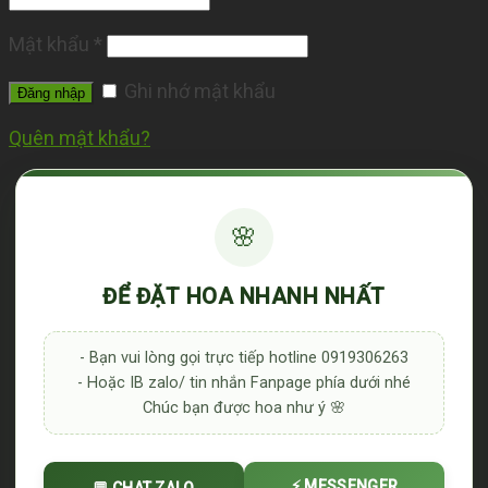
Mật khẩu
*
Ghi nhớ mật khẩu
Đăng nhập
Quên mật khẩu?
🌸
ĐỂ ĐẶT HOA NHANH NHẤT
- Bạn vui lòng gọi trực tiếp hotline 0919306263
- Hoặc IB zalo/ tin nhắn Fanpage phía dưới nhé
Chúc bạn được hoa như ý 🌸
⚡ MESSENGER
💬 CHAT ZALO