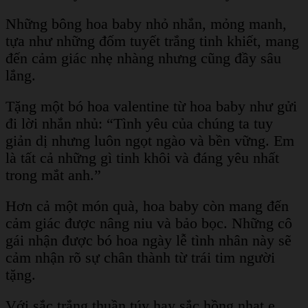
Những bông hoa baby nhỏ nhắn, mỏng manh,
tựa như những đốm tuyết trắng tinh khiết, mang
đến cảm giác nhẹ nhàng nhưng cũng đầy sâu
lắng.
Tặng một bó hoa valentine từ hoa baby như gửi
đi lời nhắn nhủ: “Tình yêu của chúng ta tuy
giản dị nhưng luôn ngọt ngào và bền vững. Em
là tất cả những gì tinh khôi và đáng yêu nhất
trong mắt anh.”
Hơn cả một món quà, hoa baby còn mang đến
cảm giác được nâng niu và bảo bọc. Những cô
gái nhận được bó hoa ngày lễ tình nhân này sẽ
cảm nhận rõ sự chân thành từ trái tim người
tặng.
Với sắc trắng thuần túy hay sắc hồng nhạt e