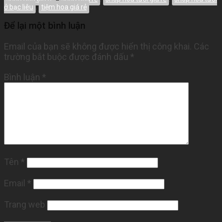
ở bạc liêu
,
tiệm hoa giá rẻ
Để lại một bình luận
Email của bạn sẽ không được hiển thị công khai.
Các
trường bắt buộc được đánh dấu
*
Bình luận
*
Tên
*
Email
*
Trang web