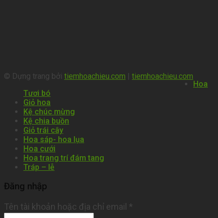
© Dựng trang bởi
tiemhoachieu.com
|
tiemhoachieu.com
Hoa
Tươi bó
Giỏ hoa
Kệ chúc mừng
Kệ chia buồn
Giỏ trái cây
Hoa sáp- hoa lụa
Hoa cưới
Hoa trang trí đám tang
Tráp – lễ
Đăng nhập
Tên tài khoản hoặc địa chỉ email
*