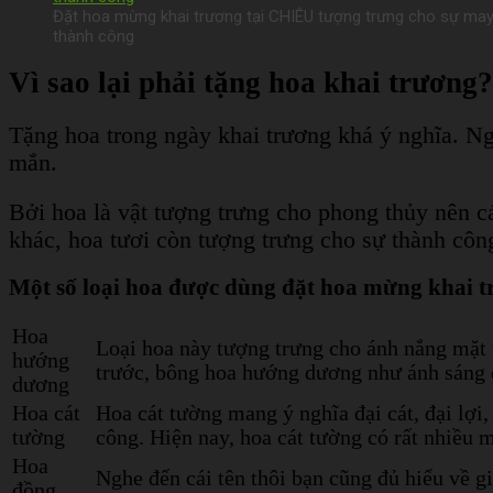
Đặt hoa mừng khai trương tại CHIÊU tượng trưng cho sự may
thành công
Vì sao lại phải tặng hoa khai trương?
Tặng hoa trong ngày khai trương khá ý nghĩa. N
mắn.
Bởi hoa là vật tượng trưng cho phong thủy nên c
khác, hoa tươi còn tượng trưng cho sự thành côn
Một số loại hoa được dùng đặt hoa mừng khai t
Hoa
Loại hoa này tượng trưng cho ánh nắng mặt 
hướng
trước, bông hoa hướng dương như ánh sáng 
dương
Hoa cát
Hoa cát tường mang ý nghĩa đại cát, đại lợi
tường
công. Hiện nay, hoa cát tường có rất nhiều
Hoa
Nghe đến cái tên thôi bạn cũng đủ hiểu về gi
đồng