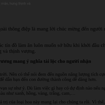
 mắn, hưng thịnh và
goài thông điệp là mang lời chúc mừng đến ngườ
ác tín đồ làm ăn luôn muốn sở hữu khi khởi đầu c
g và thịnh vượng.
rương mang ý nghĩa tài lộc cho người nhận
trời. Nên có thể nói đem đến nguồn năng lượng tích cự
để dẫn bạn đến con đường thành công dễ dàng hơn.
, vạn sự như ý. Dù làm việc gì hay có dự định nào nếu 
 màu như xanh, hồng, vàng, trắng, cam,…
á trị của loại hoa này mang lại cho chúng ta rồi. Vì thế