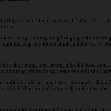
ương mà lại có tác dụng trang trí nữa. Thì tốt nh
nước ta.
tô điểm không khí tưng bừng trong ngày khai trươ
. Làm hài lòng quý khách chính là niềm vui và vi
 hoa chúc mừng khai trương hiện đại được xem là
 bị ấn tượng bởi muôn sắc hoa trong một sản phẩm
g một vẻ gì đó rất sang trọng. Nhưng pha đâu đó 
vị khách khó tính nhất ngay từ lần nhìn đầu tiên.
trong ngày khai trương chứ? Hoàn toàn có thể nhé!