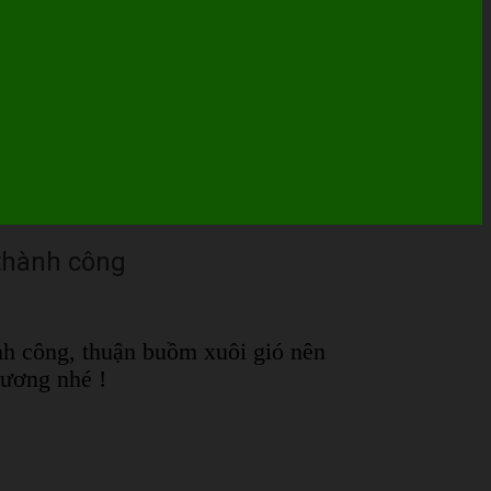
thành công
nh công, thuận buồm xuôi gió nên
rương nhé !