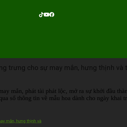
ng trưng cho sự may mắn, hưng thịnh và 
may mắn, phát tài phát lộc, mở ra sự khởi đầu thà
ua số thông tin về mẫu hoa dành cho ngày khai t