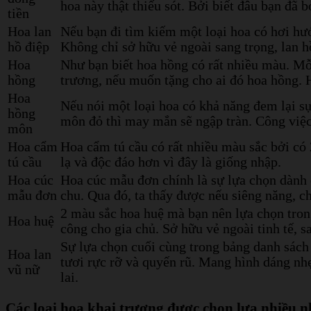
hoa này thật thiếu sót. Bởi biết đâu bạn đã b
tiền
Hoa lan
Nếu bạn đi tìm kiếm một loại hoa có hơi hướ
hồ điệp
Không chỉ sở hữu vẻ ngoài sang trọng, lan hồ
Hoa
Như bạn biết hoa hồng có rất nhiều màu. Mỗ
hồng
trương, nếu muốn tặng cho ai đó hoa hồng.
Hoa
Nếu nói một loại hoa có khả năng đem lại sự
hồng
môn đỏ thì may mắn sẽ ngập tràn. Công việc
môn
Hoa cẩm
Hoa cẩm tú cầu có rất nhiều màu sắc bởi có 
tú cầu
lạ và độc đáo hơn vì đây là giống nhập.
Hoa cúc
Hoa cúc mẫu đơn chính là sự lựa chọn dành c
mẫu đơn
chu. Qua đó, ta thấy được nếu siêng năng, c
2 màu sắc hoa huệ mà bạn nên lựa chọn tron
Hoa huệ
công cho gia chủ. Sở hữu vẻ ngoài tinh tế, 
Sự lựa chọn cuối cùng trong bảng danh sách
Hoa lan
tươi rực rỡ và quyến rũ. Mang hình dáng nhẹ
vũ nữ
lai.
Các loại hoa khai trương được chọn lựa nhiều 