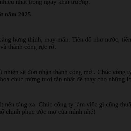
hiều nhất trong ngày khai trương.
ất năm 2025
àng hưng thịnh, may mắn. Tiền dô như nước, tiền 
 và thành công rực rỡ.
t nhiên sẽ đón nhận thành công mới. Chúc công t
oa chúc mừng tươi tắn nhất để thay cho những lời
ột nền tảng xa. Chúc công ty làm việc gì cũng th
hổ chinh phục ước mơ của mình nhé!