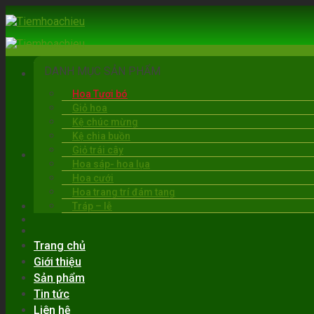
Skip
to
content
DANH MỤC SẢN PHẨM
Hoa Tươi bó
Giỏ hoa
Kệ chúc mừng
Kệ chia buồn
Giỏ trái cây
BẠC LIÊU
Hoa sáp- hoa lụa
06:00 - 22:00
Hoa cưới
0919.30.6263
Hoa trang trí đám tang
Tráp – lễ
Trang chủ
Giới thiệu
Sản phẩm
Tin tức
Liên hệ