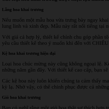
Lẵng hoa khai trương
Nếu muốn một mẫu hoa vừa trưng bày ngay khai tr
lung linh và xinh đẹp. Mẫu này rất nổi tiếng tại 
Với giá cả hợp lý, thiết kế chỉnh chu góp phần 
yêu cầu thiết kế theo ý muốn khi đến với CHIÊU
Kệ hoa khai trương hiện đại
Loại hoa chúc mừng này cũng không ngoại lệ. Kệ
những năm gần đây. Với thiết kế cao cấp, bạn sẽ
Các kệ hoa này luôn khiến chúng ta cảm thấy man
kỳ lạ. Nhờ vậy, có thể chinh phục được cả những 
Giỏ hoa khai trương
Bạn có nghĩ rằng một giỏ hoa thật sự thích hợp 