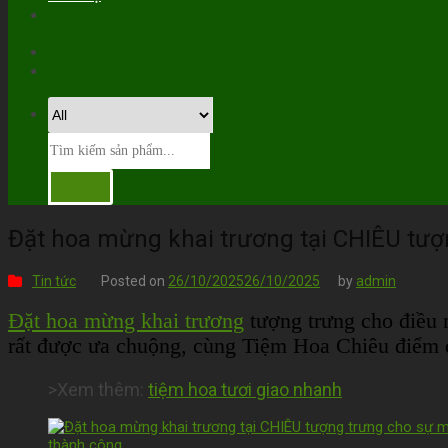
Đặt hoa mừng khai trương tại CHIÊU tượ
Tin tức
Posted on
26/10/2025
26/10/2025
by
admin
Đặt hoa mừng khai trương
tượng trưng cho điều 
rất được ưa chuộng, cùng Tiệm Hoa Chiêu điểm q
>Xem thêm:
tiệm hoa tươi giao nhanh