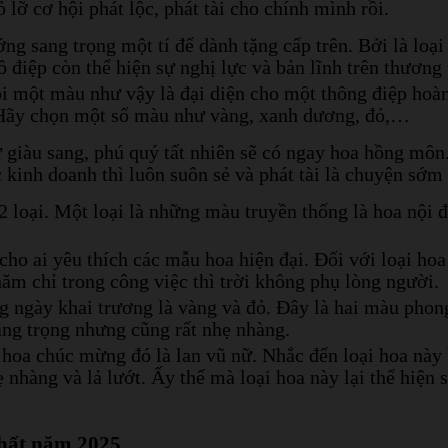
ỏ lỡ cơ hội phát lộc, phát tài cho chính mình rồi.
ng sang trọng một tí để dành tặng cấp trên. Bởi là loạ
 điệp còn thể hiện sự nghị lực và bản lĩnh trên thương
i một màu như vậy là đại diện cho một thông điệp hoàn
 Hãy chọn một số màu như vàng, xanh dương, đỏ,…
 giàu sang, phú quý tất nhiên sẽ có ngay hoa hồng môn
 kinh doanh thì luôn suôn sẻ và phát tài là chuyện sớ
2 loại. Một loại là những màu truyền thống là hoa nội 
ho ai yêu thích các mẫu hoa hiện đại. Đối với loại hoa
hăm chỉ trong công việc thì trời không phụ lòng người.
g ngày khai trương là vàng và đỏ. Đây là hai màu pho
sang trọng nhưng cũng rất nhẹ nhàng.
 hoa chúc mừng đó là lan vũ nữ. Nhắc đến loại hoa này
 nhàng và lả lướt. Ấy thế mà loại hoa này lại thể hiện
nhất năm 2025