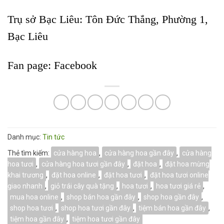
Trụ sở Bạc Liêu:
Tôn Đức Thắng, Phường 1,
Bạc Liêu
Fan page:
Facebook
Danh mục:
Tin tức
Thẻ tìm kiếm:
cửa hàng hoa
,
cửa hàng hoa gần đây
,
cửa hàng
hoa tươi
,
cửa hàng hoa tươi gần đây
,
đặt hoa
,
đặt hoa mừng
khai trương
,
đặt hoa online
,
đặt hoa tươi
,
đặt hoa tươi online
giao nhanh
,
giỏ trái cây quà tặng
,
hoa tươi
,
hoa tươi giá rẻ
,
mua hoa online
,
shop bán hoa gần đây
,
shop hoa gần đây
,
shop hoa tươi
,
shop hoa tươi gần đây
,
tiệm bán hoa gần đây
,
tiệm hoa gần đây
,
tiệm hoa tươi gần đây