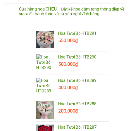
Cửa hàng hoa CHIÊU – Đặt kệ hoa đám tang thông điệp về
sự ra đi thanh thản và sự yên nghỉ vĩnh hằng.
Hoa Tươi Bó HTB291
550.000
₫
Hoa Tươi Bó HTB290
500.000
₫
Hoa Tươi Bó HTB289
400.000
₫
Hoa Tươi Bó HTB288
200.000
₫
Hoa Tươi Bó HTB287