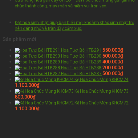
Cửa hàng hoa gần đây CHIÊU – Đặt hoa chúc mừng gửi gắm lời
chúc thành công, may mắn và niềm vui trọn vẹn.
Đặt hoa sinh nhật giúp bạn biến mọi khoảnh khắc sinh nhật trở
nên đáng nhớ và tràn đầy cảm xúc.
Sản phẩm mới
550.000
₫
Hoa Tươi Bó HTB291
500.000
₫
Hoa Tươi Bó HTB290
400.000
₫
Hoa Tươi Bó HTB289
200.000
₫
Hoa Tươi Bó HTB288
500.000
₫
Hoa Tươi Bó HTB287
Kệ Hoa Chúc Mừng KHCM74
1.100.000
₫
Kệ Hoa Chúc Mừng KHCM73
800.000
₫
Kệ Hoa Chúc Mừng KHCM72
1.100.000
₫