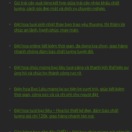
Giỏ trái cây quà tặng kết hợp giữa trái cây nhập khẩu chất
lượng, cách gói đẹp mắt và dịch vụ chuyên nghiệp.
Đặt hoa tươi sinh nhật thay bạn trao yêu thương, thì thầm lời
chúc an lành, hạnh phúc, may mắn.
Đặt hoa online tiết kiệm thời gian, đa dạng lựa chọn, giao hàng
nhanh chóng đảm bảo chất lượng tuyệt đối.
Đặt hoa chúc mừng bạc liêu tươi sáng và thanh lịch thể hiện sự
ủng hộ và chúc họ thành công rực rỡ.
Điện hoa Bạc Liêu mang lại sự tiện lợi vượt trội, giúp tiết kiệm
thời gian, công sức và cả chi phí cho người đặt.
Đặt hoa tươi bạc liêu – Hoa bó thiết kế đẹp, đảm bảo chất
lượng giá chỉ 120k, giao hàng nhanh tận nơi.