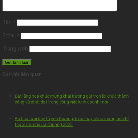
Tên
*
Email
*
Trang web
Bài viết liên quan
Đặt lãng hoa chúc mừng khai trương gửi trọn lời chúc thành
công và phát đạt trong công việc kinh doanh mới.
Bó hoa tươi bày tỏ yêu thương, tri ân hay chúc mừng tinh tế,
top xu hướng ưa chuộng 2026