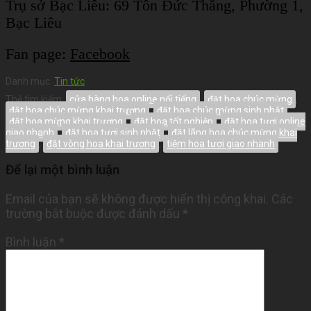
Trụ sở Bạc Liêu:
69 Tôn Đức Thắng, Phường 1,
Bạc Liêu
Fan page:
Facebook
Danh mục:
Tin tức
Thẻ tìm kiếm:
cửa hàng hoa online nổi tiếng
,
đặt hoa chúc mừng
,
đặt hoa chúc mừng khai trương
,
đặt hoa chúc mừng sinh nhật
,
đặt hoa mừng khai trương
,
đặt hoa tốt nghiệp
,
đặt hoa tươi online
giao nhanh
,
đặt hoa tươi sinh nhật
,
đặt lãng hoa chúc mừng khai
trương
,
đặt vòng hoa khai trương
,
tiệm hoa tươi giao nhanh
Để lại một bình luận
Email của bạn sẽ không được hiển thị công khai.
Các
trường bắt buộc được đánh dấu
*
Bình luận
*