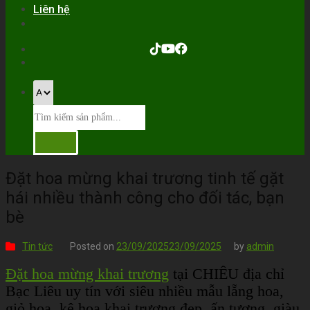
Liên hệ
Đặt hoa mừng khai trương tinh tế gặt
hái nhiều thành công cho đối tác, bạn
bè
Tin tức
Posted on
23/09/2025
23/09/2025
by
admin
Đặt hoa mừng khai trương
tại CHIÊU địa chỉ
Bạc Liêu uy tín với siêu nhiều mẫu lẵng hoa,
giỏ hoa, kệ hoa khai trương đẹp, ấn tượng, giàu