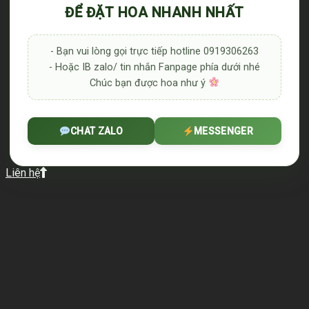
ĐỂ ĐẶT HOA NHANH NHẤT
- Bạn vui lòng gọi trực tiếp hotline 0919306263
- Hoặc IB zalo/ tin nhắn Fanpage phía dưới nhé
Chúc bạn được hoa như ý
CHAT ZALO
MESSENGER
Liên hệ