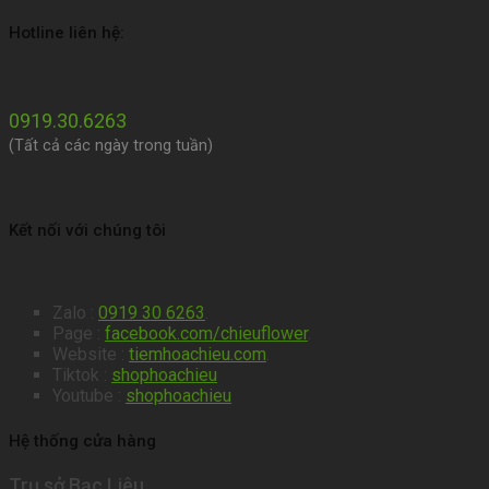
Hotline liên hệ:
0919.30.6263
(Tất cả các ngày trong tuần)
Kết nối với chúng tôi
Zalo :
0919 30 6263
.
Page :
facebook.com/chieuflower
.
Website :
tiemhoachieu.com
.
Tiktok :
shophoachieu
Youtube :
shophoachieu
Hệ thống cửa hàng
Trụ sở Bạc Liêu