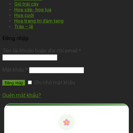
Giỏ trái cây
Hoa sáp- hoa lụa
Hoa cưới
Hoa trang trí đám tang
Tráp – lễ
Đăng nhập
Tên tài khoản hoặc địa chỉ email
*
Mật khẩu
*
Ghi nhớ mật khẩu
Đăng nhập
Quên mật khẩu?