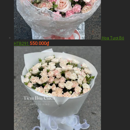
Hoa Tươi Bó
550.000
₫
HTB291