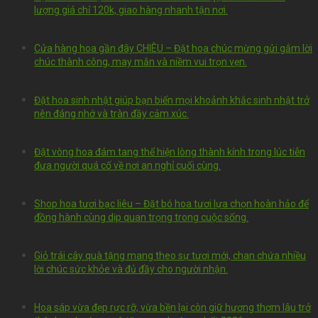
lượng giá chỉ 120k, giao hàng nhanh tận nơi.
Cửa hàng hoa gần đây CHIÊU – Đặt hoa chúc mừng gửi gắm lời
chúc thành công, may mắn và niềm vui trọn vẹn.
Đặt hoa sinh nhật giúp bạn biến mọi khoảnh khắc sinh nhật trở
nên đáng nhớ và tràn đầy cảm xúc.
Đặt vòng hoa đám tang thể hiện lòng thành kính trong lúc tiễn
đưa người quá cố về nơi an nghỉ cuối cùng.
Shop hoa tươi bạc liêu – Đặt bó hoa tươi lựa chọn hoàn hảo để
đồng hành cùng dịp quan trọng trong cuộc sống.
Giỏ trái cây quà tặng mang theo sự tươi mới, chan chứa nhiều
lời chúc sức khỏe và đủ đầy cho người nhận.
Hoa sáp vừa đẹp rực rỡ, vừa bền lại còn giữ hương thơm lâu trở