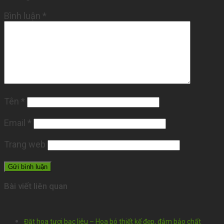
Bình luận
*
Tên
*
Email
*
Trang web
Bài viết liên quan
Đặt hoa tươi bạc liêu – Hoa bó thiết kế đẹp, đảm bảo chất