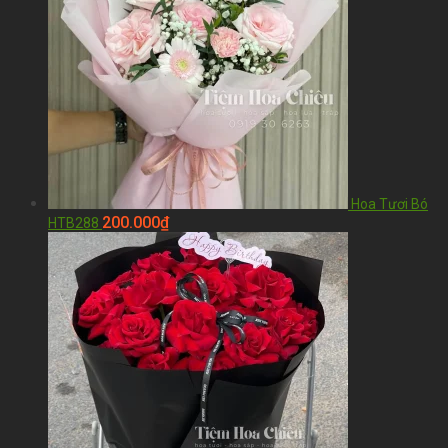
Hoa Tươi Bó
200.000
₫
HTB288