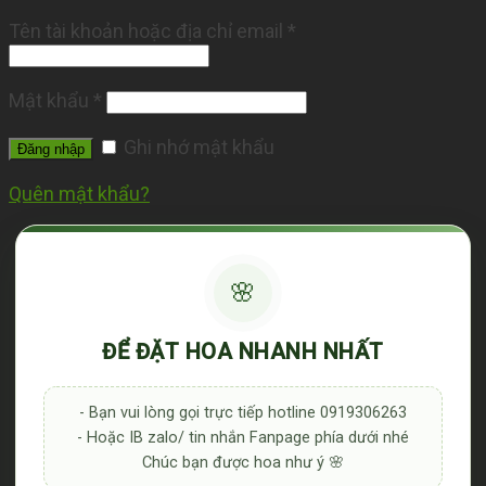
Tên tài khoản hoặc địa chỉ email
*
Mật khẩu
*
Ghi nhớ mật khẩu
Đăng nhập
Quên mật khẩu?
🌸
ĐỂ ĐẶT HOA NHANH NHẤT
- Bạn vui lòng gọi trực tiếp hotline 0919306263
- Hoặc IB zalo/ tin nhắn Fanpage phía dưới nhé
Chúc bạn được hoa như ý 🌸