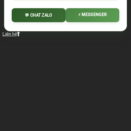
⚡ MESSENGER
💬 CHAT ZALO
Liên hệ