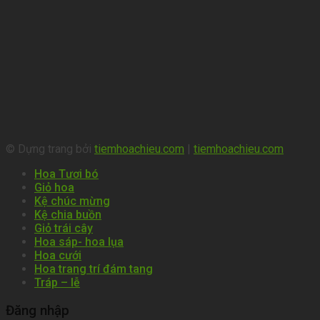
© Dựng trang bởi
tiemhoachieu.com
|
tiemhoachieu.com
Hoa Tươi bó
Giỏ hoa
Kệ chúc mừng
Kệ chia buồn
Giỏ trái cây
Hoa sáp- hoa lụa
Hoa cưới
Hoa trang trí đám tang
Tráp – lễ
Đăng nhập