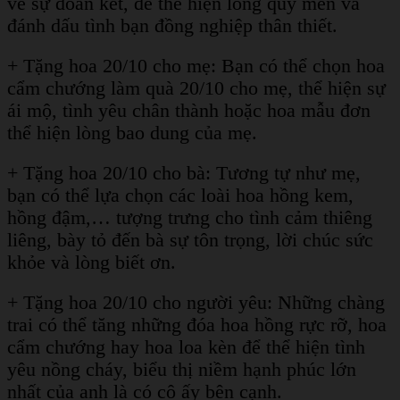
về sự đoàn kết, để thể hiện lòng quý mến và
đánh dấu tình bạn đồng nghiệp thân thiết.
+ Tặng hoa 20/10 cho mẹ: Bạn có thể chọn hoa
cẩm chướng làm quà 20/10 cho mẹ, thể hiện sự
ái mộ, tình yêu chân thành hoặc hoa mẫu đơn
thể hiện lòng bao dung của mẹ.
+ Tặng hoa 20/10 cho bà: Tương tự như mẹ,
bạn có thể lựa chọn các loài hoa hồng kem,
hồng đậm,… tượng trưng cho tình cảm thiêng
liêng, bày tỏ đến bà sự tôn trọng, lời chúc sức
khỏe và lòng biết ơn.
+ Tặng hoa 20/10 cho người yêu: Những chàng
trai có thể tăng những đóa hoa hồng rực rỡ, hoa
cẩm chướng hay hoa loa kèn để thể hiện tình
yêu nồng cháy, biểu thị niềm hạnh phúc lớn
nhất của anh là có cô ấy bên cạnh.