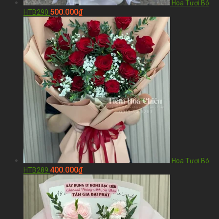
Hoa Tươi Bó
500.000
₫
HTB290
Hoa Tươi Bó
400.000
₫
HTB289