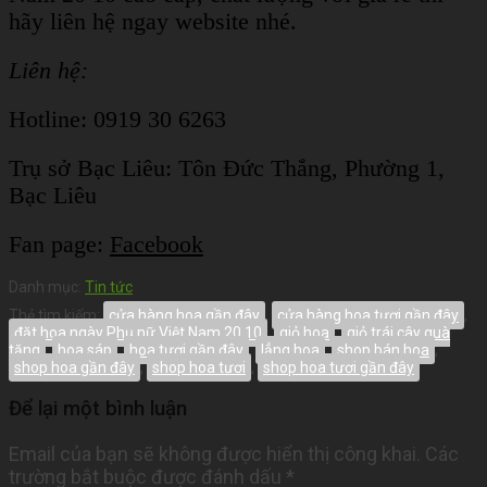
hãy liên hệ ngay website nhé.
Liên hệ:
Hotline: 0919 30 6263
Trụ sở Bạc Liêu:
Tôn Đức Thắng, Phường 1,
Bạc Liêu
Fan page:
Facebook
Danh mục:
Tin tức
Thẻ tìm kiếm:
cửa hàng hoa gần đây
,
cửa hàng hoa tươi gần đây
,
đặt hoa ngày Phụ nữ Việt Nam 20 10
,
giỏ hoa
,
giỏ trái cây quà
tặng
,
hoa sáp
,
hoa tươi gần đây
,
lẳng hoa
,
shop bán hoa
,
shop hoa gần đây
,
shop hoa tươi
,
shop hoa tươi gần đây
Để lại một bình luận
Email của bạn sẽ không được hiển thị công khai.
Các
trường bắt buộc được đánh dấu
*