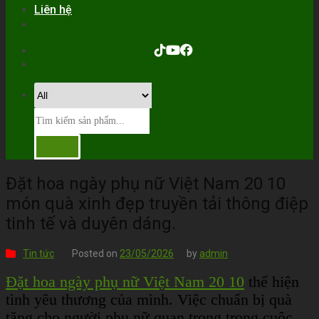
Liên hệ
Đặt hoa ngày phụ nữ Việt Nam 20 10
món quà xinh đẹp truyền tải thông điệp
tinh tế và duyên dáng.
Tin tức
Posted on
23/05/2026
by
admin
Đặt hoa ngày phụ nữ Việt Nam 20 10
thể hiện
tình yêu thương của mình. Việc chuẩn bị quà
tặng cho người phụ nữ quan trọng trong cuộc