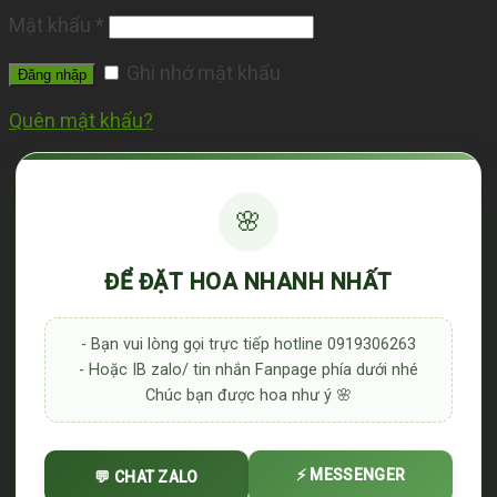
Mật khẩu
*
Ghi nhớ mật khẩu
Đăng nhập
Quên mật khẩu?
🌸
ĐỂ ĐẶT HOA NHANH NHẤT
- Bạn vui lòng gọi trực tiếp hotline 0919306263
- Hoặc IB zalo/ tin nhắn Fanpage phía dưới nhé
Chúc bạn được hoa như ý 🌸
⚡ MESSENGER
💬 CHAT ZALO