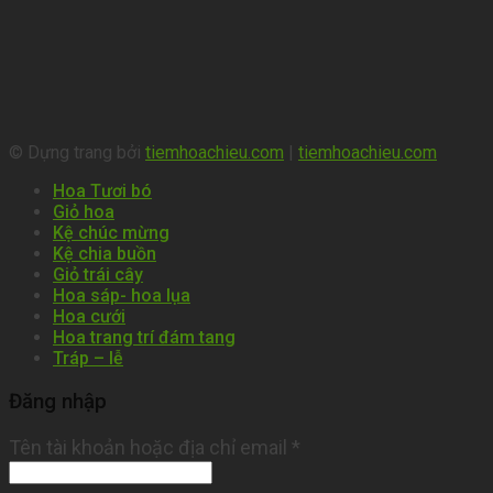
© Dựng trang bởi
tiemhoachieu.com
|
tiemhoachieu.com
Hoa Tươi bó
Giỏ hoa
Kệ chúc mừng
Kệ chia buồn
Giỏ trái cây
Hoa sáp- hoa lụa
Hoa cưới
Hoa trang trí đám tang
Tráp – lễ
Đăng nhập
Tên tài khoản hoặc địa chỉ email
*