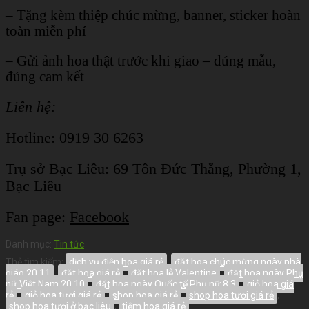
– Tặng kèm thiệp chúc mừng, banner, sticker hoàn
toàn miễn phí
– Gửi ảnh hoa thật trước khi giao – đúng mẫu,
đúng cam kết
Liên hệ:
Hotline: 0919 30 6263
Trụ sở Bạc Liêu:
69 Tôn Đức Thắng, Phường 1,
Bạc Liêu
Fan page:
Facebook
Danh mục:
Tin tức
Thẻ tìm kiếm:
dịch vụ điện hoa giá rẻ
,
đặt hoa chúc mừng ngày nhà
giáo 20 11
,
đặt hoa giá rẻ
,
đặt hoa lễ Valentine
,
đặt hoa ngày Phụ
nữ Việt Nam 20 10
,
đặt hoa ngày Quốc tế Phụ nữ 8 3
,
giỏ hoa giá
rẻ
,
giỏ hoa tươi giá rẻ
,
shop hoa giá rẻ
,
shop hoa tươi giá rẻ
,
shop hoa tươi ở bạc liêu
,
tiệm hoa giá rẻ