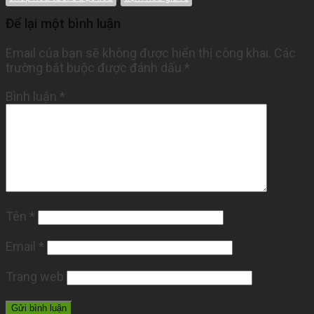
Để lại một bình luận
Email của bạn sẽ không được hiển thị công khai.
Các
trường bắt buộc được đánh dấu
*
Bình luận
*
Tên
*
Email
*
Trang web