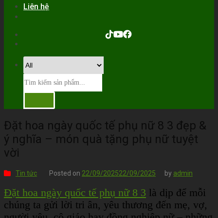
Liên hệ
Đặt hoa ngày quốc tế phụ nữ 8 3 đẹp &
ý nghĩa – món quà tặng phụ nữ tuyệt
vời
Tin tức
Posted on
22/09/2025
22/09/2025
by
admin
Đặt hoa ngày quốc tế phụ nữ 8 3
là dịp để mỗi
chúng ta gửi lời tri ân, yêu thương đến mẹ, vợ,
người yêu, cô giáo hay đồng nghiệp nữ – những