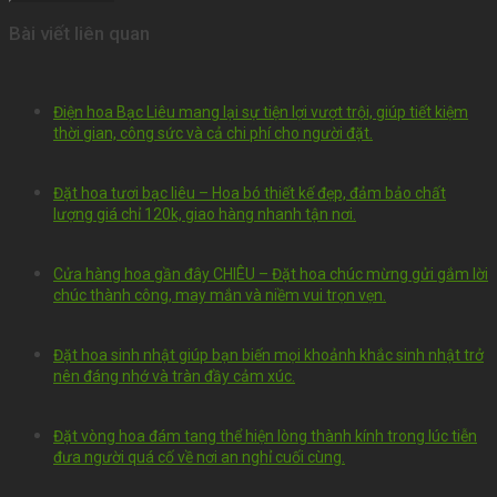
Bài viết liên quan
Điện hoa Bạc Liêu mang lại sự tiện lợi vượt trội, giúp tiết kiệm
thời gian, công sức và cả chi phí cho người đặt.
Đặt hoa tươi bạc liêu – Hoa bó thiết kế đẹp, đảm bảo chất
lượng giá chỉ 120k, giao hàng nhanh tận nơi.
Cửa hàng hoa gần đây CHIÊU – Đặt hoa chúc mừng gửi gắm lời
chúc thành công, may mắn và niềm vui trọn vẹn.
Đặt hoa sinh nhật giúp bạn biến mọi khoảnh khắc sinh nhật trở
nên đáng nhớ và tràn đầy cảm xúc.
Đặt vòng hoa đám tang thể hiện lòng thành kính trong lúc tiễn
đưa người quá cố về nơi an nghỉ cuối cùng.