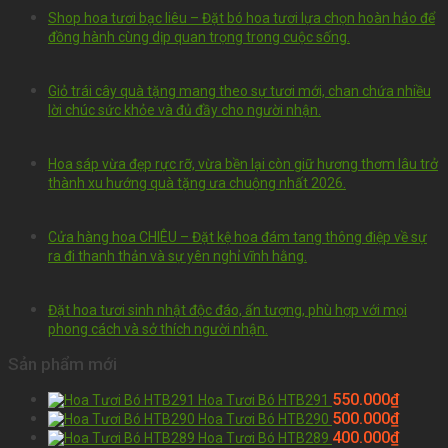
Shop hoa tươi bạc liêu – Đặt bó hoa tươi lựa chọn hoàn hảo để
đồng hành cùng dịp quan trọng trong cuộc sống.
Giỏ trái cây quà tặng mang theo sự tươi mới, chan chứa nhiều
lời chúc sức khỏe và đủ đầy cho người nhận.
Hoa sáp vừa đẹp rực rỡ, vừa bền lại còn giữ hương thơm lâu trở
thành xu hướng quà tặng ưa chuộng nhất 2026.
Cửa hàng hoa CHIÊU – Đặt kệ hoa đám tang thông điệp về sự
ra đi thanh thản và sự yên nghỉ vĩnh hằng.
Đặt hoa tươi sinh nhật độc đáo, ấn tượng, phù hợp với mọi
phong cách và sở thích người nhận.
Sản phẩm mới
550.000
₫
Hoa Tươi Bó HTB291
500.000
₫
Hoa Tươi Bó HTB290
400.000
₫
Hoa Tươi Bó HTB289