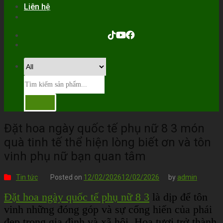
Liên hệ
Đặt hoa ngày quốc tế phụ nữ 8 3 món
quà tinh tế thể hiện lòng biết ơn và tôn
vinh phụ nữ bạn quan tâm
Tin tức
Posted on
12/02/2026
12/02/2026
by
admin
Đặt hoa ngày quốc tế phụ nữ 8 3
là dịp để tôn
vinh những đóng góp và sự cống hiến của phái
đẹp trong gia đình và xã hội. Hoa tươi trở thành