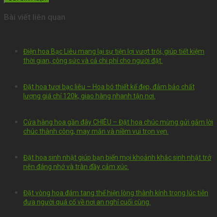
Bài viết liên quan
Điện hoa Bạc Liêu mang lại sự tiện lợi vượt trội, giúp tiết kiệm
thời gian, công sức và cả chi phí cho người đặt.
Đặt hoa tươi bạc liêu – Hoa bó thiết kế đẹp, đảm bảo chất
lượng giá chỉ 120k, giao hàng nhanh tận nơi.
Cửa hàng hoa gần đây CHIÊU – Đặt hoa chúc mừng gửi gắm lời
chúc thành công, may mắn và niềm vui trọn vẹn.
Đặt hoa sinh nhật giúp bạn biến mọi khoảnh khắc sinh nhật trở
nên đáng nhớ và tràn đầy cảm xúc.
Đặt vòng hoa đám tang thể hiện lòng thành kính trong lúc tiễn
đưa người quá cố về nơi an nghỉ cuối cùng.