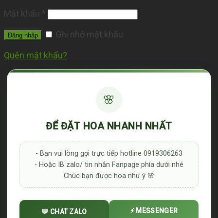
Mật khẩu
*
Ghi nhớ mật khẩu
Đăng nhập
Quên mật khẩu?
🌸
ĐỂ ĐẶT HOA NHANH NHẤT
- Bạn vui lòng gọi trực tiếp hotline 0919306263
- Hoặc IB zalo/ tin nhắn Fanpage phía dưới nhé
Chúc bạn được hoa như ý 🌸
⚡ MESSENGER
💬 CHAT ZALO