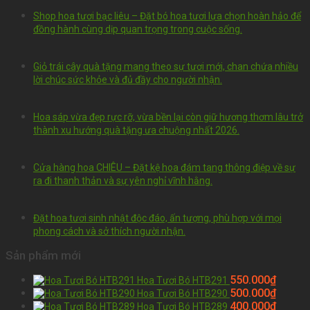
Shop hoa tươi bạc liêu – Đặt bó hoa tươi lựa chọn hoàn hảo để
đồng hành cùng dịp quan trọng trong cuộc sống.
Giỏ trái cây quà tặng mang theo sự tươi mới, chan chứa nhiều
lời chúc sức khỏe và đủ đầy cho người nhận.
Hoa sáp vừa đẹp rực rỡ, vừa bền lại còn giữ hương thơm lâu trở
thành xu hướng quà tặng ưa chuộng nhất 2026.
Cửa hàng hoa CHIÊU – Đặt kệ hoa đám tang thông điệp về sự
ra đi thanh thản và sự yên nghỉ vĩnh hằng.
Đặt hoa tươi sinh nhật độc đáo, ấn tượng, phù hợp với mọi
phong cách và sở thích người nhận.
Sản phẩm mới
550.000
₫
Hoa Tươi Bó HTB291
500.000
₫
Hoa Tươi Bó HTB290
400.000
₫
Hoa Tươi Bó HTB289