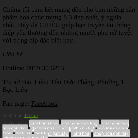
Chúng tôi cam kết mang đến cho bạn những sản
phẩm hoa chúc mừng 8 3 đẹp nhất, ý nghĩa
nhất. Hãy để CHIÊU giúp bạn truyền tải thông
điệp yêu thương đến những người phụ nữ tuyệt
vời trong dịp đặc biệt này.
Liên hệ:
Hotline: 0919 30 6263
Trụ sở Bạc Liêu:
Tôn Đức Thắng, Phường 1,
Bạc Liêu
Fan page:
Facebook
Danh mục:
Tin tức
Thẻ tìm kiếm:
cửa hàng hoa
,
cửa hàng hoa tươi
,
cửa hàng hoa
tươi gần đây
,
đặt hoa ngày Quốc tế Phụ nữ 8 3
,
giỏ trái cây quà
tặng
,
hoa lụa
,
hoa tươi gần đây
,
lẳng hoa
,
shop hoa gần đây
,