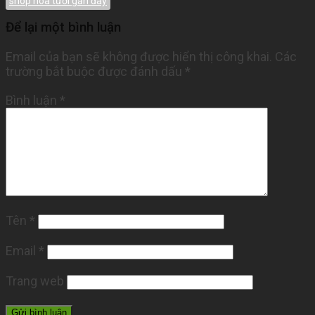
shop hoa tươi gần đây
Để lại một bình luận
Email của bạn sẽ không được hiển thị công khai.
Các
trường bắt buộc được đánh dấu
*
Bình luận
*
Tên
*
Email
*
Trang web