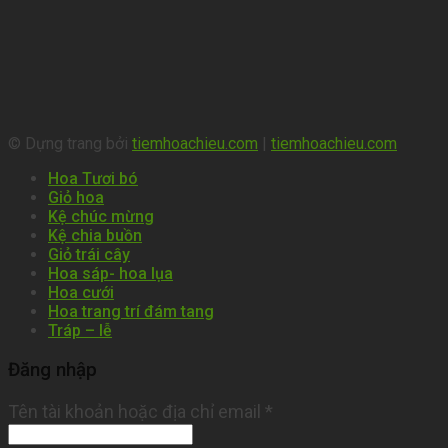
© Dựng trang bởi
tiemhoachieu.com
|
tiemhoachieu.com
Hoa Tươi bó
Giỏ hoa
Kệ chúc mừng
Kệ chia buồn
Giỏ trái cây
Hoa sáp- hoa lụa
Hoa cưới
Hoa trang trí đám tang
Tráp – lễ
Đăng nhập
Tên tài khoản hoặc địa chỉ email
*