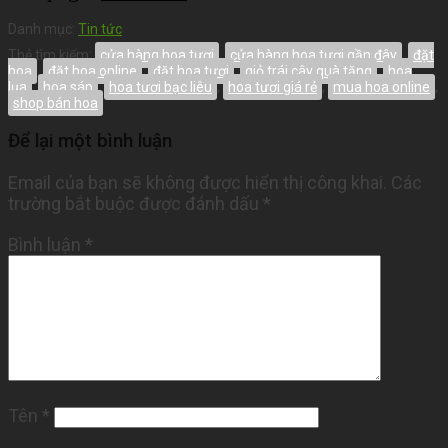
Danh mục:
Tin tức
Thẻ tìm kiếm:
cửa hàng hoa tươi
,
cửa hàng hoa tươi gần đây
,
đặt
hoa
,
đặt hoa online
,
đặt hoa tươi
,
giỏ trái cây quà tặng
,
hoa
lụa
,
hoa sáp
,
hoa tươi bạc liêu
,
hoa tươi giá rẻ
,
mua hoa online
,
shop bán hoa
Để lại một bình luận
Email của bạn sẽ không được hiển thị công khai.
Các
trường bắt buộc được đánh dấu
*
Bình luận
*
Tên
*