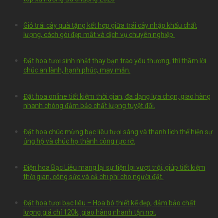
Giỏ trái cây quà tặng kết hợp giữa trái cây nhập khẩu chất
lượng, cách gói đẹp mắt và dịch vụ chuyên nghiệp.
Đặt hoa tươi sinh nhật thay bạn trao yêu thương, thì thầm lời
chúc an lành, hạnh phúc, may mắn.
Đặt hoa online tiết kiệm thời gian, đa dạng lựa chọn, giao hàng
nhanh chóng đảm bảo chất lượng tuyệt đối.
Đặt hoa chúc mừng bạc liêu tươi sáng và thanh lịch thể hiện sự
ủng hộ và chúc họ thành công rực rỡ.
Điện hoa Bạc Liêu mang lại sự tiện lợi vượt trội, giúp tiết kiệm
thời gian, công sức và cả chi phí cho người đặt.
Đặt hoa tươi bạc liêu – Hoa bó thiết kế đẹp, đảm bảo chất
lượng giá chỉ 120k, giao hàng nhanh tận nơi.