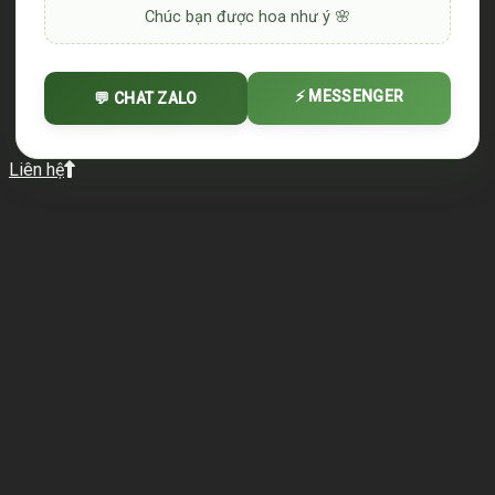
Chúc bạn được hoa như ý 🌸
⚡ MESSENGER
💬 CHAT ZALO
Liên hệ