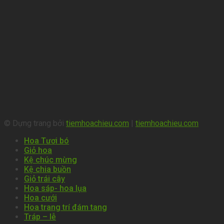
© Dựng trang bởi
tiemhoachieu.com
|
tiemhoachieu.com
Hoa Tươi bó
Giỏ hoa
Kệ chúc mừng
Kệ chia buồn
Giỏ trái cây
Hoa sáp- hoa lụa
Hoa cưới
Hoa trang trí đám tang
Tráp – lễ