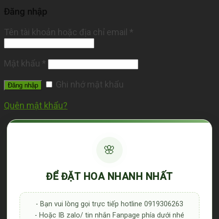
Đăng nhập
Tên tài khoản hoặc địa chỉ email
*
Mật khẩu
*
Ghi nhớ mật khẩu
Đăng nhập
Quên mật khẩu?
🌸
ĐỂ ĐẶT HOA NHANH NHẤT
- Bạn vui lòng gọi trực tiếp hotline 0919306263
- Hoặc IB zalo/ tin nhắn Fanpage phía dưới nhé