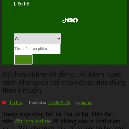
Liên hệ
Đặt hoa online dễ dàng, tiết kiệm ngân
sách nhưng có thể chọn được hoa đúng
theo ý muốn.
Tin tức
Posted on
04/06/2026
by
admin
Trong nhịp sống hối hả của xã hội hiện đại,
việc
đặt hoa online
đã không còn là khái niệm
xa lạ. Nếu như trước kia, để có một bó hoa tươi