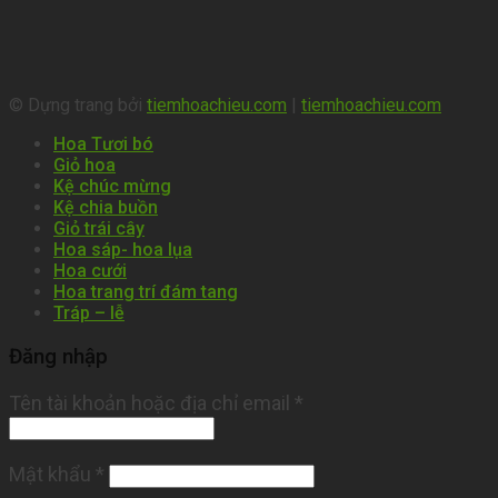
© Dựng trang bởi
tiemhoachieu.com
|
tiemhoachieu.com
Hoa Tươi bó
Giỏ hoa
Kệ chúc mừng
Kệ chia buồn
Giỏ trái cây
Hoa sáp- hoa lụa
Hoa cưới
Hoa trang trí đám tang
Tráp – lễ
Đăng nhập
Tên tài khoản hoặc địa chỉ email
*
Mật khẩu
*