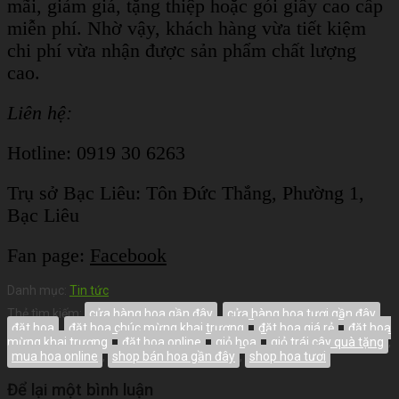
mãi, giảm giá, tặng thiệp hoặc gói giấy cao cấp
miễn phí. Nhờ vậy, khách hàng vừa tiết kiệm
chi phí vừa nhận được sản phẩm chất lượng
cao.
Liên hệ:
Hotline: 0919 30 6263
Trụ sở Bạc Liêu:
Tôn Đức Thắng, Phường 1,
Bạc Liêu
Fan page:
Facebook
Danh mục:
Tin tức
Thẻ tìm kiếm:
cửa hàng hoa gần đây
,
cửa hàng hoa tươi gần đây
,
đặt hoa
,
đặt hoa chúc mừng khai trương
,
đặt hoa giá rẻ
,
đặt hoa
mừng khai trương
,
đặt hoa online
,
giỏ hoa
,
giỏ trái cây quà tặng
,
mua hoa online
,
shop bán hoa gần đây
,
shop hoa tươi
Để lại một bình luận