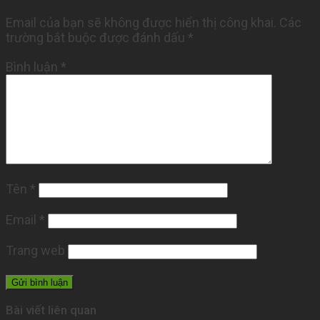
Email của bạn sẽ không được hiển thị công khai.
Các
trường bắt buộc được đánh dấu
*
Bình luận
*
Tên
*
Email
*
Trang web
Bài viết liên quan