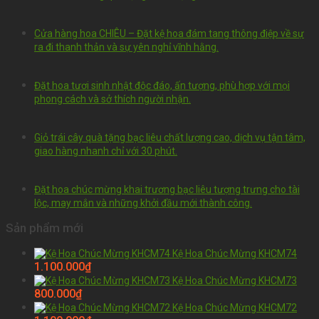
Cửa hàng hoa CHIÊU – Đặt kệ hoa đám tang thông điệp về sự
ra đi thanh thản và sự yên nghỉ vĩnh hằng.
Đặt hoa tươi sinh nhật độc đáo, ấn tượng, phù hợp với mọi
phong cách và sở thích người nhận.
Giỏ trái cây quà tặng bạc liêu chất lượng cao, dịch vụ tận tâm,
giao hàng nhanh chỉ với 30 phút.
Đặt hoa chúc mừng khai trương bạc liêu tượng trưng cho tài
lộc, may mắn và những khởi đầu mới thành công.
Sản phẩm mới
Kệ Hoa Chúc Mừng KHCM74
1.100.000
₫
Kệ Hoa Chúc Mừng KHCM73
800.000
₫
Kệ Hoa Chúc Mừng KHCM72