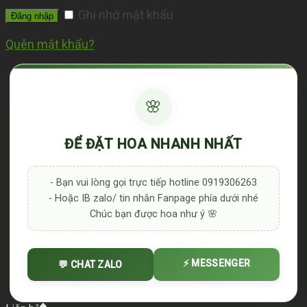
Ghi nhớ mật khẩu
Đăng nhập
Quên mật khẩu?
🌸
ĐỂ ĐẶT HOA NHANH NHẤT
- Bạn vui lòng gọi trực tiếp hotline 0919306263
- Hoặc IB zalo/ tin nhắn Fanpage phía dưới nhé
Chúc bạn được hoa như ý 🌸
⚡ MESSENGER
💬 CHAT ZALO