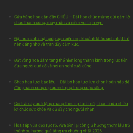
Cửa hàng hoa gần đây CHIÊU – Đặt hoa chúc mừng gửi gắm lời
chúc thành công, may mắn và niềm vui trọn vẹn.
Đặt hoa sinh nhật giúp bạn biến mọi khoảnh khắc sinh nhật trở
nên đáng nhớ và tràn đầy cảm xúc.
Đặt vòng hoa đám tang thể hiện lòng thành kính trong lúc tiễn
đưa người quá cố về nơi an nghỉ cuối cùng.
Shop hoa tươi bạc liêu – Đặt bó hoa tươi lựa chọn hoàn hảo để
đồng hành cùng dịp quan trọng trong cuộc sống.
Giỏ trái cây quà tặng mang theo sự tươi mới, chan chứa nhiều
lời chúc sức khỏe và đủ đầy cho người nhận.
Hoa sáp vừa đẹp rực rỡ, vừa bền lại còn giữ hương thơm lâu trở
thành xu hướng quà tặng ưa chuộng nhất 2026.