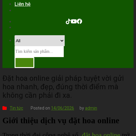
Liên hệ
Đặt hoa online giải pháp tuyệt vời gửi
hoa nhanh, đẹp, đúng thời điểm mà
không cần phải đi xa.
Tin tức
Posted on
14/06/2026
by
admin
Giới thiệu dịch vụ đặt hoa online
Trong thời đại công nghệ số,
đặt hoa online
trở