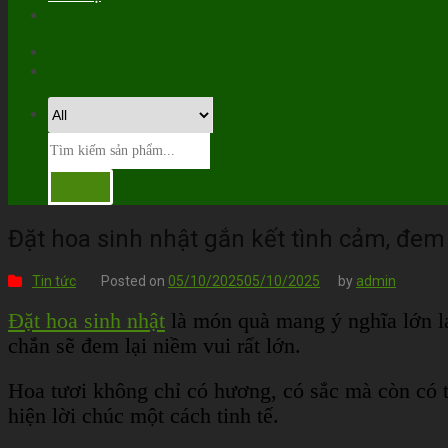
Đặt hoa sinh nhật gắn kết tình cảm, đe
Tin tức
Posted on
05/10/2025
05/10/2025
by
admin
Đặt hoa sinh nhật
là món quà mang ý nghĩa lớn la
chắn sẽ đem lại niềm vui rất lớn.
Hoa tươi không chỉ có hương, có sắc mà còn có t
hiện lời chúc một cách tinh tế.