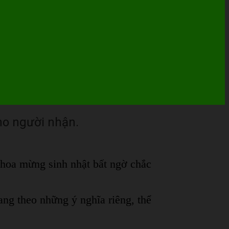
ho người nhận.
 hoa mừng sinh nhật bất ngờ chắc
ang theo những ý nghĩa riêng, thể