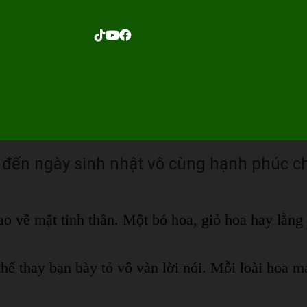
m đến ngày sinh nhật vô cùng hạnh phúc c
o về mặt tinh thần. Một bó hoa, giỏ hoa hay lẵng
hể thay bạn bày tỏ vô vàn lời nói. Mỗi loài hoa m