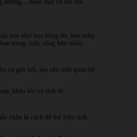
ng dương,…hoặc bạn có thể lựa
oài hoa như hoa hồng đỏ, hoa tulip
nhau trong cuộc sống hôn nhân.
ện sự gắn kết, tạo nên mối quan hệ
ợp, khéo léo và tinh tế.
ắc chắn là cách để thể hiện tình