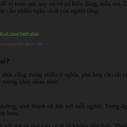
dễ vì món quà này có vô số kiểu dáng, mẫu mã. Đặc
p cho nhiều ngân sách của người tặng.
 vô cùng hạnh phúc cho
ai?
h nhật cũng mang nhiều ý nghĩa, phù hợp cho tất
ối tượng khác nhau như:
ưỡng, sinh thành rất lớn với mỗi người. Trong dị
hợp hơn.
với giá trị quá cao có lẽ sẽ không phù hợp. Thườn