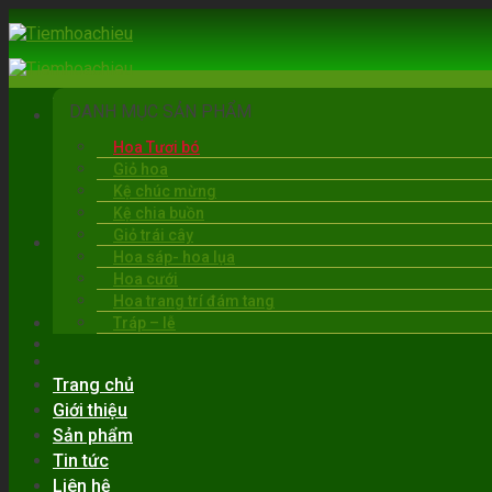
Skip
to
content
DANH MỤC SẢN PHẨM
Hoa Tươi bó
Giỏ hoa
Kệ chúc mừng
Kệ chia buồn
Giỏ trái cây
BẠC LIÊU
Hoa sáp- hoa lụa
06:00 - 22:00
Hoa cưới
0919.30.6263
Hoa trang trí đám tang
Tráp – lễ
Trang chủ
Giới thiệu
Sản phẩm
Tin tức
Liên hệ