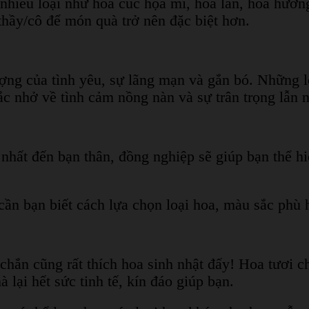
 nhiều loại như hoa cúc họa mi, hoa lan, hoa hướ
thầy/cô để món quà trở nên đặc biệt hơn.
ợng của tình yêu, sự lãng mạn và gắn bó. Những l
ắc nhở về tình cảm nồng nàn và sự trân trọng lẫn 
hất đến bạn thân, đồng nghiệp sẽ giúp bạn thể hi
cần bạn biết cách lựa chọn loại hoa, màu sắc phù h
hắn cũng rất thích hoa sinh nhật đấy! Hoa tươi ch
ại hết sức tinh tế, kín đáo giúp bạn.