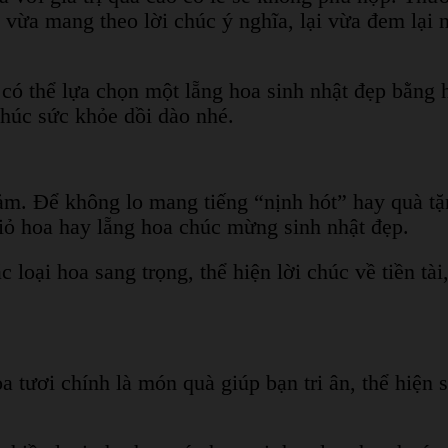
ừa mang theo lời chúc ý nghĩa, lại vừa đem lại niề
 có thể lựa chọn một lẵng hoa sinh nhật đẹp bằng
 chúc sức khỏe dồi dào nhé.
ảm. Để không lo mang tiếng “nịnh hót” hay quà tặn
iỏ hoa hay lẵng hoa chúc mừng sinh nhật đẹp.
loại hoa sang trọng, thể hiện lời chúc về tiền tài
a tươi chính là món quà giúp bạn tri ân, thể hiện 