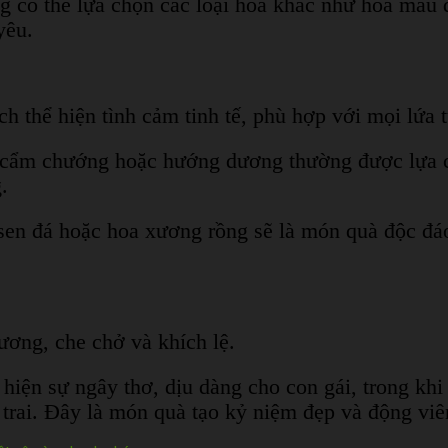
g có thể lựa chọn các loại hoa khác như hoa mẫu đơ
yêu.
h thể hiện tình cảm tinh tế, phù hợp với mọi lứa t
l, cẩm chướng hoặc hướng dương thường được lựa 
.
n, sen đá hoặc hoa xương rồng sẽ là món quà độc 
ương, che chở và khích lệ.
 hiện sự ngây thơ, dịu dàng cho con gái, trong k
trai. Đây là món quà tạo kỷ niệm đẹp và động viên