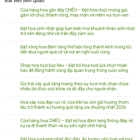
Bài viết liên quan
Cửa hàng hoa gần đây CHIÊU – Đặt hoa chúc mừng gửi
gắm lời chúc thành công, may mắn và niềm vui trọn vẹn.
Đặt hoa sinh nhật giúp bạn biến mọi khoảnh khắc sinh nhật
trở nên đáng nhớ và tràn đầy cảm xúc.
Đặt vòng hoa đám tang thể hiện lòng thành kính trong lúc
tiễn đưa người quá cố về nơi an nghỉ cuối cùng.
Shop hoa tươi bạc liêu – Đặt bó hoa tươi lựa chọn hoàn
hảo để đồng hành cùng dịp quan trọng trong cuộc sống.
Giỏ trái cây quà tặng mang theo sự tươi mới, chan chứa
nhiều lời chúc sức khỏe và đủ đầy cho người nhận.
Hoa sáp vừa đẹp rực rỡ, vừa bền lại còn giữ hương thơm
lâu trở thành xu hướng quà tặng ưa chuộng nhất 2026.
Cửa hàng hoa CHIÊU – Đặt kệ hoa đám tang thông điệp về
sự ra đi thanh thản và sự yên nghỉ vĩnh hằng.
Đặt hoa tươi sinh nhật độc đáo, ấn tượng, phù hợp với mọi