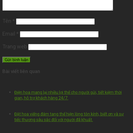
Tên
*
Email
*
Trang web
Bài viết liên quan
Điện hoa mang lại nhiều lợi thế cho người gửi, tiết kiệm thời
gian, hỗ trợ khách hàng 24/7.
Đặt hoa viếng đám tang thể hiện lòng tôn kính, biết ơn và sự
tiếc thương sâu sắc đối với người đã khuất.