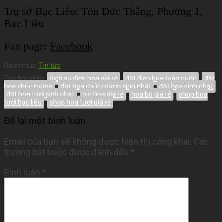
Trụ sở Bạc Liêu:
Tôn Đức Thắng, Phường 1,
Bạc Liêu
Fan page:
Facebook
Danh mục:
Tin tức
Thẻ tìm kiếm:
dịch vụ điện hoa giá rẻ
,
đặt điện hoa toàn quốc
,
đặt
hoa chúc mừng
,
đặt hoa chúc mừng sinh nhật
,
đặt hoa sinh nhật
,
đặt hoa tươi sinh nhật
,
giỏ hoa giá rẻ
,
hoa bó giá rẻ
,
shop hoa
tươi bạc liêu
,
shop hoa tươi giá rẻ
Để lại một bình luận
Email của bạn sẽ không được hiển thị công khai.
Các
trường bắt buộc được đánh dấu
*
Bình luận
*