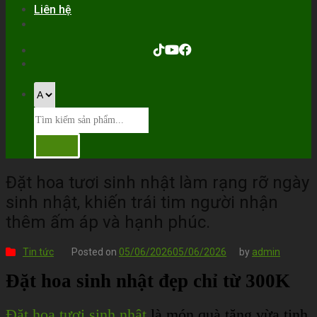
Liên hệ
Đặt hoa tươi sinh nhật làm rạng rỡ ngày
sinh nhật, khiến trái tim người nhận
thêm ấm áp và hạnh phúc.
Tin tức
Posted on
05/06/2026
05/06/2026
by
admin
Đặt hoa sinh nhật đẹp chỉ từ 300K
Đặt hoa tươi sinh nhật
là món quà tặng vừa tinh