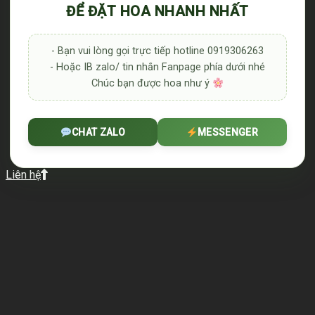
ĐỂ ĐẶT HOA NHANH NHẤT
- Bạn vui lòng gọi trực tiếp hotline 0919306263
- Hoặc IB zalo/ tin nhắn Fanpage phía dưới nhé
Chúc bạn được hoa như ý
CHAT ZALO
MESSENGER
Liên hệ