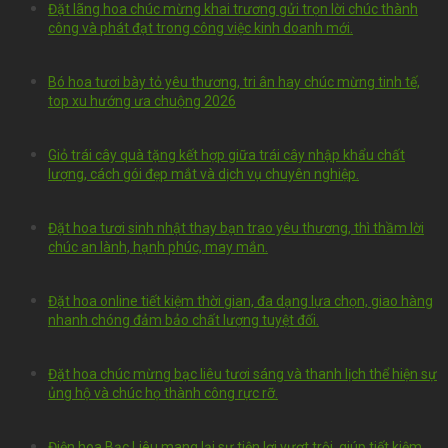
Đặt lãng hoa chúc mừng khai trương gửi trọn lời chúc thành
công và phát đạt trong công việc kinh doanh mới.
Bó hoa tươi bày tỏ yêu thương, tri ân hay chúc mừng tinh tế,
top xu hướng ưa chuộng 2026
Giỏ trái cây quà tặng kết hợp giữa trái cây nhập khẩu chất
lượng, cách gói đẹp mắt và dịch vụ chuyên nghiệp.
Đặt hoa tươi sinh nhật thay bạn trao yêu thương, thì thầm lời
chúc an lành, hạnh phúc, may mắn.
Đặt hoa online tiết kiệm thời gian, đa dạng lựa chọn, giao hàng
nhanh chóng đảm bảo chất lượng tuyệt đối.
Đặt hoa chúc mừng bạc liêu tươi sáng và thanh lịch thể hiện sự
ủng hộ và chúc họ thành công rực rỡ.
Điện hoa Bạc Liêu mang lại sự tiện lợi vượt trội, giúp tiết kiệm