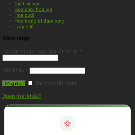
Giỏ trái cây
Hoa sáp- hoa lụa
Hoa cưới
Hoa trang trí đám tang
Tráp – lễ
Đăng nhập
Tên tài khoản hoặc địa chỉ email
*
Mật khẩu
*
Ghi nhớ mật khẩu
Đăng nhập
Quên mật khẩu?