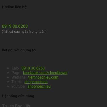
Hotline liên hệ:
0919.30.6263
(Tất cả các ngày trong tuần)
Kết nối với chúng tôi
Zalo :
0919 30 6263
.
Page :
facebook.com/chieuflower
.
Website :
tiemhoachieu.com
.
Tiktok :
shophoachieu
Youtube :
shophoachieu
Hệ thống cửa hàng
Trụ sở Bạc Liêu