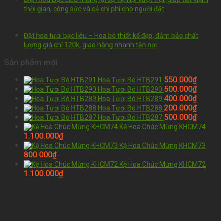
thời gian, công sức và cả chi phí cho người đặt.
Đặt hoa tươi bạc liêu – Hoa bó thiết kế đẹp, đảm bảo chất
lượng giá chỉ 120k, giao hàng nhanh tận nơi.
Sản phẩm mới
550.000
₫
Hoa Tươi Bó HTB291
500.000
₫
Hoa Tươi Bó HTB290
400.000
₫
Hoa Tươi Bó HTB289
200.000
₫
Hoa Tươi Bó HTB288
500.000
₫
Hoa Tươi Bó HTB287
Kệ Hoa Chúc Mừng KHCM74
1.100.000
₫
Kệ Hoa Chúc Mừng KHCM73
800.000
₫
Kệ Hoa Chúc Mừng KHCM72
1.100.000
₫