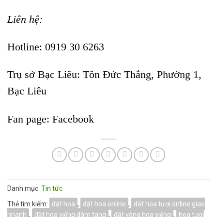
Liên hệ:
Hotline: 0919 30 6263
Trụ sở Bạc Liêu:
Tôn Đức Thắng, Phường 1,
Bạc Liêu
Fan page:
Facebook
Danh mục:
Tin tức
Thẻ tìm kiếm:
đặt hoa
,
đặt hoa online
,
đặt hoa tươi online giao
nhanh
,
đặt hoa viếng đám tang
,
đặt vòng hoa viếng
,
hoa tươi