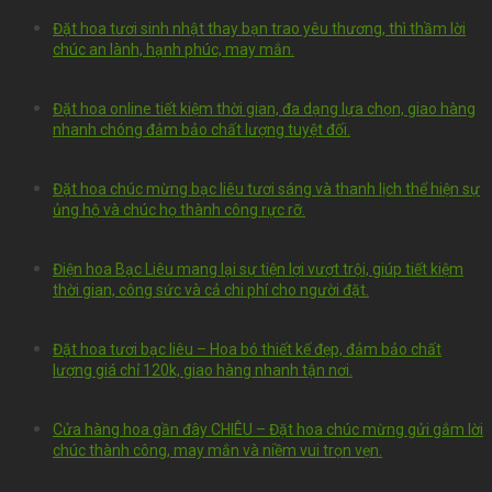
Đặt hoa tươi sinh nhật thay bạn trao yêu thương, thì thầm lời
chúc an lành, hạnh phúc, may mắn.
Đặt hoa online tiết kiệm thời gian, đa dạng lựa chọn, giao hàng
nhanh chóng đảm bảo chất lượng tuyệt đối.
Đặt hoa chúc mừng bạc liêu tươi sáng và thanh lịch thể hiện sự
ủng hộ và chúc họ thành công rực rỡ.
Điện hoa Bạc Liêu mang lại sự tiện lợi vượt trội, giúp tiết kiệm
thời gian, công sức và cả chi phí cho người đặt.
Đặt hoa tươi bạc liêu – Hoa bó thiết kế đẹp, đảm bảo chất
lượng giá chỉ 120k, giao hàng nhanh tận nơi.
Cửa hàng hoa gần đây CHIÊU – Đặt hoa chúc mừng gửi gắm lời
chúc thành công, may mắn và niềm vui trọn vẹn.