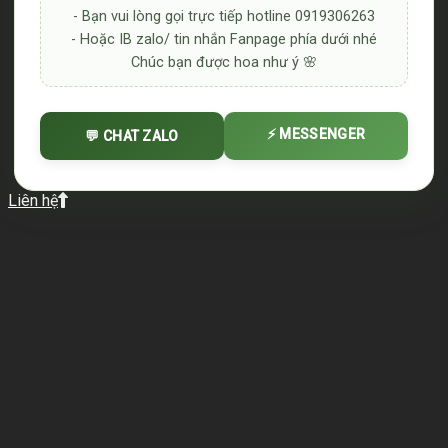
- Bạn vui lòng gọi trực tiếp hotline 0919306263
- Hoặc IB zalo/ tin nhắn Fanpage phía dưới nhé
Chúc bạn được hoa như ý 🌸
⚡ MESSENGER
💬 CHAT ZALO
Liên hệ