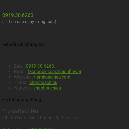
0919.30.6263
(Tất cả các ngày trong tuần)
Kết nối với chúng tôi
Zalo :
0919 30 6263
.
Page :
facebook.com/chieuflower
.
Website :
tiemhoachieu.com
.
Tiktok :
shophoachieu
Youtube :
shophoachieu
Hệ thống cửa hàng
Trụ sở Bạc Liêu
69 Tôn Đức Thắng, Phường 1, Bạc Liêu