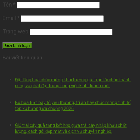
Tên
*
Email
*
Trang web
Bài viết liên quan
Đặt lãng hoa chúc mừng khai trương gửi trọn lời chúc thành
công và phát đạt trong công việc kinh doanh mới.
Bó hoa tươi bày tỏ yêu thương, tri ân hay chúc mừng tinh tế,
top xu hướng ưa chuộng 2026
Giỏ trái cây quà tặng kết hợp giữa trái cây nhập khẩu chất
lượng, cách gói đẹp mắt và dịch vụ chuyên nghiệp.