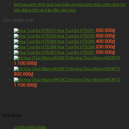
Đặt hoa sinh nhật giúp bạn biến mọi khoảnh khắc sinh nhật trở
nên đáng nhớ và tràn đầy cảm xúc.
Sản phẩm mới
550.000
₫
Hoa Tươi Bó HTB291
500.000
₫
Hoa Tươi Bó HTB290
400.000
₫
Hoa Tươi Bó HTB289
200.000
₫
Hoa Tươi Bó HTB288
500.000
₫
Hoa Tươi Bó HTB287
Kệ Hoa Chúc Mừng KHCM74
1.100.000
₫
Kệ Hoa Chúc Mừng KHCM73
800.000
₫
Kệ Hoa Chúc Mừng KHCM72
1.100.000
₫
Giới thiệu
Cơ hội nghề nghiệp