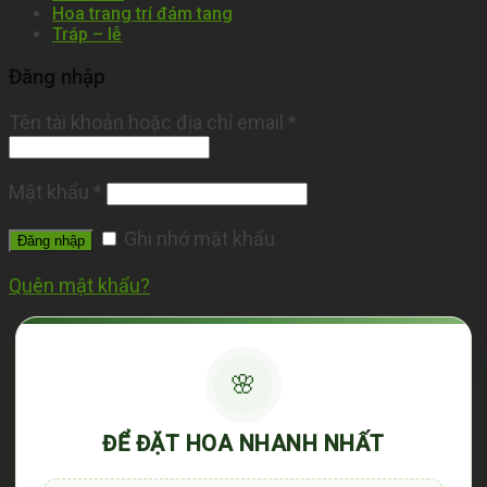
Hoa trang trí đám tang
Tráp – lễ
Đăng nhập
Tên tài khoản hoặc địa chỉ email
*
Mật khẩu
*
Ghi nhớ mật khẩu
Đăng nhập
Quên mật khẩu?
🌸
ĐỂ ĐẶT HOA NHANH NHẤT