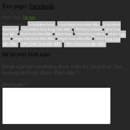
Fan page:
Facebook
Danh mục:
Tin tức
Thẻ tìm kiếm:
cửa hàng hoa
,
cửa hàng hoa gần đây
,
cửa hàng
hoa tươi
,
cửa hàng hoa tươi gần đây
,
đặt hoa online
,
hoa tươi
bạc liêu
,
hoa tươi gần đây
,
lẳng hoa
,
mua hoa online
,
shop bán
hoa
,
shop bán hoa gần đây
,
shop hoa gần đây
,
shop hoa tươi
gần đây
,
tiệm bán hoa gần đây
,
tiệm hoa tươi gần đây
Để lại một bình luận
Email của bạn sẽ không được hiển thị công khai.
Các
trường bắt buộc được đánh dấu
*
Bình luận
*