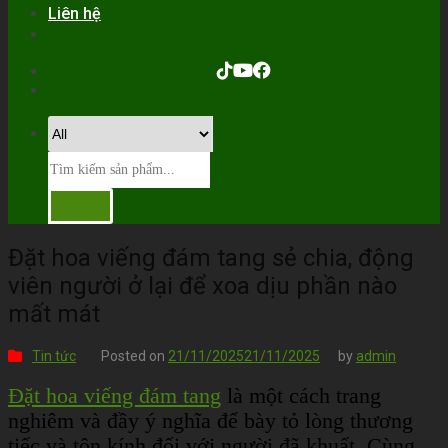
Liên hệ
Đặt hoa viếng đám tang sẻ chia, động
viên người ở lại để xoa dịu phần nào
mất mát
Tin tức
Posted on
21/11/2025
21/11/2025
by
admin
Đặt hoa viếng đám tang
là một cách trang
nghiêm và đầy ý nghĩa để bày tỏ lòng thương
tiếc và tôn kính đối với người đã khuất. Cùng