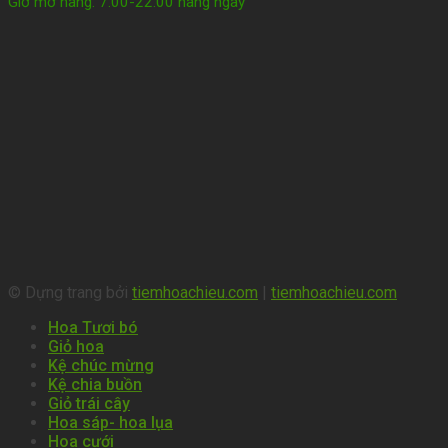
Giờ mở hàng: 7:00-22:00 hàng ngày
© Dựng trang bởi
tiemhoachieu.com
|
tiemhoachieu.com
Hoa Tươi bó
Giỏ hoa
Kệ chúc mừng
Kệ chia buồn
Giỏ trái cây
Hoa sáp- hoa lụa
Hoa cưới