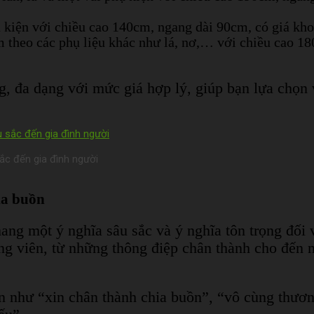
ụ kiện với chiều cao 140cm, ngang dài 90cm, có giá k
m theo các phụ liệu khác như lá, nơ,… với chiều cao 1
 đa dạng với mức giá hợp lý, giúp bạn lựa chọn v
ắc đến gia đình người
ia buồn
ng một ý nghĩa sâu sắc và ý nghĩa tôn trọng đối v
ộng viên, từ những thông điệp chân thành cho đến 
ến như “xin chân thành chia buồn”, “vô cùng thươ