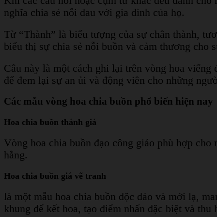
Khi các câu nói hoặc cụm từ khác đều dành cho 
nghĩa chia sẻ nỗi đau với gia đình của họ.
Từ “Thành” là biểu tượng của sự chân thành, tươ
biểu thị sự chia sẻ nỗi buồn và cảm thương cho s
Câu này là một cách ghi lại trên vòng hoa viếng
để đem lại sự an ủi và động viên cho những ngườ
Các mẫu vòng hoa chia buồn phổ biến hiện nay
Hoa chia buồn thánh giá
Vòng hoa chia buồn đạo công giáo phù hợp cho n
hằng.
Hoa chia buồn giá vẽ tranh
là một mẫu hoa chia buồn độc đáo và mới lạ, man
khung để kết hoa, tạo điểm nhấn đặc biệt và thu 