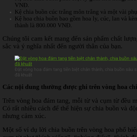
VNĐ.
Kệ chia buồn cúc trắng môn trắng và một vài ph
Kệ hoa chia buồn bao gồm hoa ly, cúc, lan và kè
thành là 800.000 VNĐ.
Chúng tôi cam kết mang đến sản phẩm chất lượng,
sắc và ý nghĩa nhất đến người thân của bạn.
Đặt vòng hoa đám tang tiễn biệt chân thành, chia buồn sâu s
đã khuất
Các nội dung thường được ghi trên vòng hoa ch
Trên vòng hoa đám tang, mỗi từ và cụm từ đều ma
Có rất nhiều cách để thể hiện sự chia buồn và đ
nhưng cảm xúc.
Một số ví dụ lời chia buồn trên vòng hoa phổ bi