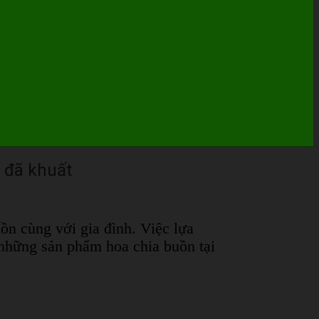
i đã khuất
ồn cùng với gia đình. Việc lựa
những sản phẩm hoa chia buồn tại