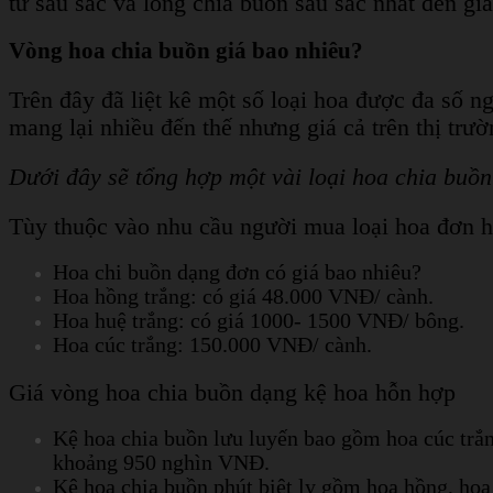
tư sâu sắc và lòng chia buồn sâu sắc nhất đến gi
Vòng hoa chia buồn giá bao nhiêu?
Trên đây đã liệt kê một số loại hoa được đa số n
mang lại nhiều đến thế nhưng giá cả trên thị trư
Dưới đây sẽ tổng hợp một vài loại hoa chia buồn
Tùy thuộc vào nhu cầu người mua loại hoa đơn ha
Hoa chi buồn dạng đơn có giá bao nhiêu?
Hoa hồng trắng: có giá 48.000 VNĐ/ cành.
Hoa huệ trắng: có giá 1000- 1500 VNĐ/ bông.
Hoa cúc trắng: 150.000 VNĐ/ cành.
Giá vòng hoa chia buồn dạng kệ hoa hỗn hợp
Kệ hoa chia buồn lưu luyến bao gồm hoa cúc trắn
khoảng 950 nghìn VNĐ.
Kệ hoa chia buồn phút biệt ly gồm hoa hồng, hoa