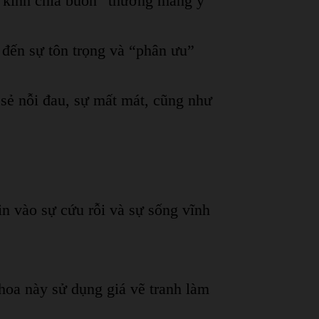
h kính chia buồn” thường mang ý
 đến sự tôn trọng và “phân ưu”
sẻ nỗi đau, sự mất mát, cũng như
n vào sự cứu rỗi và sự sống vĩnh
hoa này sử dụng giá vẽ tranh làm