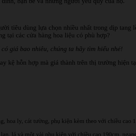
a đình, bạn bè và những người yêu quý của họ.
gười tiêu dùng lựa chọn nhiều nhất trong dịp tang
ờng tại các cửa hàng hoa liệu có phù hợp?
 có giá bao nhiêu, chúng ta hãy tìm hiểu nhé!
y kệ hỗn hợp mà giá thành trên thị trường hiện tạ
g, hoa ly, cát tường, phụ kiện kèm theo với chiều cao 
 lan, lá và một vài phụ kiện với chiều cao 190cm, nga