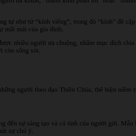
người đã khuất, “thành kính phân ưu” hoặc “thàn
ng tự như từ “kính viếng”, trong đó “kính” đề cập
ự mất mát của gia đình.
 được nhiều người ưa chuộng, nhằm mục đích chia 
i còn sống sót.
hững người theo đạo Thiên Chúa, thể hiện niềm ti
g đến sự sáng tạo và cá tính của người gửi. Mẫu 
hút sự chú ý.