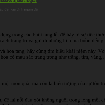
ắc đến gia đình người đã
ng trong các buổi tang lễ, để bày tỏ sự tiếc thư
cách trang trí và gửi đi những lời chia buồn đến g
 và hoa tang, hãy cùng tìm hiểu khái niệm này. Vò
i hoa có màu sắc trang trọng như trắng, tím, vàng
 một món quà, mà còn là biểu tượng của sự tôn trọ
n, để lại nỗi đau xót không nguôi trong lòng mỗi 