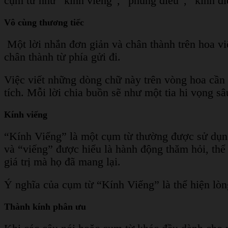
cụm từ như “kính viếng”, “phúng điếu”, “kính đ
Vô cùng thương tiếc
Một lời nhắn đơn giản và chân thành trên hoa vi
chân thành từ phía gửi đi.
Việc viết những dòng chữ này trên vòng hoa cần p
tích. Mỗi lời chia buồn sẽ như một tia hi vọng s
Kính viếng
“Kính Viếng” là một cụm từ thường được sử dụng 
và “viếng” được hiểu là hành động thăm hỏi, thể
giá trị mà họ đã mang lại.
Ý nghĩa của cụm từ “Kính Viếng” là thể hiện lòn
Thành kính phân ưu