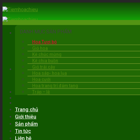
Skip
to
content
DANH MỤC SẢN PHẨM
Hoa Tươi bó
Giỏ hoa
Kệ chúc mừng
Kệ chia buồn
Giỏ trái cây
BẠC LIÊU
Hoa sáp- hoa lụa
06:00 - 22:00
Hoa cưới
0919.30.6263
Hoa trang trí đám tang
Tráp – lễ
Trang chủ
Giới thiệu
Sản phẩm
Tin tức
Liên hệ