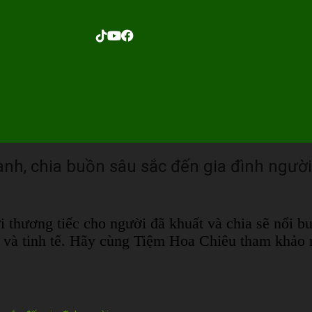
ành, chia buồn sâu sắc đến gia đình ngườ
 thương tiếc cho người đã khuất và chia sẽ nổi bu
p và tinh tế. Hãy cùng Tiệm Hoa Chiêu tham khảo 