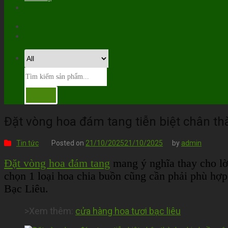
Đặt vòng hoa đám tang tiễn biệt chân th
Tin tức
Posted on
21/10/2025
21/10/2025
by
admin
Đặt vòng hoa đám tang
mang ý nghĩa thay cho lời
chọn 1 loại hoa chia buồn cũng cần phải phù hợ
Bạc Liêu.
>Xem thêm:
cửa hàng hoa tươi bạc liêu