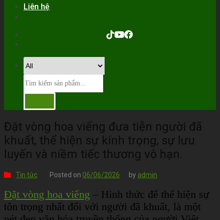
Liên hệ
Đặt vòng hoa viếng đưa tiễn người đã
khuất, thể hiện sự kính trọng, sự lưu
luyến và niềm tiếc thương vô hạn.
Tin tức
Posted on
06/06/2026
by
admin
Đặt vòng hoa viếng
– Hình thức để thể hiện sự
tôn trọng nhất đối với người đã khuất, là một
nét đẹp văn hóa truyền thống của người Việt.