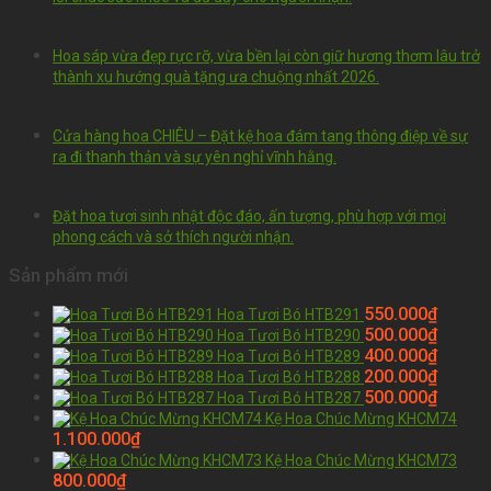
Hoa sáp vừa đẹp rực rỡ, vừa bền lại còn giữ hương thơm lâu trở
thành xu hướng quà tặng ưa chuộng nhất 2026.
Cửa hàng hoa CHIÊU – Đặt kệ hoa đám tang thông điệp về sự
ra đi thanh thản và sự yên nghỉ vĩnh hằng.
Đặt hoa tươi sinh nhật độc đáo, ấn tượng, phù hợp với mọi
phong cách và sở thích người nhận.
Sản phẩm mới
550.000
₫
Hoa Tươi Bó HTB291
500.000
₫
Hoa Tươi Bó HTB290
400.000
₫
Hoa Tươi Bó HTB289
200.000
₫
Hoa Tươi Bó HTB288
500.000
₫
Hoa Tươi Bó HTB287
Kệ Hoa Chúc Mừng KHCM74
1.100.000
₫
Kệ Hoa Chúc Mừng KHCM73
800.000
₫