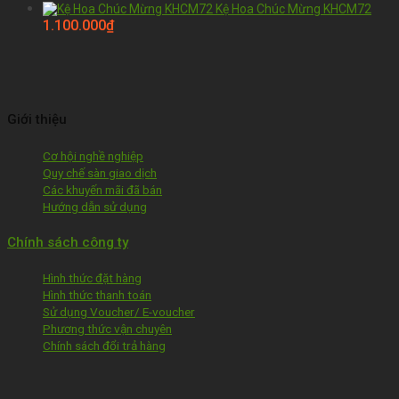
Kệ Hoa Chúc Mừng KHCM72
1.100.000
₫
Giới thiệu
Cơ hội nghề nghiệp
Quy chế sàn giao dịch
Các khuyến mãi đã bán
Hướng dẫn sử dụng
Chính sách công ty
Hình thức đặt hàng
Hình thức thanh toán
Sử dụng Voucher/ E-voucher
Phương thức vận chuyên
Chính sách đổi trả hàng