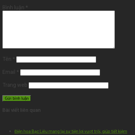
Bình luận
*
Tên
*
Email
*
Trang web
Bài viết liên quan
Điện hoa Bạc Liêu mang lại sự tiện lợi vượt trội, giúp tiết kiệm