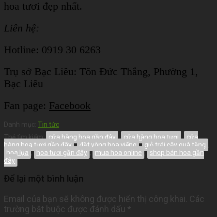
hoa tươi đẹp nhất.
Liên hệ:
Hotline: 0919 30 6263
Trụ sở Bạc Liêu:
Tôn Đức Thắng, Phường 1,
Bạc Liêu
Fan page:
Facebook
Danh mục:
Tin tức
Thẻ tìm kiếm:
cửa hàng hoa gần đây
,
cửa hàng hoa tươi
,
cửa
hàng hoa tươi gần đây
,
đặt vòng hoa viếng
,
giỏ trái cây quà tặng
,
hoa lụa
,
hoa tươi gần đây
,
mua hoa online
,
shop bán hoa gần
đây
Để lại một bình luận
Email của bạn sẽ không được hiển thị công khai.
Các
trường bắt buộc được đánh dấu
*