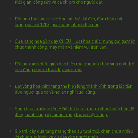
thời gian, công sức và cả chi phí cho người đặt.
Đặt hoa tươi bạc liêu – Hoa bó thiết kế đẹp, đảm bảo chất
lượng giá chỉ 120k, giao hàng nhanh tận nơi.
Cửa hàng hoa gần đây CHIÊU – Đặt hoa chúc mừng gửi gắm lời
chúc thành công, may mắn và niềm vui trọn vẹn.
Đặt hoa sinh nhật giúp bạn biến mọi khoảnh khắc sinh nhật trở
nên đáng nhớ và tràn đầy cảm xúc.
Đặt vòng hoa đám tang thể hiện lòng thành kính trong lúc tiễn
đưa người quá cố về nơi an nghỉ cuối cùng.
Shop hoa tươi bạc liêu – Đặt bó hoa tươi lựa chọn hoàn hảo để
đồng hành cùng dịp quan trọng trong cuộc sống.
Giỏ trái cây quà tặng mang theo sự tươi mới, chan chứa nhiều
lời chúc sức khỏe và đủ đầy cho người nhận.