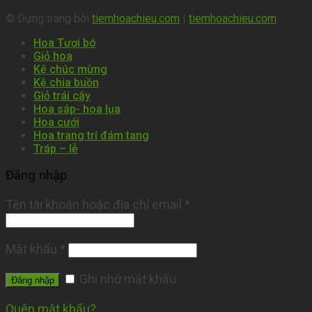
© Dựng trang bởi
tiemhoachieu.com
|
tiemhoachieu.com
Hoa Tươi bó
Giỏ hoa
Kệ chúc mừng
Kệ chia buồn
Giỏ trái cây
Hoa sáp- hoa lụa
Hoa cưới
Hoa trang trí đám tang
Tráp – lễ
Đăng nhập
Tên tài khoản hoặc địa chỉ email
*
Mật khẩu
*
Ghi nhớ mật khẩu
Đăng nhập
Quên mật khẩu?