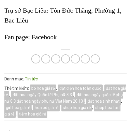
Trụ sở Bạc Liêu:
Tôn Đức Thắng, Phường 1,
Bạc Liêu
Fan page:
Facebook
Danh mục:
Tin tức
Thẻ tìm kiếm:
bó hoa giá rẻ
,
đặt điện hoa toàn quốc
,
đặt hoa giá
rẻ
,
đặt hoa ngày Quốc tế Phụ nữ 8 3
,
đặt hoa ngày quốc tế phụ
nữ 8 3 đặt hoa ngày phụ nữ Việt Nam 20 10
,
đặt hoa sinh nhật
,
giỏ hoa giá rẻ
,
hoa bó giá rẻ
,
shop hoa giá rẻ
,
shop hoa tươi
giá rẻ
,
tiệm hoa giá rẻ