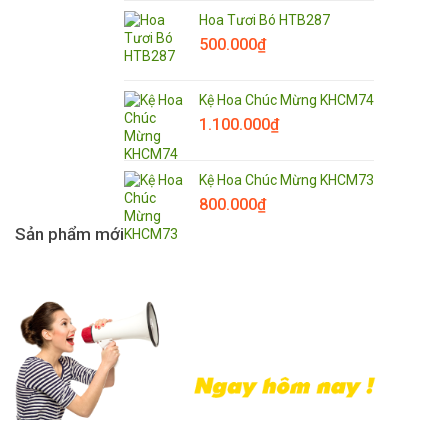
Hoa Tươi Bó HTB287
500.000
₫
Kệ Hoa Chúc Mừng KHCM74
1.100.000
₫
Kệ Hoa Chúc Mừng KHCM73
800.000
₫
Sản phẩm mới