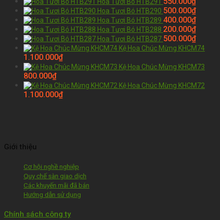
550.000
₫
Hoa Tươi Bó HTB291
500.000
₫
Hoa Tươi Bó HTB290
400.000
₫
Hoa Tươi Bó HTB289
200.000
₫
Hoa Tươi Bó HTB288
500.000
₫
Hoa Tươi Bó HTB287
Kệ Hoa Chúc Mừng KHCM74
1.100.000
₫
Kệ Hoa Chúc Mừng KHCM73
800.000
₫
Kệ Hoa Chúc Mừng KHCM72
1.100.000
₫
Giới thiệu
Cơ hội nghề nghiệp
Quy chế sàn giao dịch
Các khuyến mãi đã bán
Hướng dẫn sử dụng
Chính sách công ty