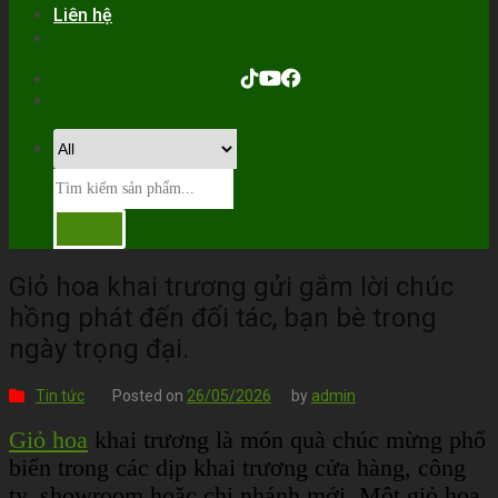
Liên hệ
Giỏ hoa khai trương gửi gắm lời chúc
hồng phát đến đối tác, bạn bè trong
ngày trọng đại.
Tin tức
Posted on
26/05/2026
by
admin
Giỏ hoa
khai trương là món quà chúc mừng phổ
biến trong các dịp khai trương cửa hàng, công
ty, showroom hoặc chi nhánh mới. Một giỏ hoa