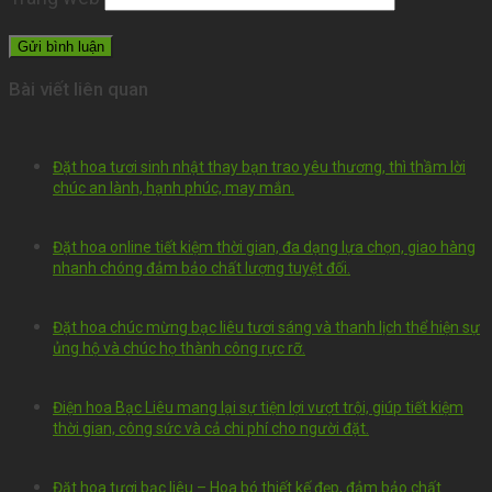
Bài viết liên quan
Đặt hoa tươi sinh nhật thay bạn trao yêu thương, thì thầm lời
chúc an lành, hạnh phúc, may mắn.
Đặt hoa online tiết kiệm thời gian, đa dạng lựa chọn, giao hàng
nhanh chóng đảm bảo chất lượng tuyệt đối.
Đặt hoa chúc mừng bạc liêu tươi sáng và thanh lịch thể hiện sự
ủng hộ và chúc họ thành công rực rỡ.
Điện hoa Bạc Liêu mang lại sự tiện lợi vượt trội, giúp tiết kiệm
thời gian, công sức và cả chi phí cho người đặt.
Đặt hoa tươi bạc liêu – Hoa bó thiết kế đẹp, đảm bảo chất