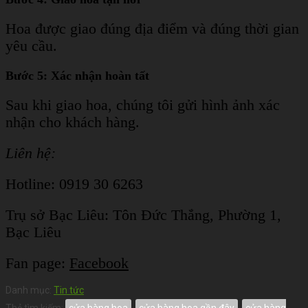
Hoa được giao đúng địa điểm và đúng thời gian
yêu cầu.
Bước 5: Xác nhận hoàn tất
Sau khi giao hoa, chúng tôi gửi hình ảnh xác
nhận cho khách hàng.
Liên hệ:
Hotline: 0919 30 6263
Trụ sở Bạc Liêu:
Tôn Đức Thắng, Phường 1,
Bạc Liêu
Fan page:
Facebook
Danh mục:
Tin tức
Thẻ tìm kiếm:
cửa hàng hoa
,
cửa hàng hoa gần đây
,
cửa hàng