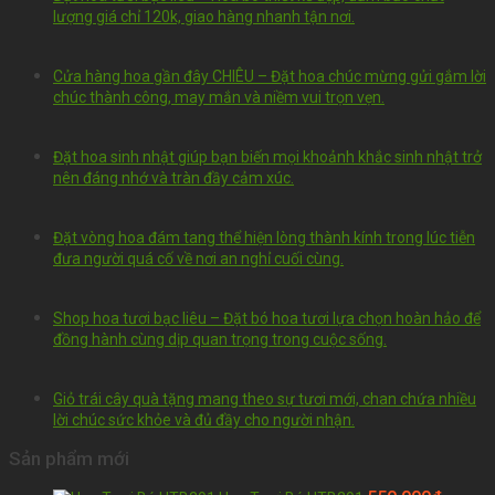
lượng giá chỉ 120k, giao hàng nhanh tận nơi.
Cửa hàng hoa gần đây CHIÊU – Đặt hoa chúc mừng gửi gắm lời
chúc thành công, may mắn và niềm vui trọn vẹn.
Đặt hoa sinh nhật giúp bạn biến mọi khoảnh khắc sinh nhật trở
nên đáng nhớ và tràn đầy cảm xúc.
Đặt vòng hoa đám tang thể hiện lòng thành kính trong lúc tiễn
đưa người quá cố về nơi an nghỉ cuối cùng.
Shop hoa tươi bạc liêu – Đặt bó hoa tươi lựa chọn hoàn hảo để
đồng hành cùng dịp quan trọng trong cuộc sống.
Giỏ trái cây quà tặng mang theo sự tươi mới, chan chứa nhiều
lời chúc sức khỏe và đủ đầy cho người nhận.
Sản phẩm mới