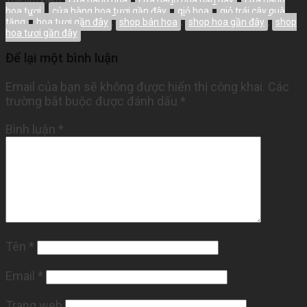
hoa tươi
,
cửa hàng hoa tươi gần đây
,
giỏ hoa
,
giỏ trái cây quà
tặng
,
hoa tươi gần đây
,
shop bán hoa
,
shop hoa gần đây
,
shop
hoa tươi gần đây
Để lại một bình luận
Email của bạn sẽ không được hiển thị công khai.
Các
trường bắt buộc được đánh dấu
*
Bình luận
*
Tên
*
Email
*
Trang web