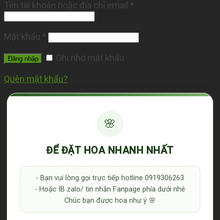
Tên tài khoản hoặc địa chỉ email
*
Mật khẩu
*
Ghi nhớ mật khẩu
Đăng nhập
Quên mật khẩu?
🌸
ĐỂ ĐẶT HOA NHANH NHẤT
- Bạn vui lòng gọi trực tiếp hotline 0919306263
- Hoặc IB zalo/ tin nhắn Fanpage phía dưới nhé
Chúc bạn được hoa như ý 🌸