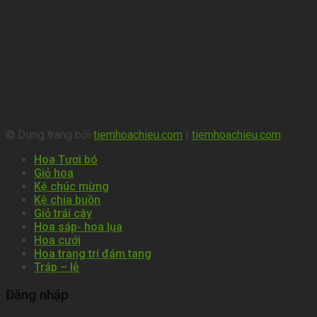
© Dựng trang bởi
tiemhoachieu.com
|
tiemhoachieu.com
Hoa Tươi bó
Giỏ hoa
Kệ chúc mừng
Kệ chia buồn
Giỏ trái cây
Hoa sáp- hoa lụa
Hoa cưới
Hoa trang trí đám tang
Tráp – lễ
Đăng nhập