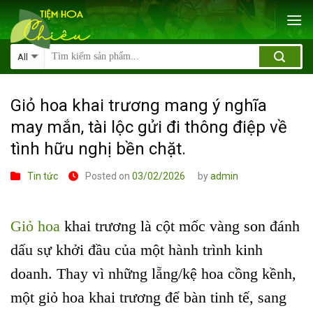
Skip
to
content
Giỏ hoa khai trương mang ý nghĩa
may mắn, tài lộc gửi đi thông điệp về
tình hữu nghị bền chặt.
Tin tức
Posted on
03/02/2026
by
admin
Giỏ hoa
khai trương là cột mốc vàng son đánh
dấu sự khởi đầu của một hành trình kinh
doanh. Thay vì những lẵng/kệ hoa cồng kềnh,
một giỏ hoa khai trương để bàn tinh tế, sang