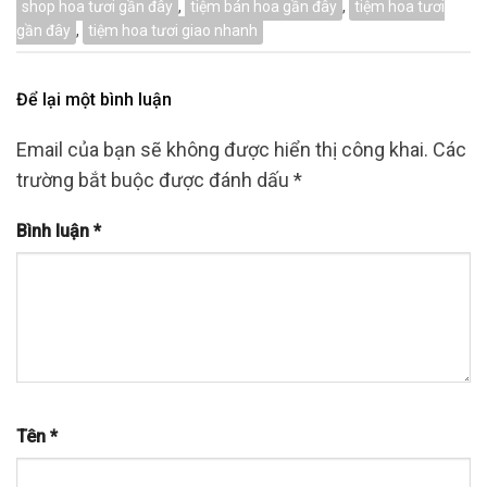
shop hoa tươi gần đây
,
tiệm bán hoa gần đây
,
tiệm hoa tươi
gần đây
,
tiệm hoa tươi giao nhanh
Để lại một bình luận
Email của bạn sẽ không được hiển thị công khai.
Các
trường bắt buộc được đánh dấu
*
Bình luận
*
Tên
*