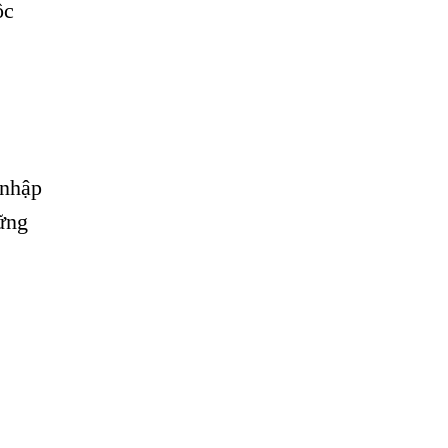
ộc
 nhập
hững