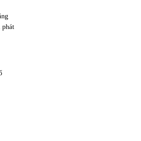
ặng
 phát
ố