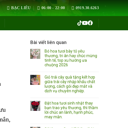
BẠC LIÊU
06:00 - 22:00
0919.30.6263
Bài viết liên quan
Bó hoa tươi bày tỏ yêu
thương, tri ân hay chúc mừng
tinh tế, top xu hướng ưa
chuộng 2026
Giỏ trái cây quà tặng kết hợp
giữa trái cây nhập khẩu chất
h
lượng, cách gói đẹp mắt và
dịch vụ chuyên nghiệp.
Đặt hoa tươi sinh nhật thay
bạn trao yêu thương, thì thầm
sưu
lời chúc an lành, hạnh phúc,
may mắn.
 mắn,