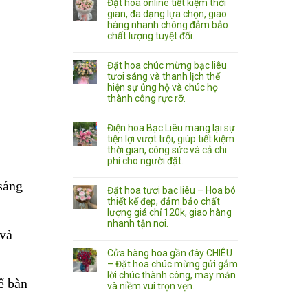
Đặt hoa online tiết kiệm thời
gian, đa dạng lựa chọn, giao
hàng nhanh chóng đảm bảo
chất lượng tuyệt đối.
Đặt hoa chúc mừng bạc liêu
tươi sáng và thanh lịch thể
hiện sự ủng hộ và chúc họ
thành công rực rỡ.
Điện hoa Bạc Liêu mang lại sự
tiện lợi vượt trội, giúp tiết kiệm
thời gian, công sức và cả chi
phí cho người đặt.
sáng
Đặt hoa tươi bạc liêu – Hoa bó
thiết kế đẹp, đảm bảo chất
lượng giá chỉ 120k, giao hàng
nhanh tận nơi.
 và
Cửa hàng hoa gần đây CHIÊU
– Đặt hoa chúc mừng gửi gắm
lời chúc thành công, may mắn
ể bàn
và niềm vui trọn vẹn.
.