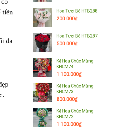
 có
Hoa Tươi Bó HTB288
 tiền
200.000
₫
Hoa Tươi Bó HTB287
ối đa
500.000
₫
Kệ Hoa Chúc Mừng
KHCM74
1.100.000
₫
đẹp
Kệ Hoa Chúc Mừng
KHCM73
c.
800.000
₫
Kệ Hoa Chúc Mừng
KHCM72
1.100.000
₫