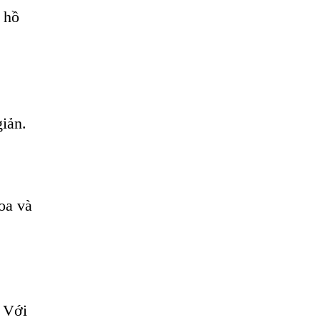
 hồ
giản.
oa và
. Với