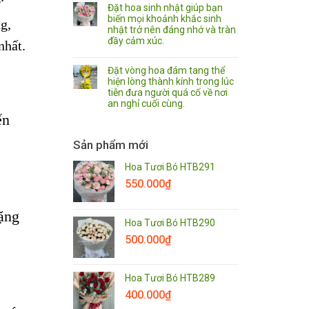
Đặt hoa sinh nhật giúp bạn
biến mọi khoảnh khắc sinh
g,
nhật trở nên đáng nhớ và tràn
đầy cảm xúc.
nhất.
Đặt vòng hoa đám tang thể
hiện lòng thành kính trong lúc
tiễn đưa người quá cố về nơi
an nghỉ cuối cùng.
ến
Sản phẩm mới
Hoa Tươi Bó HTB291
550.000
₫
tặng
Hoa Tươi Bó HTB290
500.000
₫
Hoa Tươi Bó HTB289
400.000
₫