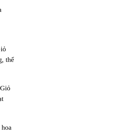
a
Giỏ
, thể
 Giỏ
ạt
ỏ hoa