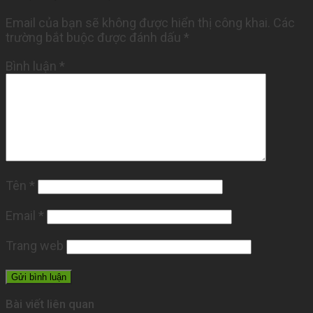
Email của bạn sẽ không được hiển thị công khai.
Các
trường bắt buộc được đánh dấu
*
Bình luận
*
Tên
*
Email
*
Trang web
Bài viết liên quan