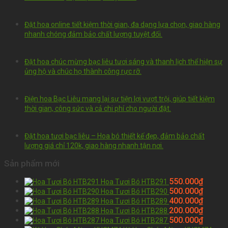
Đặt hoa online tiết kiệm thời gian, đa dạng lựa chọn, giao hàng
nhanh chóng đảm bảo chất lượng tuyệt đối.
Đặt hoa chúc mừng bạc liêu tươi sáng và thanh lịch thể hiện sự
ủng hộ và chúc họ thành công rực rỡ.
Điện hoa Bạc Liêu mang lại sự tiện lợi vượt trội, giúp tiết kiệm
thời gian, công sức và cả chi phí cho người đặt.
Đặt hoa tươi bạc liêu – Hoa bó thiết kế đẹp, đảm bảo chất
lượng giá chỉ 120k, giao hàng nhanh tận nơi.
Sản phẩm mới
550.000
₫
Hoa Tươi Bó HTB291
500.000
₫
Hoa Tươi Bó HTB290
400.000
₫
Hoa Tươi Bó HTB289
200.000
₫
Hoa Tươi Bó HTB288
500.000
₫
Hoa Tươi Bó HTB287