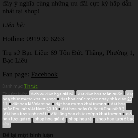
đầy ý nghĩa cùng những ưu đãi cực kỳ hấp dẫn
nhất tại shop!
Liên hệ:
Hotline: 0919 30 6263
Trụ sở Bạc Liêu:
69 Tôn Đức Thắng, Phường 1,
Bạc Liêu
Fan page:
Facebook
Danh mục:
Tin tức
Thẻ tìm kiếm:
dịch vụ điện hoa giá rẻ
,
đặt điện hoa toàn quốc
,
đặt
hoa chúc mừng khai trương
,
đặt hoa chúc mừng ngày nhà giáo 20
11
,
đặt hoa lễ Valentine
,
đặt hoa mừng khai trương
,
đặt hoa
ngày Phụ nữ Việt Nam 20 10
,
đặt hoa ngày Quốc tế Phụ nữ 8 3
,
đặt hoa tươi sinh nhật
,
đặt lãng hoa chúc mừng khai trương
,
giỏ
hoa tươi giá rẻ
,
shop hoa giá rẻ
,
shop hoa rẻ
,
shop hoa tươi ở bạc
liêu
Để lại một bình luận