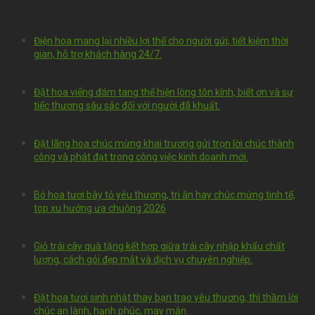
Điện hoa mang lại nhiều lợi thế cho người gửi, tiết kiệm thời
gian, hỗ trợ khách hàng 24/7.
Đặt hoa viếng đám tang thể hiện lòng tôn kính, biết ơn và sự
tiếc thương sâu sắc đối với người đã khuất.
Đặt lãng hoa chúc mừng khai trương gửi trọn lời chúc thành
công và phát đạt trong công việc kinh doanh mới.
Bó hoa tươi bày tỏ yêu thương, tri ân hay chúc mừng tinh tế,
top xu hướng ưa chuộng 2026
Giỏ trái cây quà tặng kết hợp giữa trái cây nhập khẩu chất
lượng, cách gói đẹp mắt và dịch vụ chuyên nghiệp.
Đặt hoa tươi sinh nhật thay bạn trao yêu thương, thì thầm lời
chúc an lành, hạnh phúc, may mắn.