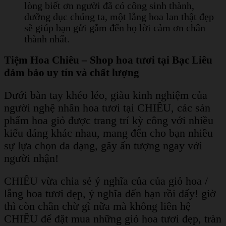
lòng biết ơn người đã có công sinh thành,
dưỡng dục chúng ta, một lẵng hoa lan thật đẹp
sẽ giúp bạn gửi gắm đến họ lời cảm ơn chân
thành nhất.
Tiệm Hoa Chiêu – Shop hoa tươi tại Bạc Liêu
đảm bảo uy tín và chất lượng
Dưới bàn tay khéo léo, giàu kinh nghiệm của
người nghệ nhân hoa tươi tại CHIÊU, các sản
phẩm hoa giỏ được trang trí kỳ công với nhiều
kiểu dáng khác nhau, mang đến cho bạn nhiều
sự lựa chọn đa dạng, gây ấn tượng ngay với
người nhận!
CHIÊU vừa chia sẻ ý nghĩa của của giỏ hoa /
lẵng hoa tươi đẹp, ý nghĩa đến bạn rồi đấy! giờ
thì còn chần chừ gì nữa mà không liên hệ
CHIÊU để đặt mua những giỏ hoa tươi đẹp, tràn