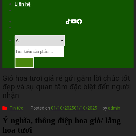
Liên hệ
Giỏ hoa tươi giá rẻ gửi gắm lời chúc tốt
đẹp và sự quan tâm đặc biệt đến người
nhận
Tin tức
Posted on
01/10/2025
01/10/2025
by
admin
Ý nghĩa, thông điệp hoa giỏ/ lẵng
hoa tươi