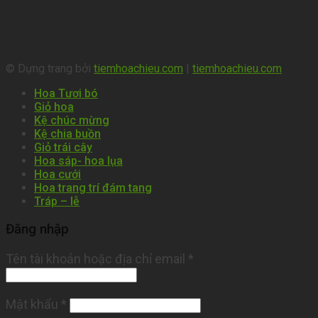
© Dựng trang bởi
tiemhoachieu.com
|
tiemhoachieu.com
Hoa Tươi bó
Giỏ hoa
Kệ chúc mừng
Kệ chia buồn
Giỏ trái cây
Hoa sáp- hoa lụa
Hoa cưới
Hoa trang trí đám tang
Tráp – lễ
Đăng nhập
Tên tài khoản hoặc địa chỉ email
*
Mật khẩu
*