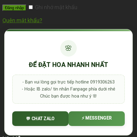
Ghi nhớ mật khẩu
Đăng nhập
Quên mật khẩu?
🌸
ĐỂ ĐẶT HOA NHANH NHẤT
- Bạn vui lòng gọi trực tiếp hotline 0919306263
- Hoặc IB zalo/ tin nhắn Fanpage phía dưới nhé
Chúc bạn được hoa như ý 🌸
⚡ MESSENGER
💬 CHAT ZALO