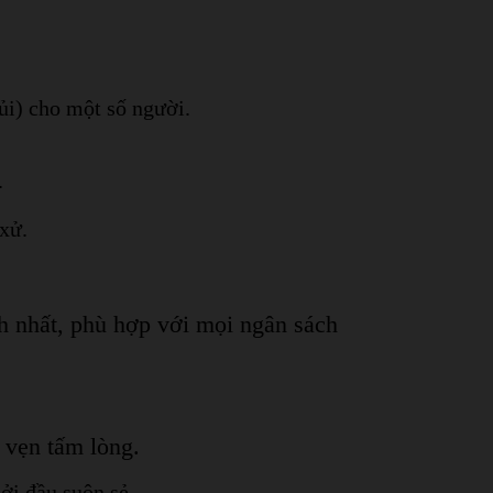
iủi) cho một số người.
.
xử.
ch nhất, phù hợp với mọi ngân sách
 vẹn tấm lòng.
ởi đầu suôn sẻ.