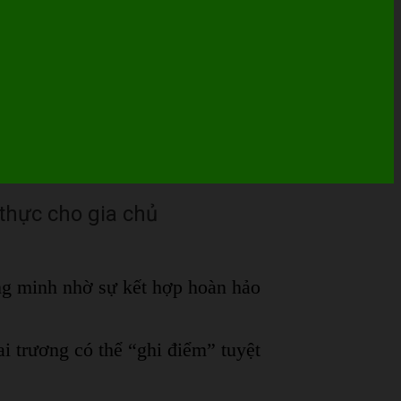
 thực cho gia chủ
ng minh nhờ sự kết hợp hoàn hảo
ai trương có thể “ghi điểm” tuyệt