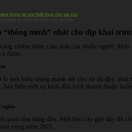
g trọng, lại vừa thiết thực cho gia chủ
họn “thông minh” nhất cho dịp khai trư
y càng chiếm được cảm tình của nhiều người. Món
 có được.
vẹn
ã là một biểu tượng mạnh mẽ cho sự đủ đầy, phát 
c, báo hiệu một sự khởi đầu kinh doanh thuận buồm
ý nghĩa
mối quan tâm hàng đầu. Một báo cáo gần đây đã chỉ
 Nam trong năm 2025.