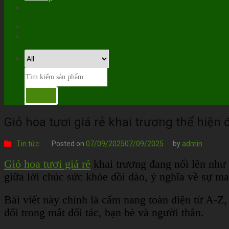
Giỏ hoa tươi giá rẻ khai trương thể hiện 
Tin tức
Posted on
07/09/2025
07/09/2025
by
admin
Giỏ hoa tươi giá rẻ
khai trương đang nổi lên như
giữa lời chúc sức khỏe dồi dào, ý nghĩa về sự ma
Bài viết này chính là cẩm nang toàn diện từ A-Z,
đối trong mắt đối tác, bạn bè và người thân.