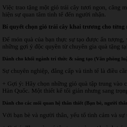
Việc trao tặng một giỏ trái cây tươi ngon, căng m
hiện sự quan tâm tinh tế đến người nhận.
Bí quyết chọn giỏ trái cây khai trương cho từn
Để món quà của bạn thực sự tạo được ấn tượng, 
những gợi ý độc quyền từ chuyên gia quà tặng t
Dành cho khối ngành trí thức & sáng tạo (Văn phòng luậ
Sự chuyên nghiệp, đẳng cấp và tinh tế là điều cầ
+ Gợi ý: Hãy chọn những giỏ quà tập trung vào c
Hàn Quốc. Một thiết kế tối giản nhưng sang trọng
Dành cho các mối quan hệ thân thiết (Bạn bè, người thâ
Với bạn bè và người thân, yếu tố tình cảm và sự 