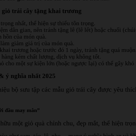
giỏ trái cây tặng khai trương
rọng nhất, thể hiện sự thiếu tôn trọng.
ệm dân gian, nên tránh tặng lê (lê lết) hoặc chuối (chú
h hồn của món quà.
làm giảm giá trị của món quà.
khai trương hoặc trước đó 1 ngày, tránh tặng quá muộn
 hàng kém chất lượng, dịch vụ không tốt.
 cho một sự kiện lớn (hoặc ngược lại) có thể gây khó 
 & ý nghĩa nhất 2025
iệu bộ sưu tập các mẫu giỏ trái cây được yêu thí
hởi đầu may mắn”
hữu một giỏ quà chỉnh chu, đẹp mắt, thể hiện trọn
mùa như cam, táo, lê, nho… mang ý nghĩa bình an và kh