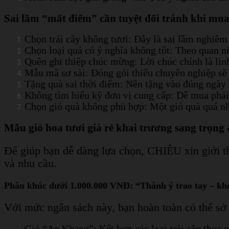
Sai lầm “mất điểm” cần tuyệt đối tránh khi mua 
Chọn trái cây không tươi: Đây là sai lầm nghiêm t
Chọn loại quả có ý nghĩa không tốt: Theo quan ni
Quên ghi thiệp chúc mừng: Lời chúc chính là lin
Mẫu mã sơ sài: Đóng gói thiếu chuyên nghiệp sẽ 
Tặng quà sai thời điểm: Nên tặng vào đúng ngày 
Không tìm hiểu kỹ đơn vị cung cấp: Dễ mua phải
Chọn giỏ quà không phù hợp: Một giỏ quà quá nhỏ
Mẫu giỏ hoa tươi giá rẻ khai trương sang trọng
Để giúp bạn dễ dàng lựa chọn, CHIÊU xin giới th
và nhu cầu.
Phân khúc dưới 1.000.000 VNĐ: “Thành ý trao tay – k
Với mức ngân sách này, bạn hoàn toàn có thể sở 
Giỏ “An Khang”: Kết hợp các loại trái cây theo 