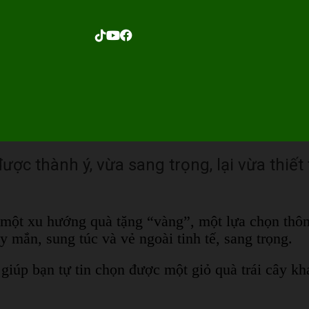
được thành ý, vừa sang trọng, lại vừa thiết
 một xu hướng quà tặng “vàng”, một lựa chọn thô
y mắn, sung túc và vẻ ngoài tinh tế, sang trọng.
 giúp bạn tự tin chọn được một giỏ quà trái cây kh