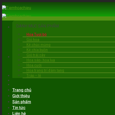
Skip
to
content
DANH MỤC SẢN PHẨM
Hoa Tươi bó
Giỏ hoa
Kệ chúc mừng
Kệ chia buồn
Giỏ trái cây
BẠC LIÊU
Hoa sáp- hoa lụa
06:00 - 22:00
Hoa cưới
0919.30.6263
Hoa trang trí đám tang
Tráp – lễ
Trang chủ
Giới thiệu
Sản phẩm
Tin tức
Liên hệ