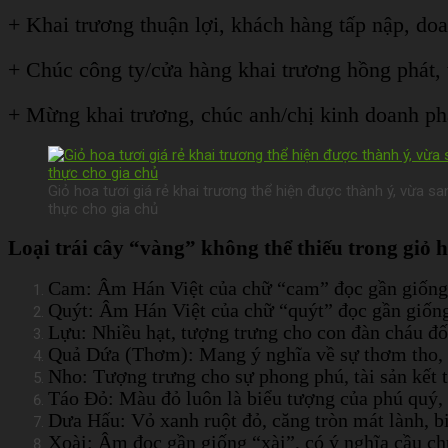
+ Khai trương thuận lợi, khách hàng tấp nập, doa
+ Chúc công ty/cửa hàng khai trương hồng phát,
+ Mừng khai trương, chúc anh/chị kinh doanh phát
Giỏ hoa tươi giá rẻ khai trương thể hiện được thành ý, vừa sang
thực cho gia chủ
Loại trái cây “vàng” không thể thiếu trong giỏ h
Cam: Âm Hán Việt của chữ “cam” đọc gần giống “
Quýt: Âm Hán Việt của chữ “quýt” đọc gần giống 
Lựu: Nhiều hạt, tượng trưng cho con đàn cháu đố
Quả Dứa (Thơm): Mang ý nghĩa về sự thơm tho, 
Nho: Tượng trưng cho sự phong phú, tài sản kết 
Táo Đỏ: Màu đỏ luôn là biểu tượng của phú quý
Dưa Hấu: Vỏ xanh ruột đỏ, căng tròn mát lành, b
Xoài: Âm đọc gần giống “xài”, có ý nghĩa cầu chú