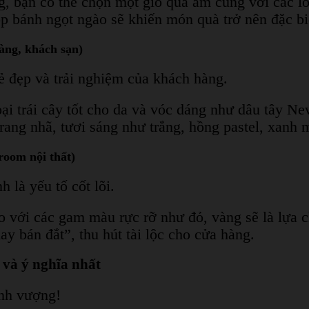
ng, bạn có thể chọn một giỏ quà ấm cúng với các l
 bánh ngọt ngào sẽ khiến món quà trở nên đặc bi
àng, khách sạn)
ẻ đẹp và trải nghiệm của khách hàng.
oại trái cây tốt cho da và vóc dáng như dâu tây N
ang nhã, tươi sáng như trắng, hồng pastel, xanh mi
room nội thất)
 là yếu tố cốt lõi.
đáo với các gam màu rực rỡ như đỏ, vàng sẽ là lựa
 bán đắt”, thu hút tài lộc cho cửa hàng.
 và ý nghĩa nhất
nh vượng!