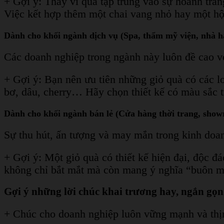
+ Gợi ý: Thay vì quá tập trung vào sự hoành trá
Việc kết hợp thêm một chai vang nhỏ hay một hộp
Dành cho khối ngành dịch vụ (Spa, thẩm mỹ viện, nhà h
Các doanh nghiệp trong ngành này luôn đề cao v
+ Gợi ý: Bạn nên ưu tiên những giỏ quà có các l
bơ, dâu, cherry… Hãy chọn thiết kế có màu sắc tr
Dành cho khối ngành bán lẻ (Cửa hàng thời trang, show
Sự thu hút, ấn tượng và may mắn trong kinh doanh
+ Gợi ý: Một giỏ quà có thiết kế hiện đại, độc 
không chỉ bắt mắt mà còn mang ý nghĩa “buôn may
Gợi ý những lời chúc khai trương hay, ngắn gọn
+ Chúc cho doanh nghiệp luôn vững mạnh và thị