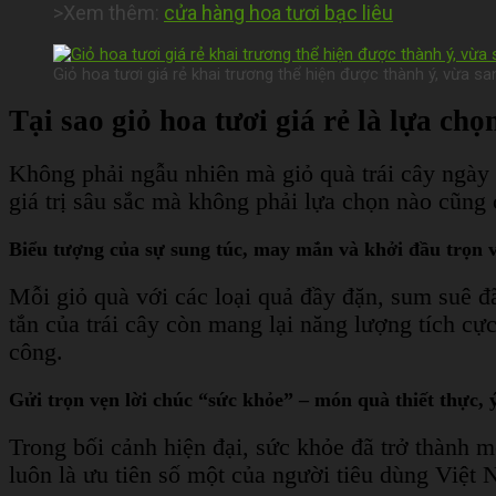
>Xem thêm:
cửa hàng hoa tươi bạc liêu
Giỏ hoa tươi giá rẻ khai trương thể hiện được thành ý, vừa san
Tại sao giỏ hoa tươi giá rẻ là lựa c
Không phải ngẫu nhiên mà giỏ quà trái cây ngà
giá trị sâu sắc mà không phải lựa chọn nào cũng
Biểu tượng của sự sung túc, may mắn và khởi đầu trọn 
Mỗi giỏ quà với các loại quả đầy đặn, sum suê đ
tắn của trái cây còn mang lại năng lượng tích cự
công.
Gửi trọn vẹn lời chúc “sức khỏe” – món quà thiết thực, 
Trong bối cảnh hiện đại, sức khỏe đã trở thành 
luôn là ưu tiên số một của người tiêu dùng Việt