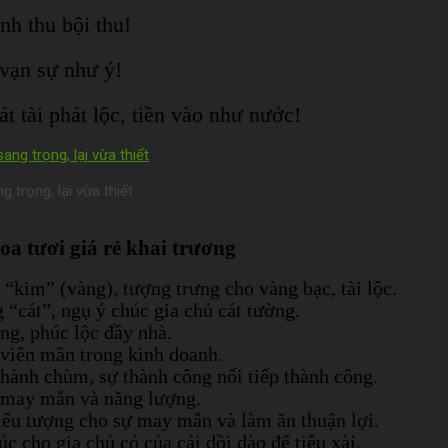
nh thu bội thu!
 vạn sự như ý!
 tài phát lộc, tiền vào như nước!
 trọng, lại vừa thiết
oa tươi giá rẻ khai trương
kim” (vàng), tượng trưng cho vàng bạc, tài lộc.
“cát”, ngụ ý chúc gia chủ cát tường.
ng, phúc lộc đầy nhà.
viên mãn trong kinh doanh.
thành chùm, sự thành công nối tiếp thành công.
, may mắn và năng lượng.
iểu tượng cho sự may mắn và làm ăn thuận lợi.
c cho gia chủ có của cải dồi dào để tiêu xài.