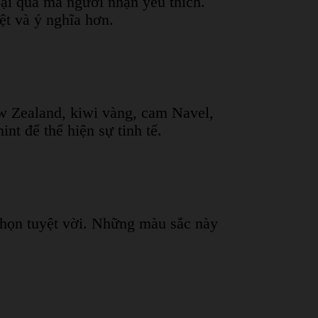
oại quả mà người nhận yêu thích.
ệt và ý nghĩa hơn.
ew Zealand, kiwi vàng, cam Navel,
nt để thể hiện sự tinh tế.
 chọn tuyệt vời. Những màu sắc này