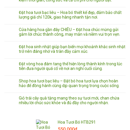
Đặt hoa tươi bạc liêu – Hoa bó thiết kế đẹp, đảm bảo chất
lượng giá chỉ 120k, giao hàng nhanh tận nơi.
Cửa hàng hoa gần đây CHIÊU – Đặt hoa chúc mừng gửi
gắm lời chúc thành công, may mắn và niềm vui trọn vẹn.
Đặt hoa sinh nhật giúp bạn biến mọi khoảnh khắc sinh nhật
trở nên đáng nhớ và tràn đầy cảm xúc.
Đặt vòng hoa đám tang thể hiện lòng thành kính trong lúc
tiễn đưa người quá cố về nơi an nghỉ cuối cùng.
Shop hoa tươi bạc liêu – Đặt bó hoa tươi lựa chọn hoàn
hảo để đồng hành cùng dịp quan trọng trong cuộc sống.
Giỏ trái cây quà tặng mang theo sự tươi mới, chan chứa
nhiều lời chúc sức khỏe và đủ đầy cho người nhận.
Hoa Tươi Bó HTB291
550.000
₫