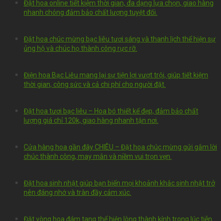
Đặt hoa online tiết kiệm thời gian, đa dạng lựa chọn, giao hàng
nhanh chóng đảm bảo chất lượng tuyệt đối.
Đặt hoa chúc mừng bạc liêu tươi sáng và thanh lịch thể hiện sự
ủng hộ và chúc họ thành công rực rỡ.
Điện hoa Bạc Liêu mang lại sự tiện lợi vượt trội, giúp tiết kiệm
thời gian, công sức và cả chi phí cho người đặt.
Đặt hoa tươi bạc liêu – Hoa bó thiết kế đẹp, đảm bảo chất
lượng giá chỉ 120k, giao hàng nhanh tận nơi.
Cửa hàng hoa gần đây CHIÊU – Đặt hoa chúc mừng gửi gắm lời
chúc thành công, may mắn và niềm vui trọn vẹn.
Đặt hoa sinh nhật giúp bạn biến mọi khoảnh khắc sinh nhật trở
nên đáng nhớ và tràn đầy cảm xúc.
Đặt vòng hoa đám tang thể hiện lòng thành kính trong lúc tiễn