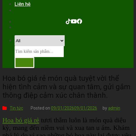
Liên hệ
Hoa bó giá rẻ món quà tuyệt vời thể
hiện tình cảm và sự quan tâm, gửi gắm
thông điệp cảm xúc chân thành.
Tin tức
Posted on
09/01/2026
09/01/2026
by
admin
Hoa bó giá rẻ
tươi thắm luôn là món quà diệu
kỳ, mang đến niềm vui và xua tan u ám. Khám
phá lý do vì sao những bó hoa này lại được yêu