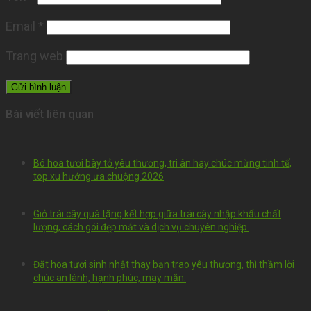
Email
*
Trang web
Bài viết liên quan
Bó hoa tươi bày tỏ yêu thương, tri ân hay chúc mừng tinh tế,
top xu hướng ưa chuộng 2026
Giỏ trái cây quà tặng kết hợp giữa trái cây nhập khẩu chất
lượng, cách gói đẹp mắt và dịch vụ chuyên nghiệp.
Đặt hoa tươi sinh nhật thay bạn trao yêu thương, thì thầm lời
chúc an lành, hạnh phúc, may mắn.