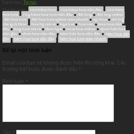
Danh mục:
Tin tức
Thẻ tìm kiếm:
cửa hàng hoa
,
cửa hàng hoa gần đây
,
cửa hàng
hoa tươi
,
cửa hàng hoa tươi gần đây
,
đặt hoa
,
đặt hoa online
,
đặt hoa tươi
,
đặt hoa tươi online giao nhanh
,
giỏ hoa
,
giỏ trái
cây quà tặng
,
hoa bó giá rẻ
,
hoa lụa
,
hoa sáp
,
hoa tươi gần
đây
,
hoa tươi giá rẻ
,
lẳng hoa
,
mua hoa online
,
shop bán hoa
gần đây
,
shop hoa gần đây
,
tiệm bán hoa gần đây
,
tiệm hoa gần
đây
,
tiệm hoa tươi gần đây
,
tiệm hoa tươi giao nhanh
Để lại một bình luận
Email của bạn sẽ không được hiển thị công khai.
Các
trường bắt buộc được đánh dấu
*
Bình luận
*
Tên
*