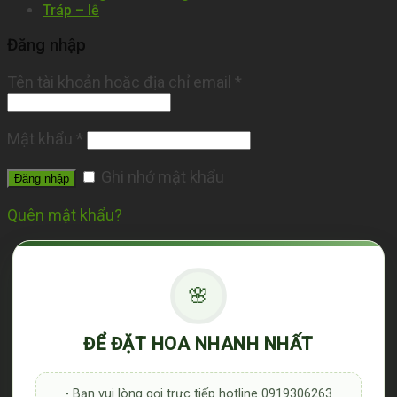
Tráp – lễ
Đăng nhập
Tên tài khoản hoặc địa chỉ email
*
Mật khẩu
*
Ghi nhớ mật khẩu
Đăng nhập
Quên mật khẩu?
🌸
ĐỂ ĐẶT HOA NHANH NHẤT
- Bạn vui lòng gọi trực tiếp hotline 0919306263