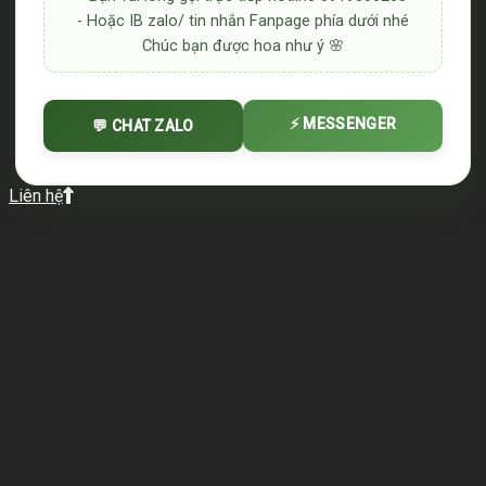
- Hoặc IB zalo/ tin nhắn Fanpage phía dưới nhé
Chúc bạn được hoa như ý 🌸
⚡ MESSENGER
💬 CHAT ZALO
Liên hệ