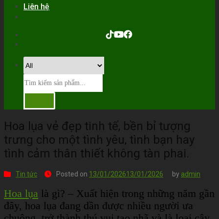
Liên hệ
Hoa lụa vẻ đẹp tinh tế, bền bỉ tượng
trưng cho một tình yêu, tình bạn hay
tình cảm thân thiết không tàn phai.
Tin tức
Posted on
13/01/2026
13/01/2026
by
admin
Hoa lụa
là gì? – Xuất hiện trong những năm gần
đây, hoa lụa đang dần được nhiều người ưa
chuộng, trở thành thú vui tao nhã và là loại cây