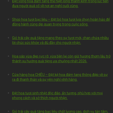
Đặt vòng hoa đám tang thể hiện lòng thành kính trong lúc tiễn
đưa người quá cố về nơi an nghỉ cuối cùng.
Shop hoa tươi bạc liêu – Đặt bó hoa tươi lựa chọn hoàn hảo để
đồng hành cùng dịp quan trọng trong cuộc sống.
Giỏ trái cây quà tặng mang theo sự tươi mới, chan chứa nhiều
lời chúc sức khỏe và đủ đầy cho người nhận.
Hoa sáp vừa đẹp rực rỡ, vừa bền lại còn giữ hương thơm lâu trở
thành xu hướng quà tặng ưa chuộng nhất 2026.
Cửa hàng hoa CHIÊU – Đặt kệ hoa đám tang thông điệp về sự
ra đi thanh thản và sự yên nghỉ vĩnh hằng.
Đặt hoa tươi sinh nhật độc đáo, ấn tượng, phù hợp với mọi
phong cách và sở thích người nhận.
Giỏ trái cây quà tặng bạc liêu chất lượng cao, dịch vụ tận tâm,