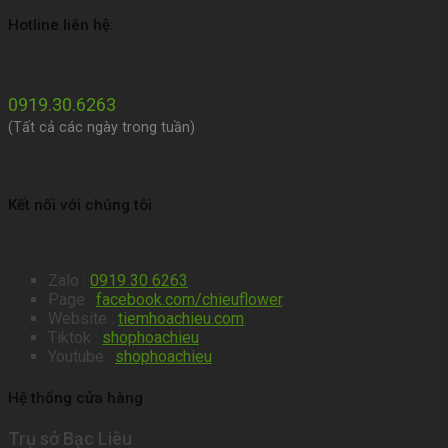
Hotline liên hệ:
0919.30.6263
(Tất cả các ngày trong tuần)
Kết nối với chúng tôi
Zalo :
0919 30 6263
.
Page :
facebook.com/chieuflower
.
Website :
tiemhoachieu.com
.
Tiktok :
shophoachieu
Youtube :
shophoachieu
Hệ thống cửa hàng
Trụ sở Bạc Liêu