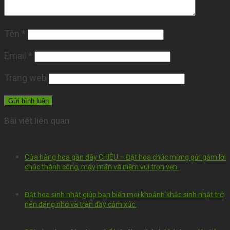
Tên
*
Email
*
Trang web
Bài viết liên quan
Cửa hàng hoa gần đây CHIÊU – Đặt hoa chúc mừng gửi gắm lời
chúc thành công, may mắn và niềm vui trọn vẹn.
Đặt hoa sinh nhật giúp bạn biến mọi khoảnh khắc sinh nhật trở
nên đáng nhớ và tràn đầy cảm xúc.