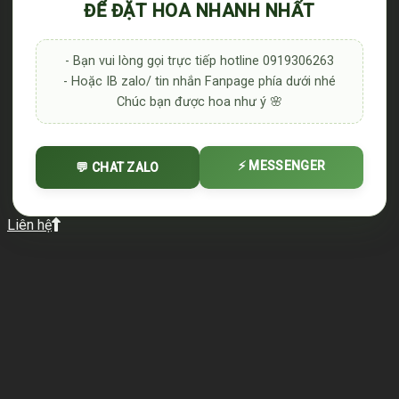
ĐỂ ĐẶT HOA NHANH NHẤT
- Bạn vui lòng gọi trực tiếp hotline 0919306263
- Hoặc IB zalo/ tin nhắn Fanpage phía dưới nhé
Chúc bạn được hoa như ý 🌸
⚡ MESSENGER
💬 CHAT ZALO
Liên hệ