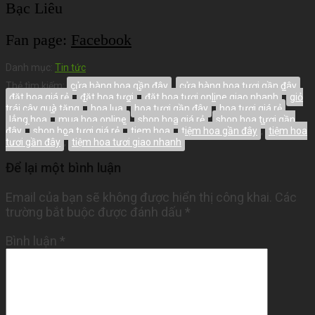
Bạc Liêu
Fan page:
Facebook
Danh mục:
Tin tức
Thẻ tìm kiếm:
cửa hàng hoa gần đây
,
cửa hàng hoa tươi gần đây
,
đặt hoa giá rẻ
,
đặt hoa tươi
,
đặt hoa tươi online giao nhanh
,
giỏ
trái cây quà tặng
,
hoa lụa
,
hoa tươi gần đây
,
hoa tươi giá rẻ
,
lẳng hoa
,
mua hoa online
,
shop hoa giá rẻ
,
shop hoa tươi gần
đây
,
shop hoa tươi giá rẻ
,
tiem hoa
,
tiệm hoa gần đây
,
tiệm hoa
tươi gần đây
,
tiệm hoa tươi giao nhanh
Để lại một bình luận
Email của bạn sẽ không được hiển thị công khai.
Các
trường bắt buộc được đánh dấu
*
Bình luận
*