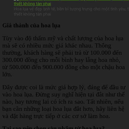
Hoa lụa vẻ đẹp tinh tế, bền bỉ tượng trưng cho một tình yêu, 
thiết không tàn phai
Giá thành của hoa lụa
Tùy vào độ thẩm mỹ và chất lượng của hoa lụa
mà sẽ có nhiều mức giá khác nhau. Thông
thường, khách hàng sẽ phải trả từ 100.000 đến
300.000 đồng cho mỗi bình hay lẵng hoa nhỏ,
từ 500.000 đến 900.000 đồng cho một chậu hoa
lớn.
Đây được coi là mức giá hợp lý, đáng để đầu tư
vào hoa lụa. Đừng suy nghĩ hiện tại đắt như thế
nào, hay tương lai có ích ra sao. Tất nhiên, nếu
bạn cần những loại hoa lụa đắt hơn, hãy liên hệ
và đặt hàng trực tiếp ở các cơ sở làm hoa.
Tại sao nên chọn sản phẩm từ hoa lụa?