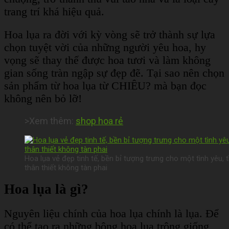
trang trí khá hiệu quả.
Hoa lụa ra đời với kỳ vòng sẽ trở thành sự lựa
chọn tuyệt vời của những người yêu hoa, hy
vọng sẽ thay thế được hoa tươi và làm không
gian sống tràn ngập sự đẹp đẽ.
Tại sao nên chọn
sản phẩm từ hoa lụa từ CHIÊU? mà bạn đọc
không nên bỏ lỡ!
>Xem thêm:
shop hoa rẻ
Hoa lụa vẻ đẹp tinh tế, bền bỉ tượng trưng cho một tình yêu, 
thân thiết không tàn phai
Hoa lụa là gì?
Nguyên liệu chính của hoa lụa chính là lụa. Để
có thể tạo ra những bông hoa lụa trông giống