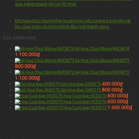
giao hàng nhanh chỉ với 30 phút.
Đặt hoa chúc mừng khai trương bạc liêu tượng trưng cho tài
lộc, may mắn và những khởi đầu mới thành công.
Sản phẩm mới
Kệ Hoa Chúc Mừng KHCM74
1.100.000
₫
Kệ Hoa Chúc Mừng KHCM73
800.000
₫
Kệ Hoa Chúc Mừng KHCM72
1.100.000
₫
400.000
₫
Giỏ Hoa Đẹp GHD073
800.000
₫
Giỏ Hoa Đẹp GHD072
600.000
₫
Hoa Cưới Đẹp HCD075
650.000
₫
Hoa Cưới Đẹp HCD074
1.600.000
₫
Hoa Cưới Đẹp HCD073