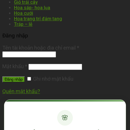
Giỏ trái cây
Hoa sáp- hoa lụa
Hoa cưới
Hoa trang trí đám tang
Tráp – lễ
Đăng nhập
Tên tài khoản hoặc địa chỉ email
*
Mật khẩu
*
Ghi nhớ mật khẩu
Đăng nhập
Quên mật khẩu?
🌸