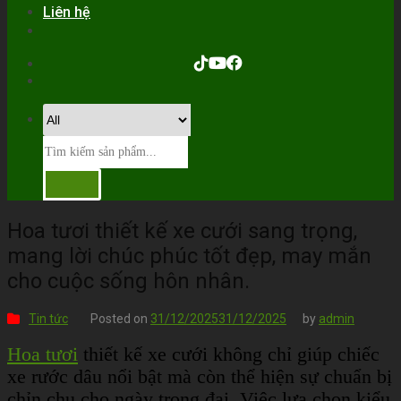
Liên hệ
Hoa tươi thiết kế xe cưới sang trọng,
mang lời chúc phúc tốt đẹp, may mắn
cho cuộc sống hôn nhân.
Tin tức
Posted on
31/12/2025
31/12/2025
by
admin
Hoa tươi
thiết kế xe cưới không chỉ giúp chiếc
xe rước dâu nổi bật mà còn thể hiện sự chuẩn bị
chỉn chu cho ngày trọng đại. Việc lựa chọn kiểu