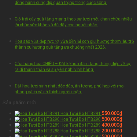
đồng hành cùng dịp quan trọng trong cuộc sống.
Giỏ trái cây quà tặng mang theo sự tươi mới, chan chứa nhiều
lời chúc sức khỏe và đủ đầy cho người nhận.
Hoa sáp vừa đẹp rực rỡ, vừa bền lại còn giữ hương thơm lâu trở
thành xu hướng quà tặng ưa chuộng nhất 2026.
Cửa hàng hoa CHIÊU – Đặt kệ hoa đám tang thông điệp về sự
ra đi thanh thản và sự yên nghỉ vĩnh hằng.
Đặt hoa tươi sinh nhật độc đáo, ấn tượng, phù hợp với mọi
phong cách và sở thích người nhận.
Sản phẩm mới
550.000
₫
Hoa Tươi Bó HTB291
500.000
₫
Hoa Tươi Bó HTB290
400.000
₫
Hoa Tươi Bó HTB289
200.000
₫
Hoa Tươi Bó HTB288
500.000
₫
Hoa Tươi Bó HTB287