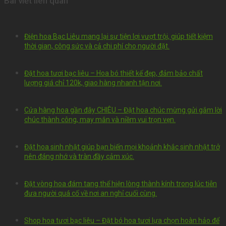
Bài viết liên quan
Điện hoa Bạc Liêu mang lại sự tiện lợi vượt trội, giúp tiết kiệm
thời gian, công sức và cả chi phí cho người đặt.
Đặt hoa tươi bạc liêu – Hoa bó thiết kế đẹp, đảm bảo chất
lượng giá chỉ 120k, giao hàng nhanh tận nơi.
Cửa hàng hoa gần đây CHIÊU – Đặt hoa chúc mừng gửi gắm lời
chúc thành công, may mắn và niềm vui trọn vẹn.
Đặt hoa sinh nhật giúp bạn biến mọi khoảnh khắc sinh nhật trở
nên đáng nhớ và tràn đầy cảm xúc.
Đặt vòng hoa đám tang thể hiện lòng thành kính trong lúc tiễn
đưa người quá cố về nơi an nghỉ cuối cùng.
Shop hoa tươi bạc liêu – Đặt bó hoa tươi lựa chọn hoàn hảo để