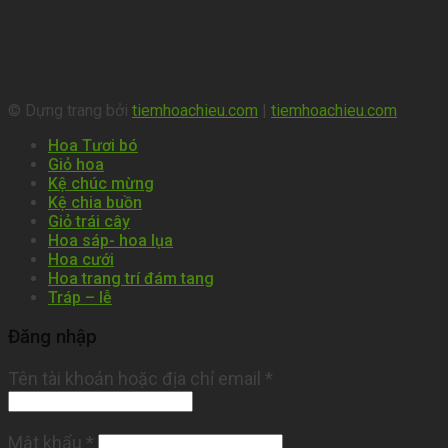
© Dựng trang bởi
tiemhoachieu.com
|
tiemhoachieu.com
Hoa Tươi bó
Giỏ hoa
Kệ chúc mừng
Kệ chia buồn
Giỏ trái cây
Hoa sáp- hoa lụa
Hoa cưới
Hoa trang trí đám tang
Tráp – lễ
Đăng nhập
Tên tài khoản hoặc địa chỉ email
*
Mật khẩu
*