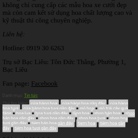
không chỉ cung cấp các mẫu hoa xe cưới đẹp
mà còn cam kết sử dụng hoa chất lượng cao và
kỹ thuật thi công chuyên nghiệp.
Liên hệ:
Hotline: 0919 30 6263
Trụ sở Bạc Liêu:
Tôn Đức Thắng, Phường 1,
Bạc Liêu
Fan page:
Facebook
Danh mục:
Tin tức
Thẻ tìm kiếm:
cửa hàng hoa
,
cửa hàng hoa gần đây
,
cửa hàng
hoa tươi
,
cửa hàng hoa tươi gần đây
,
giỏ hoa
,
giỏ trái cây quà
tặng
,
hoa lụa
,
hoa tươi gần đây
,
lẳng hoa
,
shop bán hoa
,
shop
bán hoa gần đây
,
shop hoa gần đây
,
shop hoa tươi
,
shop hoa
tươi gần đây
,
tiệm bán hoa gần đây
,
tiem hoa
,
tiệm hoa gần
đây
,
tiệm hoa tươi gần đây