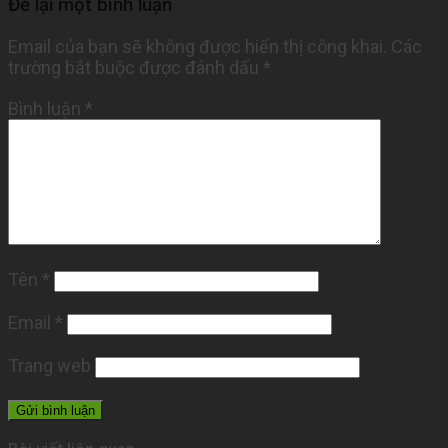
Để lại một bình luận
Email của bạn sẽ không được hiển thị công khai.
Các
trường bắt buộc được đánh dấu
*
Bình luận
*
Tên
*
Email
*
Trang web