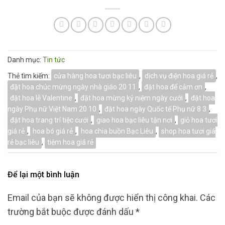
Danh mục:
Tin tức
Thẻ tìm kiếm:
cửa hàng hoa tươi bạc liêu
,
dịch vụ điện hoa giá rẻ
,
đặt hoa chúc mừng ngày nhà giáo 20 11
,
đặt hoa để cảm ơn
,
đặt hoa lễ Valentine
,
đặt hoa mừng kỷ niệm ngày cưới
,
đặt hoa
ngày Phụ nữ Việt Nam 20 10
,
đặt hoa ngày Quốc tế Phụ nữ 8 3
,
đặt hoa trang trí tiệc cưới
,
giao hoa bạc liêu tận nơi
,
giỏ hoa tươi
giá rẻ
,
hoa bó giá rẻ
,
hoa chia buồn Bạc Liêu
,
shop hoa tươi giá
rẻ bạc liêu
,
tiệm hoa giá rẻ
Để lại một bình luận
Email của bạn sẽ không được hiển thị công khai.
Các
trường bắt buộc được đánh dấu
*