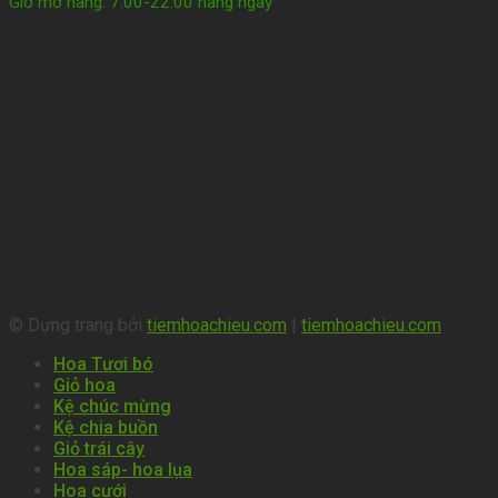
Giờ mở hàng: 7:00-22:00 hàng ngày
© Dựng trang bởi
tiemhoachieu.com
|
tiemhoachieu.com
Hoa Tươi bó
Giỏ hoa
Kệ chúc mừng
Kệ chia buồn
Giỏ trái cây
Hoa sáp- hoa lụa
Hoa cưới