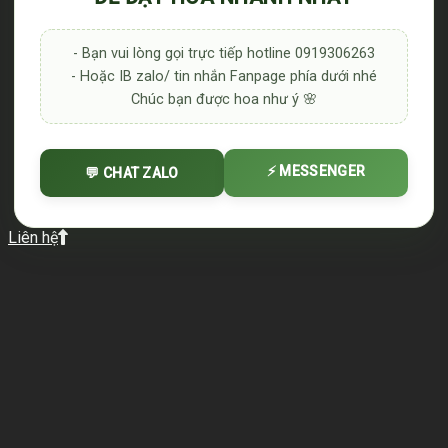
- Bạn vui lòng gọi trực tiếp hotline 0919306263
- Hoặc IB zalo/ tin nhắn Fanpage phía dưới nhé
Chúc bạn được hoa như ý 🌸
⚡ MESSENGER
💬 CHAT ZALO
Liên hệ