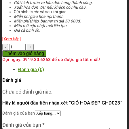
Gửi hình trước và báo đơn hàng thành công.
Xuất hóa đơn VAT nếu khách có nhu cầu.
Gửi hình trước và sau khi giao
MIễn phí giao hoa nội thành.
Miễn phí thiệp, banner trị giá 50.000đ.
Mẫu mã cập nhật mới liên tục.
Giá cả bình ổn.
[Xem tiếp]
Số
lượng
Thêm vào giỏ hàng
Gọi ngay: 0919.30.6263 để có được giá tốt nhất!
Đánh giá (0)
Đánh giá
Chưa có đánh giá nào.
Hãy là người đầu tiên nhận xét “GIỎ HOA ĐẸP GHD023”
Đánh giá của bạn
Đánh giá của bạn
*