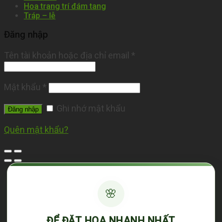
Hoa trang trí đám tang
Tráp – lễ
Đăng nhập
Tên tài khoản hoặc địa chỉ email
*
Mật khẩu
*
Ghi nhớ mật khẩu
Đăng nhập
Quên mật khẩu?
🌸
ĐỂ ĐẶT HOA NHANH NHẤT