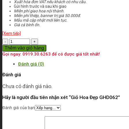
Xuất hóa đơn VAT nếu khách có nhu cầu.
Gửi hình trước và sau khi giao
MIễn phí giao hoa nội thành.
Miễn phí thiệp, banner trị giá 50.000đ.
Mẫu mã cập nhật mới liên tục.
Giá cả bình ổn.
[Xem tiếp]
Số
lượng
Thêm vào giỏ hàng
Gọi ngay: 0919.30.6263 để có được giá tốt nhất!
Đánh giá (0)
Đánh giá
Chưa có đánh giá nào.
Hãy là người đầu tiên nhận xét “Giỏ Hoa Đẹp GHD062”
Đánh giá của bạn