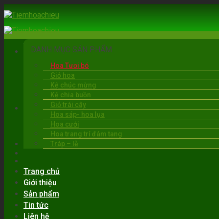
Skip
to
content
DANH MỤC SẢN PHẨM
Hoa Tươi bó
Giỏ hoa
Kệ chúc mừng
Kệ chia buồn
Giỏ trái cây
BẠC LIÊU
Hoa sáp- hoa lụa
06:00 - 22:00
Hoa cưới
0919.30.6263
Hoa trang trí đám tang
Tráp – lễ
Trang chủ
Giới thiệu
Sản phẩm
Tin tức
Liên hệ