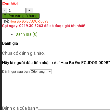
[Xem tiếp]
Số
lượng
Thêm vào giỏ hàng
Thẻ:
Hoa Bó Đỏ ECUDOR 0098
Gọi ngay: 0919.30.6263 để có được giá tốt nhất!
Đánh giá (0)
Đánh giá
Chưa có đánh giá nào.
Hãy là người đầu tiên nhận xét “Hoa Bó Đỏ ECUDOR 0098”
Đánh giá của bạn
Đánh giá của bạn
*