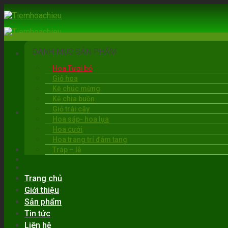
Skip
to
content
DANH MỤC SẢN PHẨM
Hoa Tươi bó
Giỏ hoa
Kệ chúc mừng
Kệ chia buồn
Giỏ trái cây
BẠC LIÊU
Hoa sáp- hoa lụa
06:00 - 22:00
Hoa cưới
0919.30.6263
Hoa trang trí đám tang
Tráp – lễ
Trang chủ
Giới thiệu
Sản phẩm
Tin tức
Liên hệ