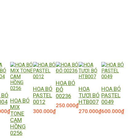
HOA BÓ
HOA BÓ
HOA
HOA BÓ
ĐỎ
 BÓ
PASTEL
TƯƠI BÓ
PASTEL
00236
HOA BÓ
004
0012
HTB007
0049
250.000
₫
MIX
000
₫
300.000
₫
270.000
₫
600.000
₫
TONE
CAM
HỒNG
0256