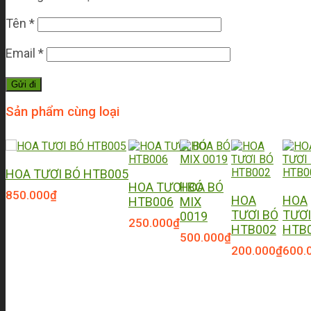
Tên
*
Email
*
Sản phẩm cùng loại
HOA TƯƠI BÓ HTB005
HOA TƯƠI BÓ
HOA BÓ
850.000
₫
HOA
HOA
HTB006
MIX
TƯƠI BÓ
TƯƠI
0019
250.000
₫
HTB002
HTB
500.000
₫
200.000
₫
600.