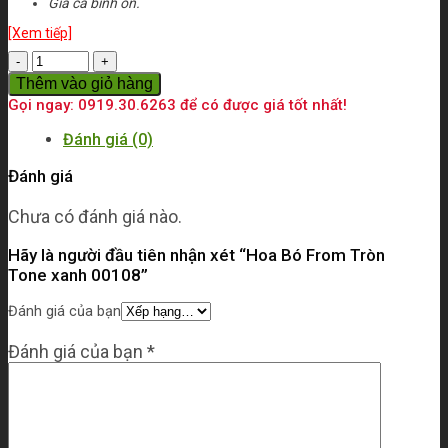
Giá cả bình ổn.
[Xem tiếp]
Số
lượng
Thêm vào giỏ hàng
Gọi ngay: 0919.30.6263 để có được giá tốt nhất!
Đánh giá (0)
Đánh giá
Chưa có đánh giá nào.
Hãy là người đầu tiên nhận xét “Hoa Bó From Tròn
Tone xanh 00108”
Đánh giá của bạn
Đánh giá của bạn
*