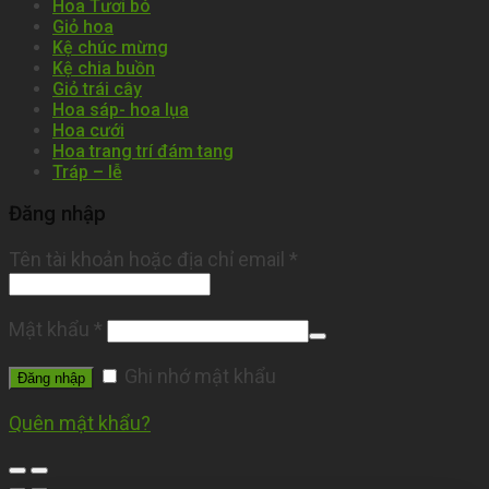
Hoa Tươi bó
Giỏ hoa
Kệ chúc mừng
Kệ chia buồn
Giỏ trái cây
Hoa sáp- hoa lụa
Hoa cưới
Hoa trang trí đám tang
Tráp – lễ
Đăng nhập
Tên tài khoản hoặc địa chỉ email
*
Mật khẩu
*
Ghi nhớ mật khẩu
Đăng nhập
Quên mật khẩu?