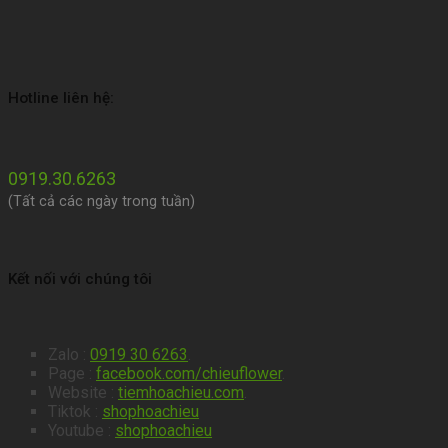
Hotline liên hệ:
0919.30.6263
(Tất cả các ngày trong tuần)
Kết nối với chúng tôi
Zalo :
0919 30 6263
.
Page :
facebook.com/chieuflower
.
Website :
tiemhoachieu.com
.
Tiktok :
shophoachieu
Youtube :
shophoachieu