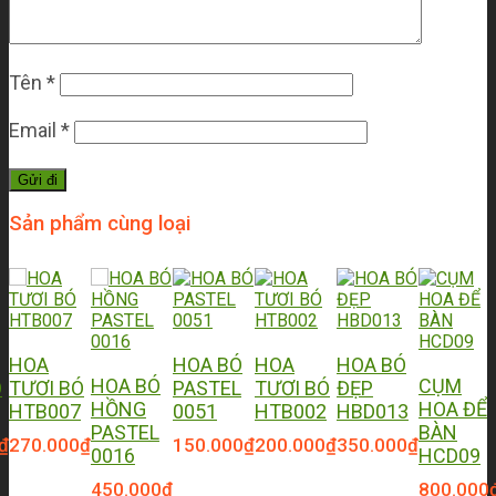
Tên
*
Email
*
Sản phẩm cùng loại
HOA
HOA BÓ
HOA
HOA BÓ
HOA BÓ
CỤM
Ó
TƯƠI BÓ
PASTEL
TƯƠI BÓ
ĐẸP
HỒNG
HOA ĐỂ
HTB007
0051
HTB002
HBD013
PASTEL
BÀN
₫
270.000
₫
150.000
₫
200.000
₫
350.000
₫
0016
HCD09
450.000
₫
800.000