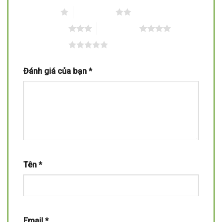
1 trên 5 sao
2 trên 5 sao
3 trên 5 sao
4 trên 5 sao
5 trên 5 sao
Đánh giá của bạn
*
Tên
*
Email
*