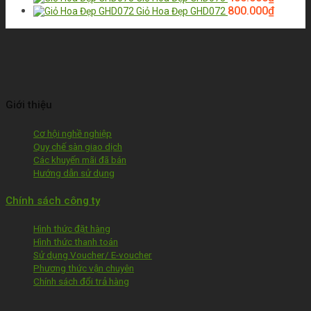
800.000
₫
Giỏ Hoa Đẹp GHD072
Giới thiệu
Cơ hội nghề nghiệp
Quy chế sàn giao dịch
Các khuyến mãi đã bán
Hướng dẫn sử dụng
Chính sách công ty
Hình thức đặt hàng
Hình thức thanh toán
Sử dụng Voucher/ E-voucher
Phương thức vận chuyên
Chính sách đổi trả hàng