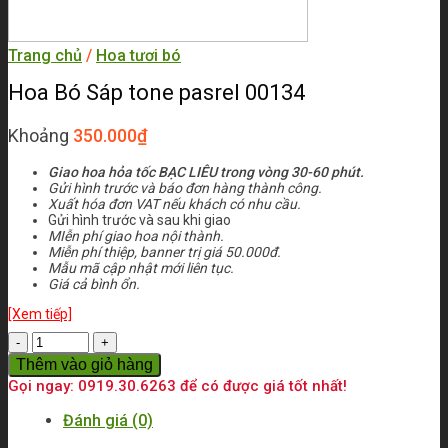
Trang chủ
/
Hoa tươi bó
Hoa Bó Sáp tone pasrel 00134
Khoảng
350.000
₫
Giao hoa hỏa tốc BẠC LIÊU trong vòng 30-60 phút.
Gửi hình trước và báo đơn hàng thành công.
Xuất hóa đơn VAT nếu khách có nhu cầu.
Gửi hình trước và sau khi giao
MIễn phí giao hoa nội thành.
Miễn phí thiệp, banner trị giá 50.000đ.
Mẫu mã cập nhật mới liên tục.
Giá cả bình ổn.
[Xem tiếp]
Số
lượng
Thêm vào giỏ hàng
Gọi ngay: 0919.30.6263 để có được giá tốt nhất!
Đánh giá (0)