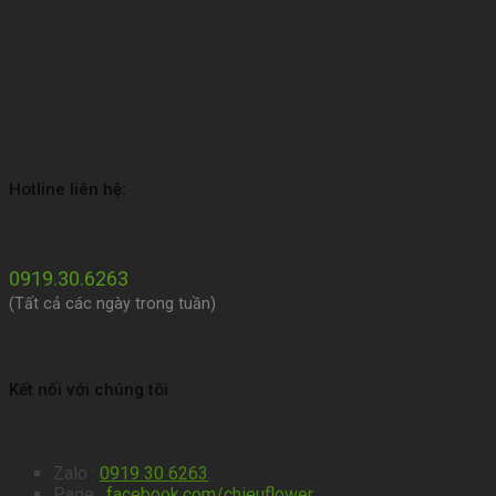
Hotline liên hệ:
0919.30.6263
(Tất cả các ngày trong tuần)
Kết nối với chúng tôi
Zalo :
0919 30 6263
.
Page :
facebook.com/chieuflower
.