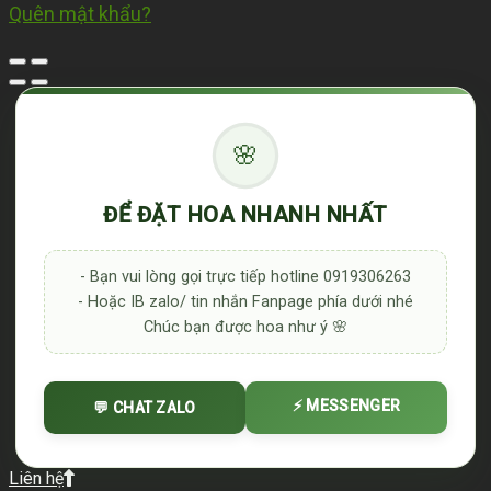
Quên mật khẩu?
🌸
ĐỂ ĐẶT HOA NHANH NHẤT
- Bạn vui lòng gọi trực tiếp hotline 0919306263
- Hoặc IB zalo/ tin nhắn Fanpage phía dưới nhé
Chúc bạn được hoa như ý 🌸
⚡ MESSENGER
💬 CHAT ZALO
Liên hệ