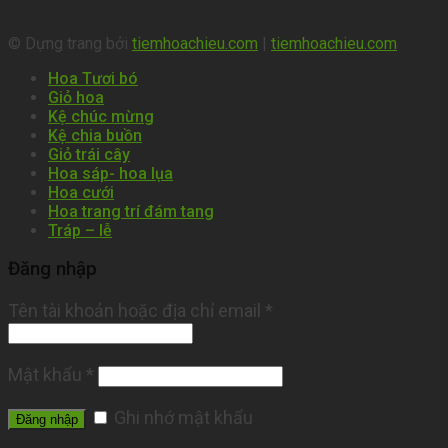
© Dựng trang bởi
tiemhoachieu.com
|
tiemhoachieu.com
Hoa Tươi bó
Giỏ hoa
Kệ chúc mừng
Kệ chia buồn
Giỏ trái cây
Hoa sáp- hoa lụa
Hoa cưới
Hoa trang trí đám tang
Tráp – lễ
Đăng nhập
Tên tài khoản hoặc địa chỉ email
*
Mật khẩu
*
Ghi nhớ mật khẩu
Đăng nhập