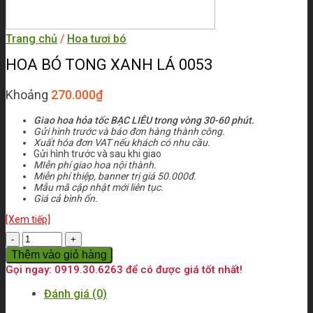
Trang chủ
/
Hoa tươi bó
HOA BÓ TONG XANH LÁ 0053
Khoảng
270.000
₫
Giao hoa hỏa tốc BẠC LIÊU trong vòng 30-60 phút.
Gửi hình trước và báo đơn hàng thành công.
Xuất hóa đơn VAT nếu khách có nhu cầu.
Gửi hình trước và sau khi giao
MIễn phí giao hoa nội thành.
Miễn phí thiệp, banner trị giá 50.000đ.
Mẫu mã cập nhật mới liên tục.
Giá cả bình ổn.
[Xem tiếp]
Số
lượng
Thêm vào giỏ hàng
Gọi ngay: 0919.30.6263 để có được giá tốt nhất!
Đánh giá (0)