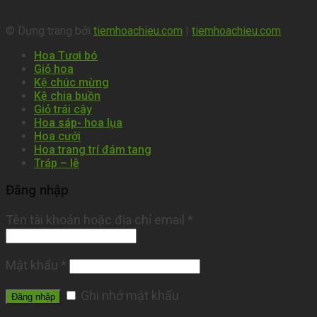
© Dựng trang bởi
tiemhoachieu.com
|
tiemhoachieu.com
Hoa Tươi bó
Giỏ hoa
Kệ chúc mừng
Kệ chia buồn
Giỏ trái cây
Hoa sáp- hoa lụa
Hoa cưới
Hoa trang trí đám tang
Tráp – lễ
Đăng nhập
Tên tài khoản hoặc địa chỉ email
*
Mật khẩu
*
Ghi nhớ mật khẩu
Đăng nhập