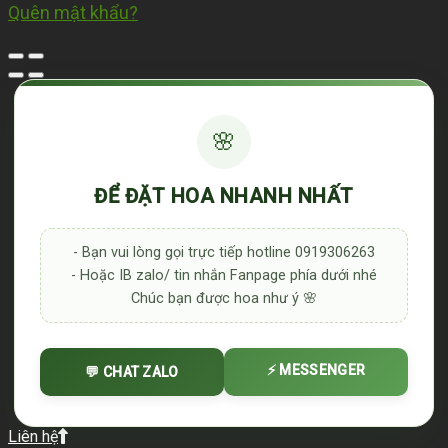
Quên mật khẩu?
🌸
ĐỂ ĐẶT HOA NHANH NHẤT
- Bạn vui lòng gọi trực tiếp hotline 0919306263
- Hoặc IB zalo/ tin nhắn Fanpage phía dưới nhé
Chúc bạn được hoa như ý 🌸
⚡ MESSENGER
💬 CHAT ZALO
Liên hệ