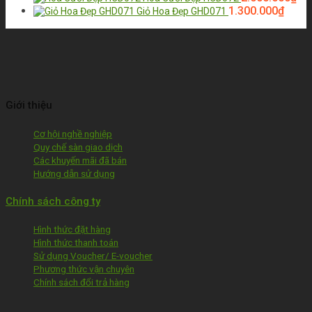
1.300.000
₫
Giỏ Hoa Đẹp GHD071
Giới thiệu
Cơ hội nghề nghiệp
Quy chế sàn giao dịch
Các khuyến mãi đã bán
Hướng dẫn sử dụng
Chính sách công ty
Hình thức đặt hàng
Hình thức thanh toán
Sử dụng Voucher/ E-voucher
Phương thức vận chuyên
Chính sách đổi trả hàng