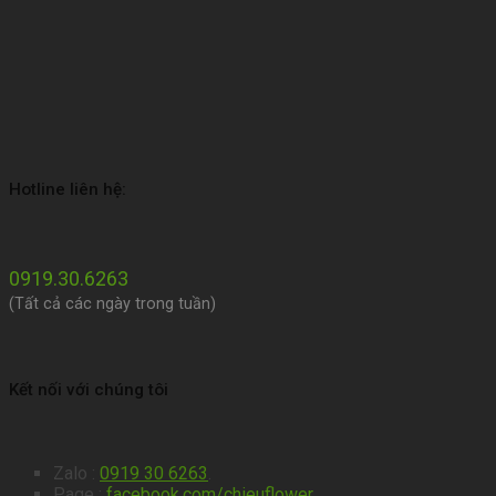
Hotline liên hệ:
0919.30.6263
(Tất cả các ngày trong tuần)
Kết nối với chúng tôi
Zalo :
0919 30 6263
.
Page :
facebook.com/chieuflower
.