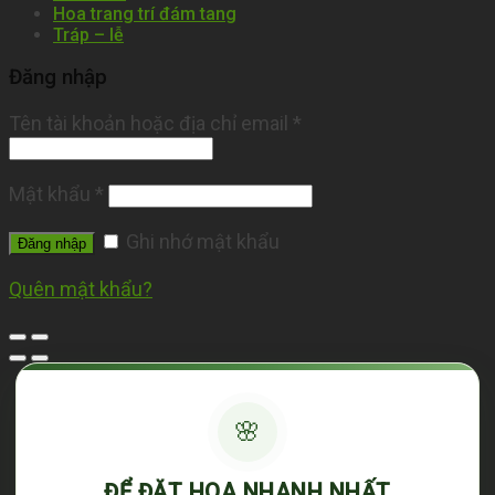
Hoa trang trí đám tang
Tráp – lễ
Đăng nhập
Tên tài khoản hoặc địa chỉ email
*
Mật khẩu
*
Ghi nhớ mật khẩu
Đăng nhập
Quên mật khẩu?
🌸
ĐỂ ĐẶT HOA NHANH NHẤT