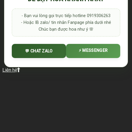
- Bạn vui lòng gọi trực tiếp hotline 0919306263
- Hoặc IB zalo/ tin nhắn Fanpage phía dưới nhé
Chúc bạn được hoa như ý 🌸
⚡ MESSENGER
💬 CHAT ZALO
Liên hệ