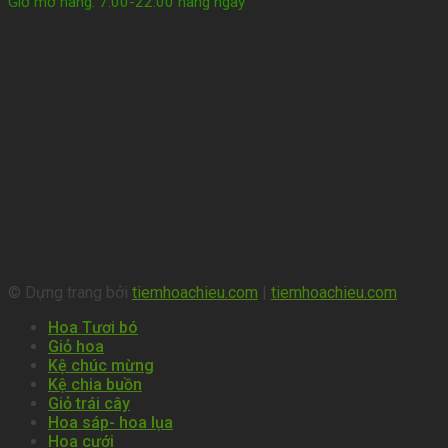
Giờ mở hàng: 7:00-22:00 hàng ngày
© Dựng trang bởi
tiemhoachieu.com
|
tiemhoachieu.com
Hoa Tươi bó
Giỏ hoa
Kệ chúc mừng
Kệ chia buồn
Giỏ trái cây
Hoa sáp- hoa lụa
Hoa cưới