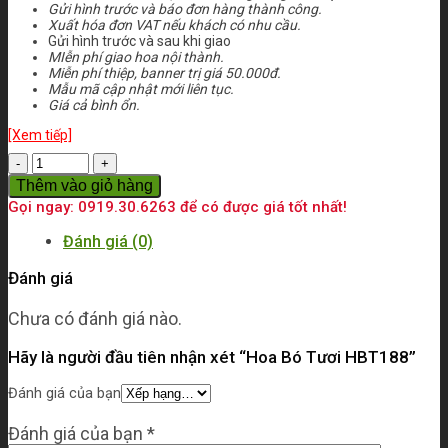
Gửi hình trước và báo đơn hàng thành công.
Xuất hóa đơn VAT nếu khách có nhu cầu.
Gửi hình trước và sau khi giao
MIễn phí giao hoa nội thành.
Miễn phí thiệp, banner trị giá 50.000đ.
Mẫu mã cập nhật mới liên tục.
Giá cả bình ổn.
[Xem tiếp]
Số
lượng
Thêm vào giỏ hàng
Gọi ngay: 0919.30.6263 để có được giá tốt nhất!
Đánh giá (0)
Đánh giá
Chưa có đánh giá nào.
Hãy là người đầu tiên nhận xét “Hoa Bó Tươi HBT188”
Đánh giá của bạn
Đánh giá của bạn
*